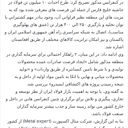
در كنفرانس مذكور تصريح كرد: طرح احداث ۱۰ ميليون تن فولاد در
حاشيه خليج فارس از جمله اين فرصت هاي معرفي شده بود كه به
مزيت هاي اين منطقه نظير فراواني آب، وجود بنادر مهم كشتيراني با
توان تخليه و بارگيري ۲۵۰ الي ۴۰۰ هزار تن (عمق هاي پهلوگيري
مناسب)، اتصال به شبكه سراسري راه آهن جمهوري اسلامي ايران و
پاكستان و نيز امكان ترانزيت كالاهاي مختلف از طريق افغانستان
اشاره شد.
وي ادامه داد: در اين ميان، ۲ راهكار احتمالي براي سرمايه گذاري در
منطقه مذكور شامل «ايجاد فرصت صادرات عمده محصولات
توليدي و با شرط تامين كنسانتره از طريق واردات» و «توليد
محصولات مياني و نهايي با اتكا به تامين مواد اوليه از داخل و به
نتيجه رسيدن پروژه هاي اكتشافي ايميدرو» بررسي شد.
به گفته وي، با توجه به اهميت بازار فولاد ايران از نظر توسعه و
تجاري، پيگيري و تلاش براي برگزاري چنين كنفرانس هايي در داخل و
خارج كشور مي تواند زمينه ساز و جذب بيشتر سرمايه گذاران
صنعت فولاد باشد.
بنا به اين گزارش، شركت متال اكسپورت (Metal expert) از كشور