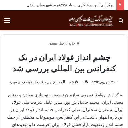
برگزاری آیین درختکاری به یاد ۲۵۸شهید شهرستان بافق
جستجو
منو
برای
خانه
/
اخبار معدن
چشم انداز فولاد ایران در یک
کنفرانس بین المللی بررسی شد
۲۹ شهریور ۱۳۹۳
۰
78
خواندن این مطلب 2 دقیقه زمان میبرد
به گزارش روابط عمومي سازمان توسعه و نوسازي معادن و صنايع
معدني ايران، محمد خانداداش پور، مدير عامل شركت ملي فولاد
ايران به عنوان سخنران اصلي كنفرانس چشم انداز فولاد ايران در
اين باره اظهار داشت: در اين كنفرانس، موضوعات مختلفي از جمله
چشم انداز وضعيت بازار فعلي فولاد ايران، فرصت ها و تهديدهاي