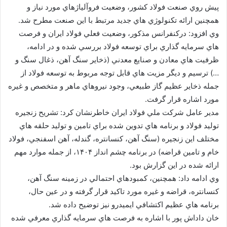
پيش روي صنعت فولاد كشور، وضعيت فروآلياژهاي مورد نياز و
همچنين ارائه تكنولوژي هاي جديد مرتبط با اين صنعت مطرح شد.
وي افزود: دركنفرانس مذكور، وضعيت فعلي فولاد ايران و فرصت
هاي سرمايه گذاري براي توسعه فولاد بررسي شده و در ادامه،
ظرفيت هاي معادن و صنايع معدني (ذخاير سنگ آهن، ذغال سنگ و
…) ترسيم و ديگر مزيت هاي قابل توجه مربوط به توسعه فولاد از
جمله ذخاير عظيم گاز طبيعي، وجود نيروهاي ماهر و متخصص و غيره
مورد اشاره قرار گرفت.
مدير عامل شركت ملي فولاد ايران خاطرنشان كرد: تشريح زنجيره
توليد فولاد و برنامه هاي تدوين شده براي تامين و توليد حلقه هاي
مختلف اين زنجيره (سنگ آهن، كنسانتره، گندله، آهن اسفنجي، فولاد
خام و تامين قراضه) در برنامه چشم انداز ۱۴۰۴، از جمله موارد مهم
ارائه شده در اين گزارش بود.
وي ادامه داد: همچنين، كمبودهاي احتمالي در زمينه سنگ آهن،
كنسانتره، قراضه و غيره مورد تاكيد قرار گرفته و در عين حال،
برنامه هاي عظيم اكتشافي ايميدرو نيز توضيح داده شد.
خان داداش پور با اشاره به فرصت هاي سرمايه گذاري معرفي شده