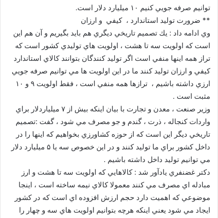
توانيم صرفه جويي كنيم ۱۰ ميليارد دلار است.
** ضرورت توليد استاندارد ، كيفي و ارزان
وي ادامه داد : يك تصميم تاريخي ديگري هم بايد بگيريم و آن هم اين
است كه اولويت سه تا هشت ، اولويت هاي توليدي كشور است كه
تراز همه اينها منفي است اگر توليد كنندگان بتوانند كالاي استاندارد
كيفي و ارزان توليد كنند ما در اين اولويت ها مي توانيم صرفه جويي
ارزي داشته باشيم ، ترازها همه منفي است ، فقط اولويت ۹ و ۱۰
مثبت است .
وزير صنعت ، معدن و تجارت با بيان اينكه بيش از ۷ ميلياردلار براي
واردات كنجاله ، ذرت ، گندم و جو مصرف مي شود ، گفت :تصميم
تاريخي ديگر اين است كه از حوزه كشاورزي بخواهيم كه اينها را در
داخل كشور براي ما توليد كنند و در اين خصوص سه يا ۵ ميليارد دلار
مي توانيم توليد داخل داشته باشيم .
دكتر غضنفري يادآور شد : كالاهايي كه اولويت سه تا هشت و ارز
مبادله اي مصرف مي كنند معمولا كالاي نيمه ساخته است ، اينجا
موضوعي كه اهميت دارد حجم ارزش افزوده اي است كه در كشور
ايجاد مي شود يعني اينكه هرچه بتوانيم اولويت هاي سه و چهار را