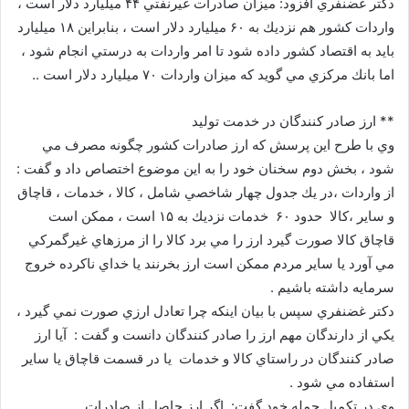
دكتر غضنفري افزود: ميزان صادرات غيرنفتي ۴۴ ميليارد دلار است ،
واردات كشور هم نزديك به ۶۰ ميليارد دلار است ، بنابراين ۱۸ ميليارد
بايد به اقتصاد كشور داده شود تا امر واردات به درستي انجام شود ،
اما بانك مركزي مي گويد كه ميزان واردات ۷۰ ميليارد دلار است ..
** ارز صادر كنندگان در خدمت توليد
وي با طرح اين پرسش كه ارز صادرات كشور چگونه مصرف مي
شود ، بخش دوم سخنان خود را به اين موضوع اختصاص داد و گفت :
از واردات ،در يك جدول چهار شاخصي شامل ، كالا ، خدمات ، قاچاق
و ساير ،كالا حدود ۶۰ خدمات نزديك به ۱۵ است ، ممكن است
قاچاق كالا صورت گيرد ارز را مي برد كالا را از مرزهاي غيرگمركي
مي آورد يا ساير مردم ممكن است ارز بخرنند يا خداي ناكرده خروج
سرمايه داشته باشيم .
دكتر غضنفري سپس با بيان اينكه چرا تعادل ارزي صورت نمي گيرد ،
يكي از دارندگان مهم ارز را صادر كنندگان دانست و گفت : آيا ارز
صادر كنندگان در راستاي كالا و خدمات يا در قسمت قاچاق يا ساير
استفاده مي شود .
وي در تكميل جمله خود گفت: اگر ارز حاصل از صادرات