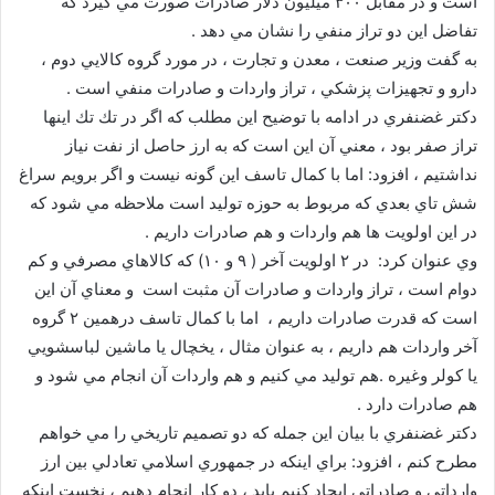
است و در مقابل ۳۰۰ ميليون دلار صادرات صورت مي گيرد كه
تفاضل اين دو تراز منفي را نشان مي دهد .
به گفت وزير صنعت ، معدن و تجارت ، در مورد گروه كالايي دوم ،
دارو و تجهيزات پزشكي ، تراز واردات و صادرات منفي است .
دكتر غضنفري در ادامه با توضيح اين مطلب كه اگر در تك تك اينها
تراز صفر بود ، معني آن اين است كه به ارز حاصل از نفت نياز
نداشتيم ، افزود: اما با كمال تاسف اين گونه نيست و اگر برويم سراغ
شش تاي بعدي كه مربوط به حوزه توليد است ملاحظه مي شود كه
در اين اولويت ها هم واردات و هم صادرات داريم .
وي عنوان كرد: در ۲ اولويت آخر ( ۹ و ۱۰) كه كالاهاي مصرفي و كم
دوام است ، تراز واردات و صادرات آن مثبت است و معناي آن اين
است كه قدرت صادرات داريم ، اما با كمال تاسف درهمين ۲ گروه
آخر واردات هم داريم ، به عنوان مثال ، يخچال يا ماشين لباسشويي
يا كولر وغيره .هم توليد مي كنيم و هم واردات آن انجام مي شود و
هم صادرات دارد .
دكتر غضنفري با بيان اين جمله كه دو تصميم تاريخي را مي خواهم
مطرح كنم ، افزود: براي اينكه در جمهوري اسلامي تعادلي بين ارز
وارداتي و صادراتي ايجاد كنيم بايد ، دو كار انجام دهيم ، نخست اينكه