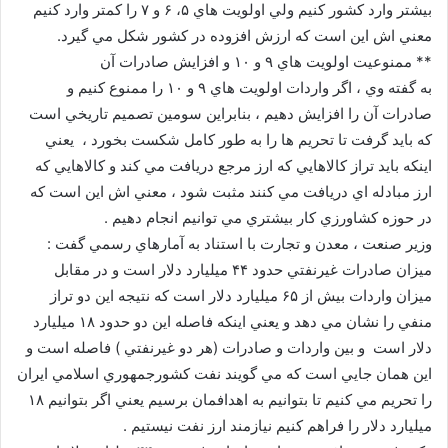
بيشتر وارد كشور كنيم ولي اولويت هاي ۵، ۶ و ۷ را كمتر وارد كنيم
معني اش اين است كه ارزش افزوده در كشور شكل مي گيرد.
** ممنوعيت اولويت هاي ۹ و ۱۰ و افزايش صادرات آن
به گفته وي ، اگر واردات اولويت هاي ۹ و ۱۰ را ممنوع كنيم و
صادرات آن را افزايش دهيم ، بنابراين سومين تصميم تاريخي است
كه بايد گرفت تا تحريم ها را به طور كامل شكست بخورد ، يعني
اينكه بايد تراز كالاهايي كه ارز مرجع دريافت مي كند و كالاهايي كه
ارز مبادله اي دريافت مي كنند مثبت شود ، معني اش اين است كه
در حوزه كشاورزي كار بيشتري مي توانيم انجام دهيم .
وزير صنعت ، معدن و تجارت با استناد به آمارهاي رسمي گفت :
ميزان صادرات غيرنفتي حدود ۴۴ ميليارد دلار است و در مقابل
ميزان واردات بيش از ۶۵ ميليارد دلار است كه نتيجه اين دو تراز
منفي را نشان مي دهد و يعني اينكه فاصله اين دو حدود ۱۸ ميليارد
دلار است و بين واردات و صادرات (هر دو غيرنفتي ) فاصله است و
اين همان جايي است كه مي گويند نفت كشورجمهوري اسلامي ايران
را تحريم مي كنيم تا بتوانيم به اهدافمان برسيم يعني اگر بتوانيم ۱۸
ميليارد دلار را فراهم كنيم نيازمند ارز نفت نيستيم .