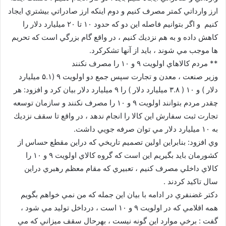
ارز وارداتي كمتر مصرف كنيم و دوم اينكه ارز صادراتي بيشتري ايجاد
كنيم و اگر بتوانيم فاصله اين دو كه حدود ۱۰ تا ۲۰ ميليارد دلار را
كاهش داده و به هم نزديك كنيم ، در واقع گام بزرگي است كه تحريم
ها موجب مي شوند ، بايد از آنها تشكركرد.
** مردم كالاهاي اولويت ۹ و ۱۰ را مصرف نكنند
وزير صنعت ، معدن و تجارت سپس جمع دو اولويت ۹ (۵.۱ ميليارد
دلار ) و ۱۰ ( ۳.۸ ميليارد دلار ) را ۹ ميليارد دلار بيان كرد و افزود: هر
چقدر مردم بتوانند اولويت ۹ و ۱۰ را مصرف نكنند و سازمان توسعه
تجارت ثبت سفارش اين كالا را انجام ندهد ، در واقع تا سقف نزديك
به ۱۰ ميليارد دلار مي توان صرفه جويي داشت.
وي افزود: بنابراين اولين تصميم تاريخي كه دراين مقطع حساس از
كشورمان بايد بگيريم اين است كه گروه كالاي اولويت ۹ و ۱۰ را
كالاي داخلي مصرف كنيم ، تعبيري كه مقام معظم رهبري دراين
سال تاكيد كردند .
دكتر غضنفري در ادامه با بيان اين جمله كه من نمي خواهم بگويم
همه اقلامي كه در اولويت ۹ و ۱۰ است ، درداخل توليد مي شود ،
گفت : برخي موارد اين گونه نيست ، بهرحال سقف ميزاني كه مي