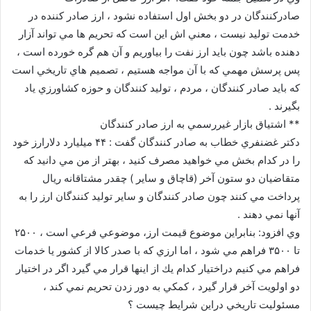
صادركنندگان در دو بخش اول استفاده نشود ، ارز صادر كننده در
خدمت توليد نيست ، معني اش اين است كه تحريم ها مي تواند آزار
دهنده باشد چون بايد ارز نفت را بياوريم و آن هم گره خورده است ،
پس پرسش مهمي كه با آن مواجه هستيم ، تصميم هاي تاريخي است
كه بايد صادر كنندگان ، مردم ، توليد كنندگان و حوزه كشاورزي ياد
بگيرند .
** اشتياق بازار غيررسمي به ارز صادر كنندگان
دكتر غضنفري خطاب به صادر كنندگان گفت : ۴۴ ميليارد دلارارز خود
را در كدام بخش مي خواهيد مصرف كنيد ، بهتر از من مي دانيد كه
متقاضيان دو ستون آخر (قاچاق و ساير ) چقدر مشتاقانه ريال
پرداخت مي كنند چون صادر كنندگان و ساير توليد كنندگان ارز را به
آنها نمي دهند .
وي افزود: بنابراين موضوع قيمت ارز، موضوعي فرعي است ، ۲۵۰۰
تا ۳۵۰۰ فراهم مي شود ، اما ارزي كه با صدر كالا از كشور يا خدمات
فراهم مي كنيم دراختيار كدام يك از اينها قرار مي گيرد اگر در اختيار
دو اولويت آخر قرار گيرد ، كمكي به دور زدن تحريم نمي كند ،
مسئوليت تاريخي دراين شرايط چيست ؟