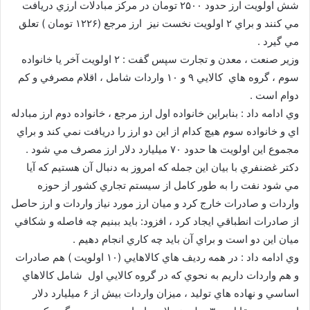
شش اولويت ارز حدود ۲۵۰۰ تومان در مركز مبادلات ارزي دريافت
مي كنند و براي ۲ اولويت نخست نيز ارز مرجع (۱۲۲۶ تومان ) تعلق
مي گيرد .
وزير صنعت ، معدن و تجارت سپس گفت : ۲ اولويت آخر يا خانواده
سوم ، گروه هاي كالايي ۹ و ۱۰ واردات شامل ، اقلام مصرفي و كم
دوام است .
وي ادامه داد : بنابراين خانواده اول ارز مرجع ، خانواده دوم ارز مبادله
اي و خانواده سوم هيچ كدام از اين دو ارز را دريافت نمي كند و براي
مجموع اين اولويت ها حدود ۷۰ ميليارد دلار ارز مصرف مي شود .
دكتر غضنفري با بيان اين جمله كه امروز به دنبال آن هستيم كه آيا
مي شود نفت را به طور كامل از سيستم تجاري كشور از حوزه
واردات و صادرات خارج كرد و ميان ارز مورد نياز واردات و ارز حاصل
از صادرات انطباقي ايجاد كرد ، افزود: بايد ببنيم چه فاصله و شكافي
ميان اين دو است و براي آن بايد چه كاري انجام دهيم .
وي ادامه داد : در همه رديف هاي كالاهايي (۱۰ اولويت ) هم صادرات
و هم واردات داريم به نحوي كه در گروه كالايي اول شامل كالاهاي
اساسي و نهاده هاي توليد ، ميزان واردات بيش از ۶ ميليارد دلار