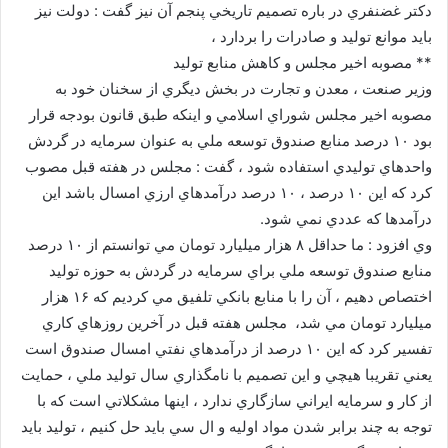
دكتر غضنفري در باره تصميم تاريخي پنجم آن نيز گفت : دولت نيز
بايد موانع توليد و صادرات را بردارد ،
** مصوبه اخير مجلس و كاهش منابع توليد
وزير صنعت ، معدن و تجارت در بخش ديگري از سخنان خود به
مصوبه اخير مجلس شوراي اسلامي و اينكه طبق قانون بودجه قرار
بود ۱۰ درصد منابع صندوق توسعه ملي به عنوان سرمايه در گردش
واحدهاي توليدي استفاده شود ، گفت : مجلس در هفته قبل مصوب
كرد كه اين ۱۰ درصد ، ۱۰ درصد درآمدهاي ارزي امسال باشد اين
درآمدها كه عددي نمي شود.
وي افزود : ما حداقل ۸ هزار ميليارد تومان مي توانستم از ۱۰ درصد
منابع صندوق توسعه ملي براي سرمايه در گردش به حوزه توليد
اختصاص دهيم ، آن را با منابع بانكي تلفيق مي كرديم كه ۱۶ هزار
ميليارد تومان مي شد، مجلس هفته قبل در آخرين روزهاي كاري
تفسير كرد كه اين ۱۰ درصد از درآمدهاي نفتي امسال صندوق است
يعني تقريبا هيچي و اين تصميم با نامگذاري سال توليد ملي ، حمايت
از كار و سرمايه ايراني سازگاري ندارد ، اينها مشكلاتي است كه با
توجه به چند برابر شدن مواد اوليه و ال سي بايد حل كنيم ، توليد بايد