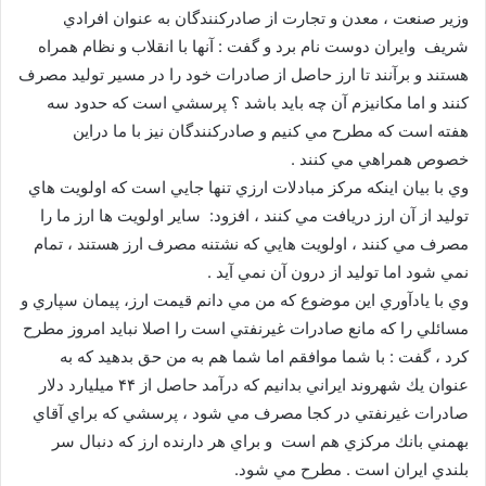
وزير صنعت ، معدن و تجارت از صادركنندگان به عنوان افرادي
شريف وايران دوست نام برد و گفت : آنها با انقلاب و نظام همراه
هستند و برآنند تا ارز حاصل از صادرات خود را در مسير توليد مصرف
كنند و اما مكانيزم آن چه بايد باشد ؟ پرسشي است كه حدود سه
هفته است كه مطرح مي كنيم و صادركنندگان نيز با ما دراين
خصوص همراهي مي كنند .
وي با بيان اينكه مركز مبادلات ارزي تنها جايي است كه اولويت هاي
توليد از آن ارز دريافت مي كنند ، افزود: ساير اولويت ها ارز ما را
مصرف مي كنند ، اولويت هايي كه نشتنه مصرف ارز هستند ، تمام
نمي شود اما توليد از درون آن نمي آيد .
وي با يادآوري اين موضوع كه من مي دانم قيمت ارز، پيمان سپاري و
مسائلي را كه مانع صادرات غيرنفتي است را اصلا نبايد امروز مطرح
كرد ، گفت : با شما موافقم اما شما هم به من حق بدهيد كه به
عنوان يك شهروند ايراني بدانيم كه درآمد حاصل از ۴۴ ميليارد دلار
صادرات غيرنفتي در كجا مصرف مي شود ، پرسشي كه براي آقاي
بهمني بانك مركزي هم است و براي هر دارنده ارز كه دنبال سر
بلندي ايران است . مطرح مي شود.