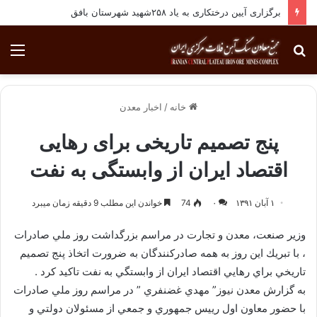
برگزاری آیین درختکاری به یاد ۲۵۸شهید شهرستان بافق
جستجو
منو
برای
خانه
/
اخبار معدن
پنج تصمیم تاریخی برای رهایی
اقتصاد ایران از وابستگی به نفت
۱ آبان ۱۳۹۱
۰
74
خواندن این مطلب 9 دقیقه زمان میبرد
وزير صنعت، معدن و تجارت در مراسم بزرگداشت روز ملي صادرات
، با تبريك اين روز به همه صادركنندگان به ضرورت اتخاذ پنج تصميم
تاريخي براي رهايي اقتصاد ايران از وابستگي به نفت تاكيد كرد .
به گزارش معدن نيوز” مهدي غضنفري ” در مراسم روز ملي صادرات
با حضور معاون اول رييس جمهوري و جمعي از مسئولان دولتي و