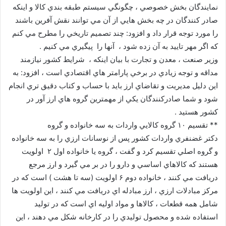
نمايندگان بخش خصوصي ، چگونگي سيستم طبقه بندي كالا و اينكه
صادر كنندگان در چه بخش هايي از آن مي توانند نقش آفرين باشند
را مورد توجه قرار داد و افزود: چند تصميم تاريخي را مطرح مي كنم
كه اگر مهر تاييد به آن زده شود ، آنها را پيگيري مي كنيم .
وزير صنعت ، معدن و تجارت با بيان اينكه ، شرايط كشور نيازمند
مداقه و توجه زيادي در برخي پارامتر هاي اقتصادي است ، افزود: به
اين دليل مديريت و تقاضاي ارز بايد با حساب و كتاب دقيق تري انجام
شود و شما صادركنندگان يكي از مهمترين گروه هاي ارز آور در
كشور هستيد .
** تقسيم ۱۰ گروه كالايي واردات به سه خانواده و گروه
دكتر غضنفري واردات كشور پس از نوسانات ارزي را به سه خانواده
و گروه اصلي تقسيم كرد و گفت ، گروه يا خانواده اول ۲ اولويت
هستند كه كالاهاي اساسي و دارو را در بر مي گيرد و ارز مرجع
دريافت مي كنند ، خانواده دوم ۶ اولويت (سه تا هشت ) است كه در
مركز مبادلات ارزي ، ارز مبادله اي دريافت مي كنند ، اين اولويت ها
شامل همه قطعات ، كالاها و مواد اوليه اي است كه در توليد
استفاده شده و محصول توليدي را در كارخانه شكل مي دهند ، اين