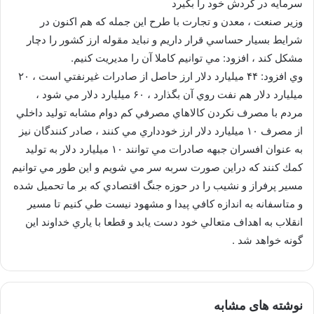
سرمايه در گردش خود را بگيرد
وزير صنعت ، معدن و تجارت با طرح اين جمله كه هم اكنون در
شرايط بسيار حساسي قرار داريم و نبايد مقوله ارز كشور را دچار
مشكل كند ، افزود: مي توانيم كاملا آن را مديريت كنيم.
وي افزود: ۴۴ ميليارد دلار ارز حاصل از صادرات غيرنفتي است ، ۲۰
ميليارد دلار هم نفت روي آن بگذارد ، ۶۰ ميليارد دلار مي شود ،
مردم با مصرف نكردن كالاهاي مصرفي كم دوام مشابه توليد داخلي
از مصرف ۱۰ ميليارد دلار ارز خودداري مي كنند ، صادر كنندگان نيز
به عنوان افسران جبهه صادرات مي توانند ۱۰ ميليارد دلار به توليد
كمك كنند كه دراين صورت سربه سر مي شويم و اين طور مي توانيم
مسير پرفراز و نشيب را در حوزه جنگ اقتصادي كه بر ما تحميل شده
و متاسفانه به اندازه كافي پيدا و مشهود نيست طي كنيم تا مسير
انقلاب به اهداف متعالي خود دست يابد و قطعا با ياري خداوند اين
گونه خواهد شد .
نوشته های مشابه