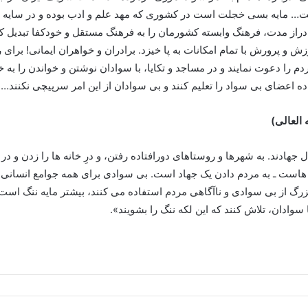
ت… مایه بسی خجلت است در کشوری که مهد علم و ادب بوده و در سایه اس
ه دراز مدت، فرهنگ وابسته کشورمان را به فرهنگ مستقل و خودکفا تبدیل ک
موزش و پرورش با تمام امکانات به پا خیزد. برادران و خواهران ایمانی! برا
م را دعوت نمایند و در مساجد و تکایا، با سوادان نوشتن و خواندن را به خو
 اعضای بی سواد را تعلیم کنند و بی سوادان از این امر سرپیچی نکنند…»
العالی)
 جهادند. به شهرها و روستاهای دورافتاده رفتن، و درِ خانه ها را زدن و
ه هاست ـ به مردم دادن یک جهاد است. بی سوادی برای همه جوامع انسانی 
زرگ از بی سوادی و ناآگاهی مردم استفاده می کنند، بیشتر مایه ننگ است.
 سوادان، تلاش کنند که این لکه ننگ را بشویند».