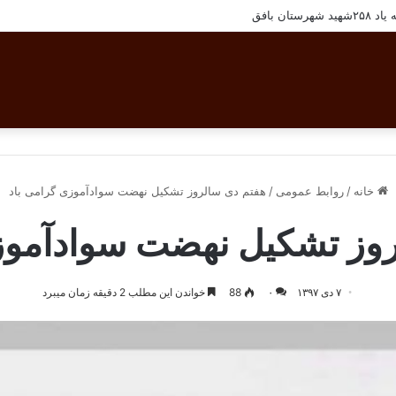
تان بافق
خانه
/
روابط عمومی
/
هفتم دی سالروز تشکیل نهضت سوادآموزی گرامی باد
وز تشکیل نهضت سوادآموز
۷ دی ۱۳۹۷
۰
88
خواندن این مطلب 2 دقیقه زمان میبرد