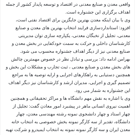
واقعی معدن و صنایع معدنی در اقتصاد و توسعه پایدار كشور از جمله
اهداف برگزاری این جشنواره است.
وی با بیان اینكه معدن بهترین جایگزین برای اقتصاد نفتی است،
افزود: استانداردسازی فرایند انتخاب بهترین های معدن و صنایع
معدنی، تجلیل از نخبگان معدنی، یكپارچه سازی توان مدیریتی
كارشناسان داخلی و حركت به سمت خودكفایی در بخش معدن و
صنایع معدنی نیز از دیگر اهداف جشنواره محسوب می شود.
بهرامن ادامه داد: بررسی و تبادل نظر در خصوص مهمترین چالش
های بخش معدن و صنایع معدنی ، ثبت تجارب و مشكلات این بخش و
همچنین دستیابی به راهكارهای اجرایی و ارایه توصیه ها به مراجع
تصمیم گیری و اجرایی، مدیران ارشد و كارشناسان نیز دیگر اهداف
این جشنواره به شمار می رود.
وی با اشاره به نقش مهم دانشگاه ها و مراكز تحقیقاتی و همچنین
اهمیت نیروی انسانی ماهر در پیشبرد امور معادن گفت: تجلیل از
چهار استاد و چهار دانشجوی نمونه رشته مهندسی معدن، چهار
دانشگاه، تقدیر از سه كارگر نمونه بخش خصوصی به انتخاب خانه
معدن ایران و سه كارگر نمونه نمونه به انتخاب ایمیدرو و شركت تهیه