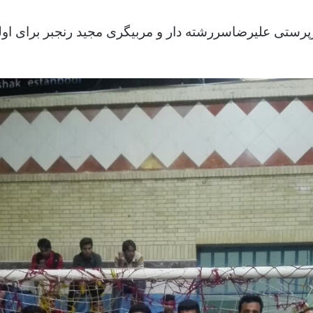
رپرستی علیرضاسررشته دار و مربیگری مجید رنجبر برای او