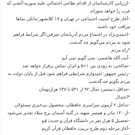
-ارزيابي كارشناسان از اقدام نظامي احتمالي عليه سوريه؛آتشي كه
غرب را خواهد سوزاند
-آغاز طرح امنیت اجتماعی در تهران و ۱۷ کلانشهر؛مانکن نماها
مراقب خود باشند
-احمدي‌نژاد در اجتماع مردم آذربايجان شرقي:اگر شرایط فراهم
شود به مردم مي‌گويم چه گذشت
*راه مردم
-آیت آلله هاشمی: نمی گویم نمی آیم
-صالحی: به زودی بین ۱+۵ و ایران تماس برقرار خواهد شد
-رئیس جمهور: امیدوارم شرایطی فراهم شود قبل از پایان دولت به
مردم بگویم چه گذشت
-حداقل دستمزد سال ۹۲ از ۵۴۱ تا ۶۳۸ هزارتومان
*اعتدال
-تداخل ۲ آزمون سراسری حافظان، محصول بي‌خبري مسئولان
-از ۱۲۰ مادر و همسر شهید در گنبد آسمان برج میلاد تقدیر مي‌شود
-تحصیل ۵ هزار نفر در دانشگاه قرآن و حدیث قم
-آغاز مرحله دوم طرح تربیت حافظان قرآن کریم