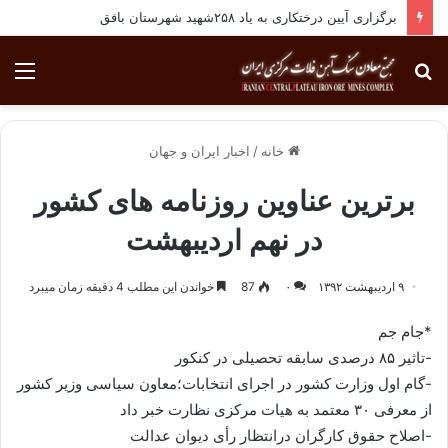
برگزاری آیین درختکاری به یاد ۲۵۸شهید شهرستان بافق
جستجو
منو
برای
خانه
/
اخبار ایران و جهان
برترین عناوین روزنامه های کشور
در نهم اردیبهشت
۹ اردیبهشت ۱۳۹۲
۰
87
خواندن این مطلب 4 دقیقه زمان میبرد
*جام جم
-تاثیر ۸۵ درصدی سابقه تحصیلی در كنكور
-گام اول وزارت كشور در اجرای انتخابات؛معاون سیاسی وزیر كشور
از معرفی ۳۰ معتمد به هیات مركزی نظارت خبر داد
-اصلاح حقوق كارگران درانتظار رأی دیوان عدالت