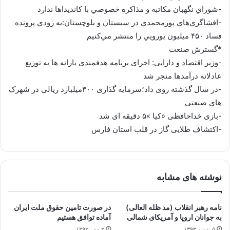
-شوراي نگهبان مکاتبه و مذاکره خصوصي با کانديداها ندارد
-افشاگري‌هاي پورمحمدي در سيستان و بلوچستان:به زودي پرونده
فساد ۴۵۰ ميليون يورويي را منتشر مي‌کنيم
*گسترش صنعت
-وزیر اقتصاد و دارایی: اجرای برنامه هدفمندی یارانه ها به توزیع
عادلانه درآمدها منجر شد
-در سال گذشته روی داد؛سرمایه گذاری ۳۰۰میلیارد ریالی در شهرک
های صنعتی
-بازی خداحافظی «کیا »۵ دقیقه ای شد
-اکتشاف طلایی گاز در قلب استان فارس
نوشته های مشابه
نامه رهبر انقلاب (مد ظله العالی)
در صورت تامین حقوق ملت ایران
به جوانان اروپا و آمریکای شمالی
آماده توافق هستیم
۵ بهمن ۱۳۹۳
۲ مهر ۱۳۹۳