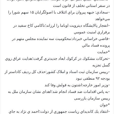
در سفر استاني تخلف از قانون است
-سجادي: جبهه پيروان براي ائتلاف با اصولگرايان ۱۵ سهم شورا را
مي‌خواهد
-انفجار پالايشگاه ديترويت اوباما را لرزاند؛ناكامي كاخ سفيد در
برقراري امنيت عمومي
-قاضي خراساني خبرداد:محکوميت سه نماينده مجلس متهم در
پرونده فساد مالي
*حمایت
-تحركات مشكوك در كركوك ابعاد جديدتري گرفت؛هدايت عراق روي
گسل تجزيه
-رییس سازمان ثبت اسناد و املاک کشور:حذف کل ردیف کاداستر از
بودجه ۹۲ منطقی نبود
-وزیر امور خارجه:اشتون به قولش وفا كند
-به پاس اقدامات ضد فساد انجام شد؛اهدای نشان سازمان ملل به
رییس سازمان بازرسی
*جوان
-انتقاد يك كانديداي رياست جمهوري از دولت؛احمد ي نژاد به جاي