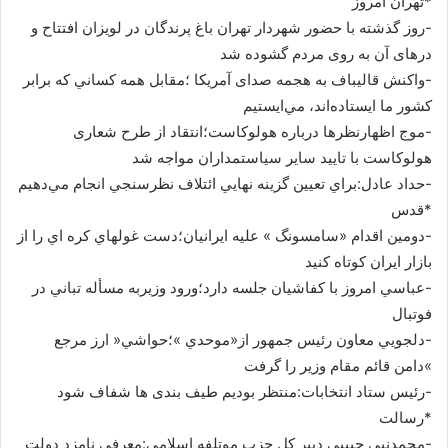
*تهران امروز
-روز گذشته با حضور شهردار تهران باغ پرندگان در لویزان افتتاح و
درهای آن به روی مردم گشوده شد
-واكنش قاليباف به هجمه صدای آمریکا ؛مقابل همه كساني كه برابر
كشور ما ايستاده‌اند، مي‌ايستيم
-موج اظهارنظرها درباره هولوکاست؛انتقاد از طرح شعاری
هولوکاست با تایید سایر سیاستمداران مواجه شد
-حداد عادل:براي تعيين گزينه نهايي ائتلاف نظرسنجي انجام مي‌دهيم
*قدس
-دومين اقدام «سامسونگ » علیه ایرانیان؛دست غولهاي كره اي را از
بازار ايران كوتاه كنيد
-عباسي امروز با كفاشيان جلسه دارد؛ورود وزيربه مسأله تباني در
فوتبال
-دلجويي معاون رئيس جمهور از«موحدي »؛حواشي« ارز مرجع
»دامن قائم مقام وزير را گرفت
-رئیس ستاد انتخابات:منتظر بودیم طیف بندی ها شفاف شود
*رسالت
-محمدنبي حبيبي دبير كل حزب موتلفه اسلامي:معرفي نامزد دولت