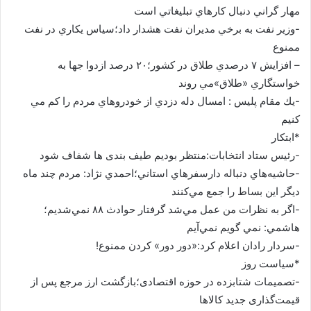
مهار گراني دنبال كارهاي تبليغاتي است
-وزير نفت به برخي مديران نفت هشدار داد؛سياس يكاري در نفت
ممنوع
– افزايش ۷ درصدي طلاق در كشور؛۲۰ درصد ازدوا جها به
خواستگاري «طلاق»مي روند
-يك مقام پليس : امسال دله دزدي از خودروهاي مردم را كم مي
كنيم
*ابتکار
-رئیس ستاد انتخابات:منتظر بودیم طیف بندی ها شفاف شود
-حاشيه‌هاي دنباله دارسفرهاي استاني؛احمدي نژاد: مردم چند ماه
ديگر اين بساط را جمع مي‌کنند
-اگر به نظرات من عمل مي‌شد گرفتار حوادث ۸۸ نمي‌شديم؛
هاشمي: نمي گويم نمي‌آيم
-سردار رادان اعلام كرد:«دور دور» كردن ممنوع!
*سیاست روز
-تصمیمات شتابزده در حوزه اقتصادی؛بازگشت ارز مرجع پس از
قیمت‌گذاری جدید کالاها