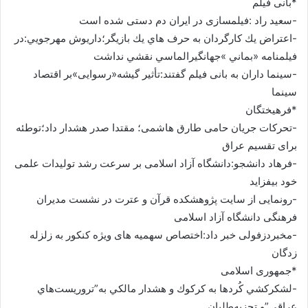
*بانی فیلم
-سعيد راد :فيلمسازى در ايران دم دستى شده است
-اعتراض يك كارگردان به حرف هاي يك بازيگر؛داريوش مهرجويي:در
فيلمنامه «بماني »جهانگيرالماسي نقشي نداشت
-سینما داران به بانی فیلم گفتند:تأثير گيشه«رسوایی»بر اقتصاد
سينما
*فرهیختگان
-تحرکات جریان حامی طارق هاشمی؛ مقتدا صدر هشدار داد؛توطئه
برای تقسیم عراق
-فرهاد دانشجو:دانشگاه آزاد اسلامی بر سرعت رشد تولیدات علمی
خود بیفزاید
-رونمایی از سایت پژوهشکده قرآن و عترت در نشست مدیران
فرهنگی دانشگاه آزاد اسلامی
-مخبردزفولی خبر داد:اختصاص سهمیه های ویژه کنکور به زلزله
زدگان
*جمهوری اسلامی
-لشكركشي كُردها به كركوك و هشدار مالكي به”تروريست‌هاي
عراقي”و تجزيه‌طلبان