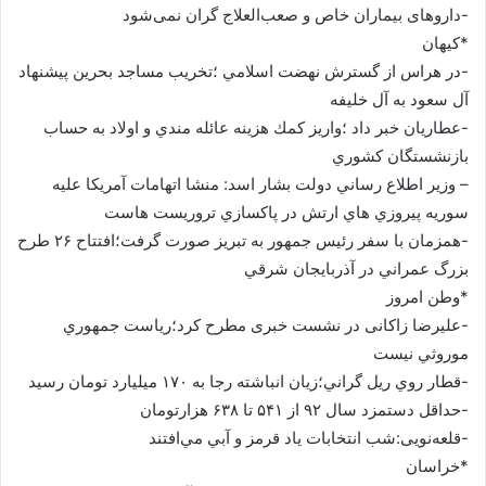
-داروهای بیماران خاص و صعب‌العلاج گران نمی‌شود
*کیهان
-در هراس از گسترش نهضت اسلامي ؛تخريب مساجد بحرين پيشنهاد
آل سعود به آل خليفه
-عطاريان خبر داد ؛واريز كمك هزينه عائله مندي و اولاد به حساب
بازنشستگان كشوري
– وزير اطلاع رساني دولت بشار اسد: منشا اتهامات آمريكا عليه
سوريه پيروزي هاي ارتش در پاكسازي تروريست هاست
-همزمان با سفر رئيس جمهور به تبريز صورت گرفت؛افتتاح ۲۶ طرح
بزرگ عمراني در آذربايجان شرقي
*وطن امروز
-عليرضا زاکانی در نشست خبری مطرح کرد؛رياست جمهوري
موروثي نيست
-قطار روي ريل گراني؛زیان انباشته رجا به ۱۷۰ میلیارد تومان رسید
-حداقل دستمزد سال ۹۲ از ۵۴۱ تا ۶۳۸ هزارتومان
-قلعه‌نویی:شب انتخابات ياد قرمز و آبي مي‌افتند
*خراسان