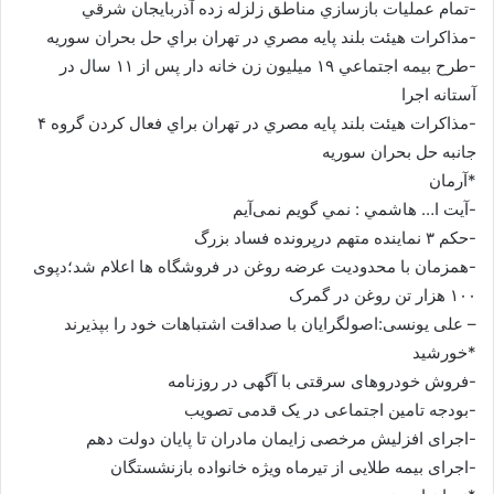
-تمام عمليات بازسازي مناطق زلزله زده آذربايجان شرقي
-مذاکرات هيئت بلند پايه مصري در تهران براي حل بحران سوريه
-طرح بيمه اجتماعي ۱۹ ميليون زن خانه دار پس از ۱۱ سال در
آستانه اجرا
-مذاکرات هيئت بلند پايه مصري در تهران براي فعال کردن گروه ۴
جانبه حل بحران سوريه
*آرمان
-آيت ا… هاشمي : نمي گويم نمی‌آيم
-حکم ۳ نماینده متهم درپرونده فساد بزرگ
-همزمان با محدودیت عرضه روغن در فروشگاه ها اعلام شد؛دپوی
۱۰۰ هزار تن روغن در گمرک
– علی یونسی:اصولگرایان با صداقت اشتباهات خود را بپذیرند
*خورشید
-فروش خودروهای سرقتی با آگهی در روزنامه
-بودجه تامین اجتماعی در یک قدمی تصویب
-اجرای افزلیش مرخصی زایمان مادران تا پایان دولت دهم
-اجرای بیمه طلایی از تیرماه ویژه خانواده بازنشستگان