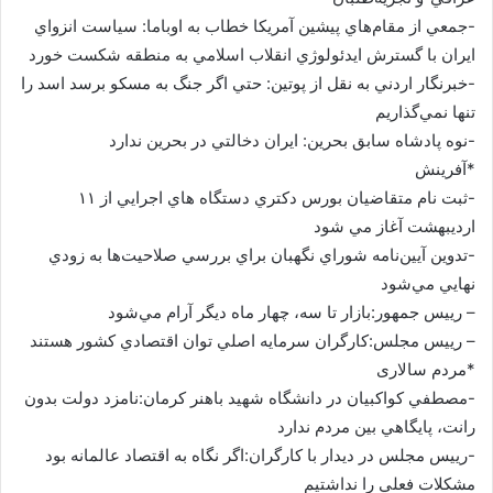
-جمعي از مقام‌هاي پيشين آمريكا خطاب به اوباما: سياست انزواي
ايران با گسترش ايدئولوژي انقلاب اسلامي به منطقه شكست خورد
-خبرنگار اردني به نقل از پوتين: حتي اگر جنگ به مسكو برسد اسد را
تنها نمي‌گذاريم
-نوه پادشاه سابق بحرين: ايران دخالتي در بحرين ندارد
*آفرینش
-ثبت نام متقاضيان بورس دکتري دستگاه هاي اجرايي از ۱۱
ارديبهشت آغاز مي شود
-تدوين آيين‌نامه شوراي نگهبان براي بررسي صلاحيت‌ها به زودي
نهايي مي‌شود
– رييس جمهور:بازار تا سه، چهار ماه ديگر آرام مي‌شود
– رييس‌ مجلس:کارگران سرمايه اصلي توان اقتصادي کشور هستند
*مردم سالاری
-مصطفي کواکبيان در دانشگاه شهيد باهنر کرمان:نامزد دولت بدون
رانت، پايگاهي بين مردم ندارد
-رييس مجلس در ديدار با کارگران:اگر نگاه به اقتصاد عالمانه بود
مشکلات فعلي را نداشتيم