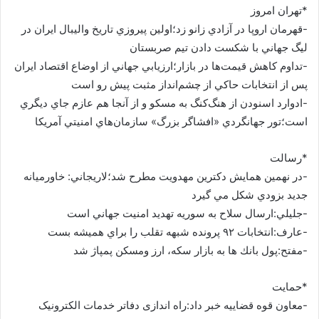
*تهران امروز
-قهرمان اروپا در آزادي زانو زد؛اولين پيروزي تاريخ واليبال ايران در
ليگ جهاني با شکست دادن تیم صربستان
-تداوم كاهش قيمت‌ها در بازار؛ارزيابي جهاني از اوضاع اقتصاد ايران
پس از انتخابات حاكي از چشم‌انداز مثبت پيش رو است
-ادوارد اسنودن از هنگ‌كنگ به مسكو و از آنجا هم عازم جاي ديگري
است؛تور جهانگردي «افشاگر بزرگ» سازمان‌هاي امنيتي آمريكا
*رسالت
-در نهمين همايش دکترين مهدويت مطرح شد؛لاريجاني: خاورميانه
جديد بزودي شکل‌ مي گيرد
-جليلي:ارسال سلاح به سوريه تهديد امنيت جهاني است
-عارف:انتخابات ۹۲ پرونده شبهه تقلب را براي هميشه بست
-مفتح:پول بانك ها به بازار سكه، ارز ومسكن پمپاژ شد
*حمایت
-معاون قوه قضاییه خبر داد:راه اندازی دفاتر خدمات الکترونیک