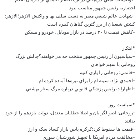
احضاريه رئيس جمهور مناسب نبود
-شهادت عالم شيعي مصر به دست سلف يها و واكنش الازهر؛الازهر:
كشتن شيعيان از بزر گترين گناهان كبيره است
-كاهش قيمت تا ۲۰ درصد در بازار موبايل، خودرو و مسكن
*ابتکار
-سياسيون از رئيس جمهور منتخب چه مي‌خواهند؟چالش بزرگ
روحاني با سهم خواهان
-خاتمي: روحاني را ياري کنيم
-احمدي نژاد: سينه ام را براي نيزه‌ها آماده کرده ام
-اظهارات رئيس پزشکي قانوني درباره مرگ ستار بهشتي
*سیاست روز
-روحانی: اصو لگرایان و اصلا حطلبان معتدل، دولت یازدهم را از خود
بدانند
-قيمت ها سقوط كرد؛كركره پايين بازار كساد سكه و ارز
-مخالفت مردم امريكا با تجهيز شورشيان سوري