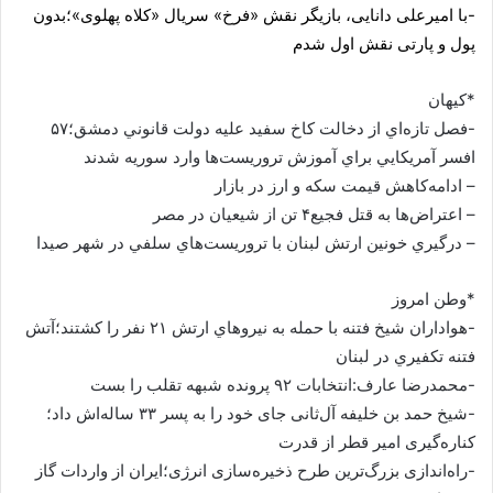
-با امیرعلی دانایی، بازیگر نقش «فرخ» سریال «کلاه پهلوی»؛بدون
پول و پارتی نقش اول شدم
*کیهان
-فصل تازه‌اي از دخالت کاخ سفيد عليه دولت قانوني دمشق؛۵۷
افسر آمريکايي براي آموزش تروريست‌ها وارد سوريه شدند
– ادامه‌کاهش قيمت سکه و ارز در بازار
– اعتراض‌ها به قتل فجيع۴ تن از شيعيان در مصر
– درگيري خونين ارتش لبنان با تروريست‌هاي سلفي در شهر صيدا
*وطن امروز
-هواداران شيخ فتنه با حمله به نيروهاي ارتش ۲۱ نفر را كشتند؛آتش
فتنه تكفيري در لبنان
-محمدرضا عارف:انتخابات ۹۲ پرونده شبهه تقلب را بست
-شیخ حمد‌ بن خليفه آل‌ثانی جای خود را به پسر ۳۳ ساله‌اش داد؛
کناره‌گیری امیر قطر از قدرت
-راه‌اندازی بزرگ‌ترین طرح ذخیره‌سازی انرژی؛ایران از واردات گاز