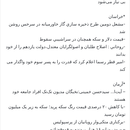
بی نیاز می‌شود
*خراسان
-مشعل دومين طرح ذخيره سازي گاز خاورميانه در سرخس روشن
شد
-قيمت دلار و سکه همچنان در سراشيبي سقوط
-روحاني : اصلاح طلبان و اصولگرايان معتدل،دولت يازدهم را از خود
بدانند
-امیر قطر رسما اعلام کرد که قدرت را به پسر سوم خود واگذار می
کند
*آرمان
– آیت‌ا… سیدحسن خمینی:نخبگان مدیون تک‌تک افراد جامعه خود
هستند
-با کاهش ۲۰ درصدی قیمت رنگ سکه پرید؛ سکه به زیر یک میلیون
تومان رسید
-برکناری متکی‌وار رویانیان از پرسپولیس
– ورود روزانه ۱۶ هزار پرونده به قوه‌قضائیه