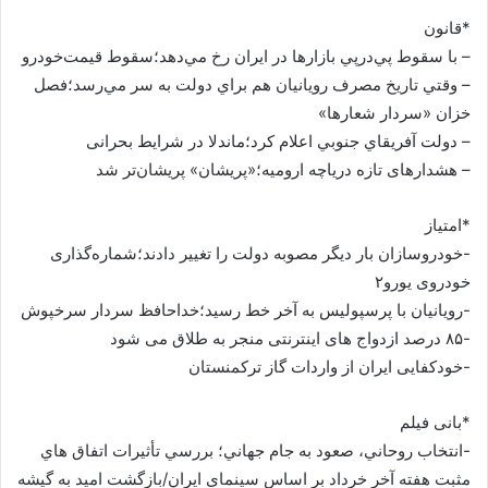
*قانون
– با سقوط پي‌درپي بازارها در ايران رخ مي‌دهد؛سقوط قيمت‌خودرو
– وقتي تاريخ مصرف رويانيان هم براي دولت به سر مي‌رسد؛فصل
خزان «سردار شعارها»
– دولت آفريقاي جنوبي اعلام كرد؛ماندلا در شرایط بحرانی
– هشدارهای تازه دریاچه ارومیه‌؛«پریشان» پريشان‌تر شد
*امتیاز
-خودروسازان بار دیگر مصوبه دولت را تغییر دادند؛شماره‌گذاری
خودروی یورو۲
-رویانیان با پرسپولیس به آخر خط رسید؛خداحافظ سردار سرخپوش
-۸۵ درصد ازدواج های اینترنتی منجر به طلاق می شود
-خودکفایی ایران از واردات گاز ترکمنستان
*بانی فیلم
-انتخاب روحاني، صعود به جام جهاني؛ بررسي تأثيرات اتفاق هاي
مثبت هفته آخر خرداد بر اساس سينماي ايران/بازگشت اميد به گيشه