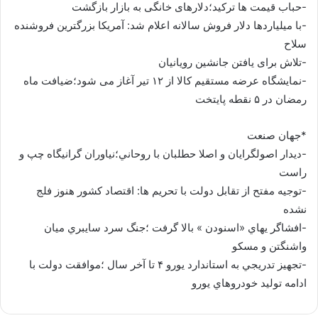
-حباب قیمت ها ترکید؛دلارهای خانگی به بازار بازگشت
-با میلیاردها دلار فروش سالانه اعلام شد: آمریکا بزرگترین فروشنده
سلاح
-تلاش برای یافتن جانشین رویانیان
-نمایشگاه عرضه مستقیم کالا از ۱۲ تیر آغاز می شود؛ضیافت ماه
رمضان در ۵ نقطه پایتخت
*جهان صنعت
-ديدار اصولگرايان و اصلا حطلبان با روحاني؛نياوران گرانيگاه چپ و
راست
-توجیه مفتح از تقابل دولت با تحریم ها: اقتصاد کشور هنوز فلج
نشده
-افشاگر يهاي «اسنودن » بالا گرفت ؛جنگ سرد سايبري ميان
واشنگتن و مسكو
-تجهيز تدريجي به استاندارد يورو ۴ تا آخر سال ؛موافقت دولت با
ادامه توليد خودروهاي يورو