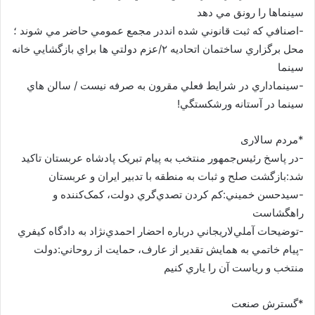
سينماها را رونق مي دهد
-اصنافي كه ثبت قانوني شده انددر مجمع عمومي حاضر مي شوند ؛
محل برگزاري ساختمان اتحاديه ۲/عزم دولتي ها براي بازگشايي خانه
سينما
-سينماداري در شرايط فعلي مقرون به صرفه نيست / سالن هاي
سينما در آستانه ورشكستگي!
*مردم سالاری
-در پاسخ رئيس‌جمهور منتخب به پيام تبريک پادشاه عربستان تاکيد
شد:بازگشت صلح و ثبات به منطقه با تدبير ايران و عربستان
-سيد‌حسن خميني:کم کردن تصدي‌گري دولت، کمک‌کننده و
راهگشاست
-توضيحات آملي‌لاريجاني درباره احضار احمدي‌نژاد به دادگاه کيفري
-پيام خاتمي به همايش تقدير از عارف، حمايت از روحاني:دولت
منتخب و رياست آن را ياري کنيم
*گسترش صنعت