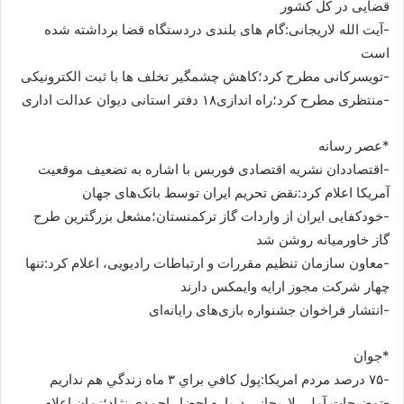
قضایی در کل کشور
-آیت الله لاریجانی:گام های بلندی دردستگاه قضا برداشته شده
است
-تویسرکانی مطرح کرد؛کاهش چشمگیر تخلف ها با ثبت الکترونیکی
-منتظری مطرح کرد؛راه اندازی۱۸ دفتر استانی دیوان عدالت اداری
*عصر رسانه
-اقتصاددان نشریه اقتصادی فوربس با اشاره به تضعیف موقعیت
آمریکا اعلام کرد:نقض تحریم‌ ایران توسط بانک‌های جهان
-خودکفایی ایران از واردات گاز ترکمنستان؛مشعل بزرگترین طرح
گاز خاورمیانه روشن شد
-معاون سازمان تنظیم مقررات و ارتباطات رادیویی، اعلام کرد:تنها
چهار شرکت مجوز ارایه‎ وایمکس دارند
-انتشار فراخوان جشنواره بازی‌های رایانه‌ای
*جوان
-۷۵ درصد مردم امريكا:پول كافي براي ۳ ماه زندگي هم نداريم
-توضيحات آملي لاريجاني درباره احضار احمدي نژاد؛زمان اعلام