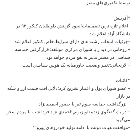
توسط تكفيري‌هاي مصر
*آفرینش
-اعلام تازه ترين تصميمات؛نحوه گزينش داوطلبان کنکور ۹۲ در
دانشگاه آزاد اعلام شد
-جزئيات انتخاب رشته هاي داراي شرايط خاص کنکور اعلام شد
– روحاني در ديدار با شوراي مرکزي موتلفه: قرارگرفتن حماسه
سياسي در مسير تدبير به نفع مردم خواهد بود
– لاريجاني:تغيير وضعيت خاورميانه يک هوس سياسي است
*کائنات
– عضو شورای پول و اعتبار تشریح کرد؛دلایل افت قیمت ارز و سکه
در بازار
– بزرگداشت حماسه سوم تیر با حضور احمدی‌نژاد
– در يك گفتگوي زنده تلويزيوني:احمدي نژاد فردا شب با مردم سخن
مي‌گويد
-موافقت هیات دولت با ادامه تولید خودروهای یورو ۲