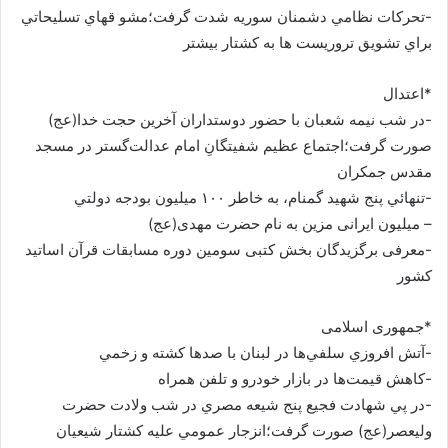
-تحركات نظامي دشمنان سوريه شدت گرفت؛مشو قهاي تسليحاتي
براي تشويق تروريست ها به كشتار بيشتر
*اعتدال
-در شب نیمه شعبان با حضور دوستداران آخرين حجت خدا(عج)
صورت گرفت؛اجتماع عظيم شفيتگانِ امام عدالت‌گستر در مسجد
مقدس جمکران
-تنهائي پنج شهید گمنام، به خاطر ۱۰۰ ميليون بودجه دولتي
– ميليون ايرانی مزين به نام حضرت مهدی(عج)
-معرفی برگزیدگان بخش كتبی سومين دوره مسابقات قرآن اساتيد
كشور
*جمهوری اسلامی
-آتش افروزي سلفي‌ها در لبنان با صدها كشته و زخمي
-كاهش قيمت‌ها در بازار خودرو و تلفن همراه
-در پي شهادت فجيع پنج شيعه مصري در شب ولادت حضرت
ولي‏عصر(عج) صورت گرفت؛انزجار عمومي عليه كشتار شيعيان