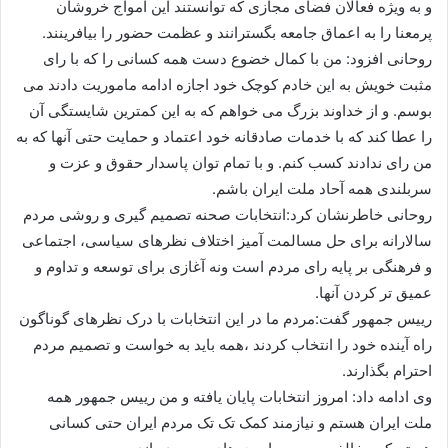
و به ویژه فعالان فضای مجازی که توانستند این امواج خروشان
پرمعنا را به اعماق جامعه بگسترانند و عظمت حضور را بیافرینند.
روحانی افزود: من با کمال خضوع دست همه کسانی را که با رای
مثبت خویش به این خادم کوچک خود اجازه ادامه ماموریت دادند می
بوسم. و از خداوند بزرگ می خواهم که به این کمترین شایستگی آن
را عطا کند که با خدمات صادقانه خود اعتماد و حمایت حتی آنها که به
من رای ندادند کسب کنم. و با تمام توان پاسدار حقوق و عزت و
سربلندی همه آحاد ملت ایران باشم.
روحانی خاطرنشان کرد:انتخابات صحنه تصمیم گیری و روشی مردم
سالارانه برای حل مسالمت آمیز اختلاف نظرهای سیاسی، اجتماعی
و فرهنگی بر پایه رای مردم است ونه آغازی برای توسعه و تداوم و
عمیق تر کردن آنها.
رییس جمهور گفت:مردم ما در این انتخابات با درک نظرهای گوناگون
راه آینده خود را انتخاب کردند ،همه باید به خواست و تصمیم مردم
احترام بگذارند.
وی ادامه داد: امروز انتخابات پایان یافته و من رییس جمهور همه
ملت ایران هستم و نیازمند کمک تک تک مردم ایران حتی کسانی