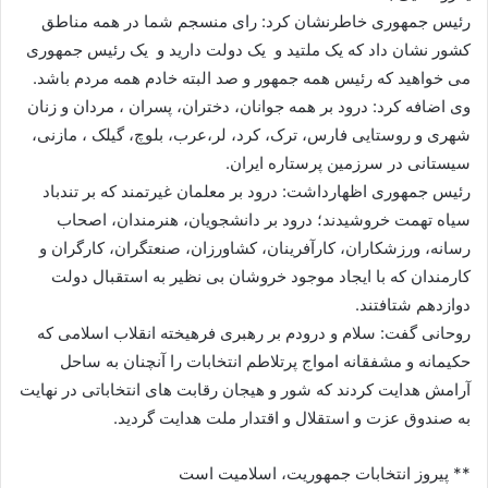
رئیس جمهوری خاطرنشان کرد: رای منسجم شما در همه مناطق
کشور نشان داد که یک ملتید و یک دولت دارید و یک رئیس جمهوری
می خواهید که رئیس همه جمهور و صد البته خادم همه مردم باشد.
وی اضافه کرد: درود بر همه جوانان، دختران، پسران ، مردان و زنان
شهری و روستایی فارس، ترک، کرد، لر،عرب، بلوچ، گیلک ، مازنی،
سیستانی در سرزمین پرستاره ایران.
رئیس جمهوری اظهارداشت: درود بر معلمان غیرتمند که بر تندباد
سیاه تهمت خروشیدند؛ درود بر دانشجویان، هنرمندان، اصحاب
رسانه، ورزشکاران، کارآفرینان، کشاورزان، صنعتگران، کارگران و
کارمندان که با ایجاد موجود خروشان بی نظیر به استقبال دولت
دوازدهم شتافتند.
روحانی گفت: سلام و درودم بر رهبری فرهیخته انقلاب اسلامی که
حکیمانه و مشفقانه امواج پرتلاطم انتخابات را آنچنان به ساحل
آرامش هدایت کردند که شور و هیجان رقابت های انتخاباتی در نهایت
به صندوق عزت و استقلال و اقتدار ملت هدایت گردید.
** پیروز انتخابات جمهوریت، اسلامیت است