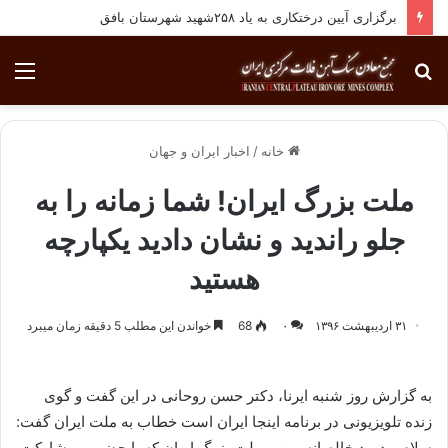
برگزاری آیین درختکاری به یاد ۲۵۸شهید شهرستان بافق
جستجو
منو
برای
خانه
/
اخبار ایران و جهان
ملت بزرگ ایران! شما زمانه را به
جلو راندید و نشان دادید یکپارچه
هستید
۳۱ اردیبهشت ۱۳۹۶
۰
68
خواندن این مطلب 5 دقیقه زمان میبرد
به گزارش روز شنبه ایرنا، دکتر حسن روحانی در این گفت و گوی
زنده تلویزیونی در برنامه اینجا ایران است خطاب به ملت ایران گفت:
سلام و درود خالصانه من بر ملت بزرگ ایران که با حضور و مشارکت