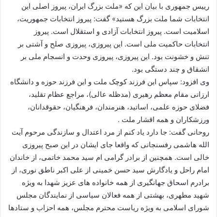
رییس جمهوری با بیان این که «ملت بزرگ ایران، پیروز اصلی این
انتخابات شما ملت بزرگ هستید» گفت: پیروز انتخابات جمهوریت،
اسلامیت است. پیروز انتخابات آزادی و استقلال است. پیروز
انتخابات حاکمیت ملی است. این پیروزی، پیروزی صلح و آشتی بر
تنش و خشونت بود. این پیروزی، پیروزی وحدت و انسجام ملی بر
انشقاق و چند دستگی بود.
وی افزود: سپاس این فرزند کوچک ملت و این فرزند حوزه و دانشگاه
ارزانی مقام معظم رهبری (مدظله عالی)، مراجع عظام تقلید،
فضلای حوزه علمی، اساتید، هنرمندان، فرهنگیان، حقوقدانان،
ورزشکاران و همه اقشار ملت .
روحانی گفت: جا دارد یاد کنم از مرد اعتدال و سازندگی مرحوم آیت
الله هاشمی رفسنجانی که واقعا جای ایشان در این صبح پیروزی
خالی است. همچنین از برادر گرامی ام سید محمد خاتمی، از خاندان
امام راحل و یادگارش سید حسن خمینی از علی اکبر ناطق نوری، از
برادرم اسحاق جهانگیری از همه خانواده های عزیز شهدا به ویژه
شهید مطهری، بهشتی از همه فعالان سیاسی از نمایندگان مجلس
شورای اسلامی به ویژه ریاست محترم مجلس، همه احزاب و ستادها