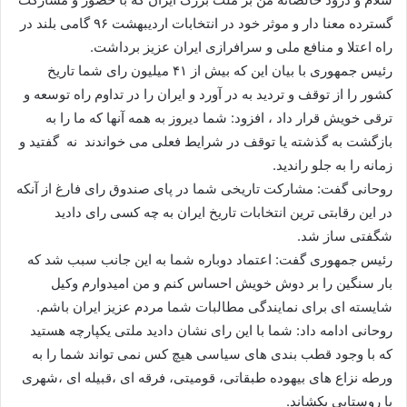
گسترده معنا دار و موثر خود در انتخابات اردیبهشت ۹۶ گامی بلند در
راه اعتلا و منافع ملی و سرافرازی ایران عزیز برداشت.
رئیس جمهوری با بیان این که بیش از ۴۱ میلیون رای شما تاریخ
کشور را از توقف و تردید به در آورد و ایران را در تداوم راه توسعه و
ترقی خویش قرار داد ، افزود: شما دیروز به همه آنها که ما را به
بازگشت به گذشته یا توقف در شرایط فعلی می خواندند نه گفتید و
زمانه را به جلو راندید.
روحانی گفت: مشارکت تاریخی شما در پای صندوق رای فارغ از آنکه
در این رقابتی ترین انتخابات تاریخ ایران به چه کسی رای دادید
شگفتی ساز شد.
رئیس جمهوری گفت: اعتماد دوباره شما به این جانب سبب شد که
بار سنگین را بر دوش خویش احساس کنم و من امیدوارم وکیل
شایسته ای برای نمایندگی مطالبات شما مردم عزیز ایران باشم.
روحانی ادامه داد: شما با این رای نشان دادید ملتی یکپارچه هستید
که با وجود قطب بندی های سیاسی هیچ کس نمی تواند شما را به
ورطه نزاع های بیهوده طبقاتی، قومیتی، فرقه ای ،قبیله ای ،شهری
یا روستایی بکشاند.