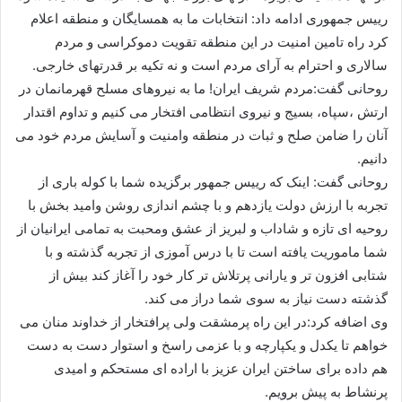
رییس جمهوری ادامه داد: انتخابات ما به همسایگان و منطقه اعلام
کرد راه تامین امنیت در این منطقه تقویت دموکراسی و مردم
سالاری و احترام به آرای مردم است و نه تکیه بر قدرتهای خارجی.
روحانی گفت:مردم شریف ایران! ما به نیروهای مسلح قهرمانمان در
ارتش ،سپاه، بسیج و نیروی انتظامی افتخار می کنیم و تداوم اقتدار
آنان را ضامن صلح و ثبات در منطقه وامنیت و آسایش مردم خود می
دانیم.
روحانی گفت: اینک که رییس جمهور برگزیده شما با کوله باری از
تجربه با ارزش دولت یازدهم و با چشم اندازی روشن وامید بخش با
روحیه ای تازه و شاداب و لبریز از عشق ومحبت به تمامی ایرانیان از
شما ماموریت یافته است تا با درس آموزی از تجربه گذشته و با
شتابی افزون تر و یارانی پرتلاش تر کار خود را آغاز کند بیش از
گذشته دست نیاز به سوی شما دراز می کند.
وی اضافه کرد:در این راه پرمشقت ولی پرافتخار از خداوند منان می
خواهم تا یکدل و یکپارچه و با عزمی راسخ و استوار دست به دست
هم داده برای ساختن ایران عزیز با اراده ای مستحکم و امیدی
پرنشاط به پیش برویم.