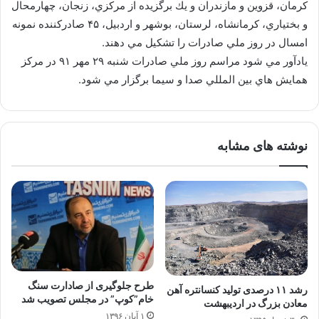
كرمان، قزوين و مازندران و يك برگزيده از مركزي، زنجان، چهارمحال
و بختياري، كرمانشاه، لرستان، بوشهر و اردبيل، ۴۵ صادركننده نمونه
امسال در روز ملي صادرات را تشكيل مي دهند.
يادآور مي شود مراسم روز ملي صادرات شنبه ۲۹ مهر ۹۱ در مركز
همايش هاي بين المللي صدا و سيما برگزار مي شود.
نوشته های مشابه
طرح جلوگیری از صادارت سنگ
رشد ۱۱ درصدی تولید کنسانتره آهن
خام”کوپ” در مجلس تصویب شد
معادن بزرگ در اردیبهشت
۱ آبان ۱۳۹۶