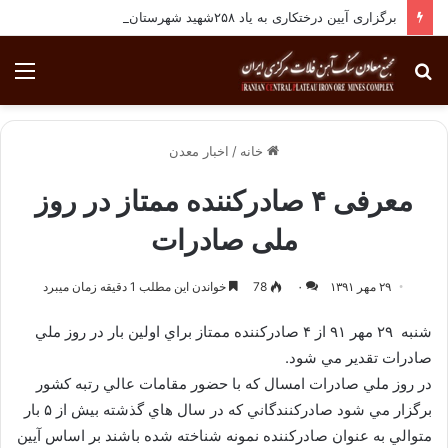
برگزاری آیین درختکاری به یاد ۲۵۸شهید شهرستان بافق
جستجو
منو
برای
خانه
/
اخبار معدن
معرفی ۴ صادرکننده ممتاز در روز
ملی صادرات
۲۹ مهر ۱۳۹۱
۰
78
خواندن این مطلب 1 دقیقه زمان میبرد
شنبه ۲۹ مهر ۹۱ از ۴ صادركننده ممتاز براي اولين بار در روز ملي
صادرات تقدير مي شود.
در روز ملي صادرات امسال كه با حضور مقامات عالي رتبه كشور
برگزار مي شود صادركنندگاني كه در سال هاي گذشته بيش از ۵ بار
متوالي به عنوان صادركننده نمونه شناخته شده باشند بر اساس آيين