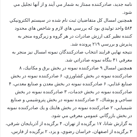
نامه جديد، صادركننده ممتاز به شمار مي آيند و از آنها تجليل مي
شود.
همچنين امسال كل متقاضيان ثبت نام شده در سيستم الكترونيكي
۵۸۴ واحد توليدي بود كه بررسي هاي لازم و شاخص هاي محدود
كننده نظير كف ارزش صادرات در هر گروه و زيرگروه منجر به
پذيرش و بررسي ۲۱۹ پرونده شد.
نتيجه نهايي فرايند انتخاب صادركنندگان نمونه امسال نيز منجر به
معرفي ۴۱ بنگاه نمونه صادراتي شد.
همچنين امسال ۹ صادركننده نمونه در بخش برق و مكانيك، ۸
صادركننده نمونه در بخش كشاورزي، ۶ صادركننده نمونه در بخش
صنايع غذايي، ۶ صادركننده نمونه در بخش معدن و صنايع معدني، ۴
صادركننده نمونه در بخش خدمات، ۳ صادركننده نمونه در بخش
نساجي و پوشاك، ۲ صادركننده نمونه در بخش پتروشيمي و صنايع
شيميايي، ۲ صادركننده نمونه در بخش هايتك و يك صادركننده نمونه
در بخش بازرگاني عمومي معرفي مي شود.
به گزارش شاتا، ۱۷ برگزيده از تهران، ۴ برگزيده از آذربايجان شرقي،
۳ برگزيده از اصفهان، خراسان رضوي، و يزد، ۲ برگزيده از فارس،