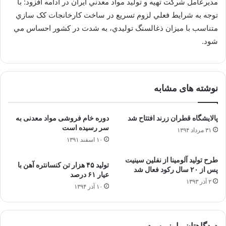
مديرعامل شرکت تهيه و توليد مواد معدني ايران در ادامه افزود: با
توجه به شرايط فعلي لزوم تسريع در ساخت کارخانجات کک سازي
متناسب با ميزان ذغالسنگ توليدي، به شدت در کشور احساس مي
شود.
نوشته های مشابه
پالایشگاه قطران زرند افتتاح شد
دوره خام فروشی مواد معدنی به
سر رسیده است
۳۱ مرداد ۱۳۹۴
۱۰ اسفند ۱۳۹۱
طرح تولید آلومینا از نفلین سینیت
تولید ۴۵ هزار تن کنسانتره آهن با
پس از ۲۰ سال رکود فعال شد
عیار ۶۱ درصد
۲ آذر ۱۳۹۳
۱۰ آذر ۱۳۹۴
دیدگاهتان را بنویسید