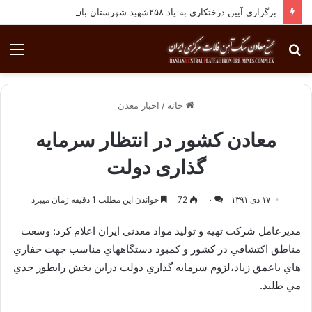
برگزاری آیین درختکاری به یاد ۲۵۸شهید شهرستان بافق
جستجو
منو
برای
خانه
/
اخبار معدن
معادن کشور در انتظار سرمایه
گذاری دولت
۱۷ دی ۱۳۹۱
۰
72
خواندن این مطلب 1 دقیقه زمان میبرد
مديرعامل شرکت تهيه و توليد مواد معدني ايران اعلام کرد: وسعت
مناطق اکتشافي در کشور و کمبود دستگاههاي مناسب جهت حفاري
هاي باعمق زياد،لزوم سرمايه گذاري دولت دراين بخش رابطور جدي
مي طلبد.