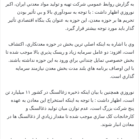
به گزارش روابط عمومي شرکت تهيه و توليد مواد معدني ايران، اکبر
نوروزي اظهار داشت : با توجه به سودآوري بالا و بي تأثير بودن
تحريم ها بر حوزه معدن، اين حوزه به عنوان يک بنگاه اقتصادي تأثير
گذار بايد مورد توجه بيشتر قرار گيرد.
وي با اشاره به اينکه اصلي ترين بخش در حوزه معدنکاري، اکتشاف
است، افزود: دو عامل سرمايه زياد و ريسک پذيري بالا موجب شده تا
بخش خصوصي تمايل چنداني براي ورود به اين حوزه نداشته باشند.
با اين اوصاف برنامه هاي بلند مدت بخش معدن نيازمند سرمايه
گذاري است.
نوروزي همچنين با بيان اينکه ذخيره زغالسنگ در کشور ۱۱ ميليارد تن
است، اظهار داشت : با توجه به اينکه استخراج اين معادن به عهده
پنج شرکت بزرگ است، عدم توازن ميان توليد ذغالسنگ و
کارخانجات کک سازي موجب شده تا مقدار زيادي از ذغالسنگ ها در
معادن انبار شوند.