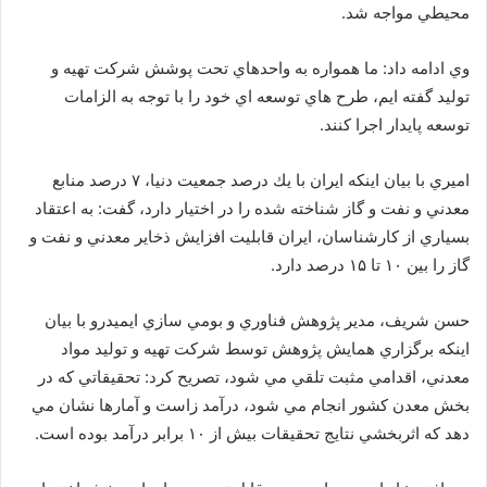
محيطي مواجه شد.
وي ادامه داد: ما همواره به واحدهاي تحت پوشش شركت تهيه و
توليد گفته ايم، طرح هاي توسعه اي خود را با توجه به الزامات
توسعه پايدار اجرا كنند.
اميري با بيان اينكه ايران با يك درصد جمعيت دنيا، ۷ درصد منابع
معدني و نفت و گاز شناخته شده را در اختيار دارد، گفت: به اعتقاد
بسياري از كارشناسان، ايران قابليت افزايش ذخاير معدني و نفت و
گاز را بين ۱۰ تا ۱۵ درصد دارد.
حسن شريف، مدير پژوهش فناوري و بومي سازي ايميدرو با بيان
اينكه برگزاري همايش پژوهش توسط شركت تهيه و توليد مواد
معدني، اقدامي مثبت تلقي مي شود، تصريح كرد: تحقيقاتي كه در
بخش معدن كشور انجام مي شود، درآمد زاست و آمارها نشان مي
دهد كه اثربخشي نتايج تحقيقات بيش از ۱۰ برابر درآمد بوده است.