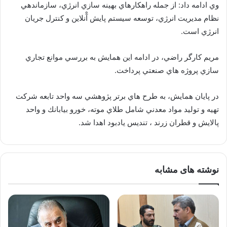
وي ادامه داد: از جمله راهكارهاي بهينه سازي انرژي، سازماندهي
نظام مديريت انرژي، توسعه سيستم پايش آْنلاين و كنترل جريان
انرژي است.
مريم كارگر راضي، در ادامه اين همايش به بررسي موانع تجاري
سازي پروژه هاي صنعتي پرداخت.
در پايان همايش، به طرح هاي برتر پژوهشي سه واحد تابعه شركت
تهيه و توليد مواد معدني شامل طلاي موته، خورو بيابانك و واحد
پالايش و قطران زرند ، تنديس يادبود اهدا شد.
نوشته های مشابه