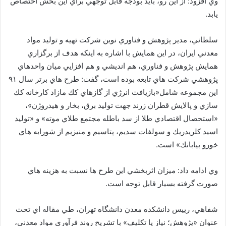
وي افزود: از اين رو، بايد بودجه قابل توجهي براي اين بخش اختصاص
يابد.
سلطاني، مدير پژوهش و فناوري نوين شرکت تهيه و توليد مواد
معدني ايران، در اين همايش با اشاره به اينكه هدف از برگزاري
همايش پژوهش و فناوري، هم انديشي و هم افزايي ميان واحدهاي
پژوهشي شركت هاي تابعه بوده است، گفت: طرح هاي برتر سال ۹۱
اين مجموعه شامل«بازيافت انرژي از گازهاي كك مازاد كارخانه كك
سازي و پالايش قطران زرند جهت توليد برق، بخار و هيدروژن»،
«استحصال اقتصادي طلا از سد باطله مجتمع طلاي موته» و «توليد
اسيد كلريدريك و سولفات سديم، پتاسيم و منيزيم از شورابه هاي
خورو بيابانك» است.
وي ادامه داد: ميزان اثربخشي اين طرح ها نسبت به هزينه هاي
صورت گرفته بسيار قابل توجه است.
شفاهي، رييس دانشکده معدن دانشگاه تهران، طي مقاله اي تحت
عنوان «پژوهش؛ نياز يا تكليف» با تشريح روند فرآوري مواد معدني،