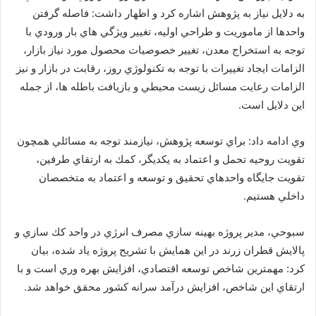
به دلايل نياز به پژوهش اشاره كرد و اظهار داشت: فاصله گرفتن
واحدها از ماموريت و طراحي اوليه، تغيير ويژگي هاي بار ورودي با
توجه به استخراج معدن، تغيير خصوصيات محصول مورد نياز بازار،
الزامات ايجاد تغييرات با توجه به تكنولوژي روز، رقابت در بازار و نيز
الزامات رعايت مسائل زيست محيطي و بازيافت باطله ها، از جمله
اين دلايل است.
وي ادامه داد: براي توسعه پژوهش، نيازمند توجه به مسائلي همچون
تقويت روحيه تحمل و اعتماد به يكديگر، كمك به ارتقاي طرفين،
تقويت جايگاه واحدهاي تحقيق و توسعه و اعتماد به متخصصان
داخلي هستيم.
سبوحي، مدير پروژه بهينه سازي مصرف انرژي در واحد كك سازي و
پالايش قطران زرند در اين همايش با تشريح پروژه ياد شده، بيان
كرد: مهمترين شاخص توسعه اقتصادي، افزايش بهره وري است و با
ارتقاي اين شاخص، افزايش درآمد سرانه كشور محقق خواهد شد.