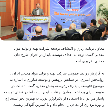
معاون برنامه ريزي و اكتشاف توسعه شركت تهيه و توليد مواد
معدني گفت: توجه به اهداف توسعه پايدار در اجراي طرح هاي
معدني ضروري است.
به گزارش روابط عمومي شرکت تهيه و توليد مواد معدني ايران ،
روانبخش اميري، در همايش پژوهش و توسعه فناوري با اشاره به
موضوع «توسعه پايدار» در توسعه بخش معدن، گفت: دخالت در
طبيعت براي برداشت معادن اجتناب ناپذير است اما در فضاي توسعه
پايدار مي توان با استفاده از تكنولوژي نوين، به بهترين نحو استخراج
و بهره برداري از معادن را انجام داد و با كمترين آلودگي زيست