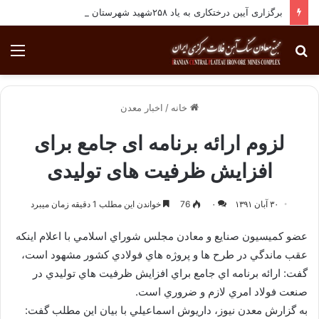
برگزاری آیین درختکاری به یاد ۲۵۸شهید شهرستان بافق
جستجو
منو
برای
خانه
/
اخبار معدن
لزوم ارائه برنامه ای جامع برای
افزایش ظرفیت های تولیدی
۳۰ آبان ۱۳۹۱
۰
76
خواندن این مطلب 1 دقیقه زمان میبرد
عضو كميسيون صنايع و معادن مجلس شوراي اسلامي با اعلام اينكه
عقب ماندگي در طرح ها و پروژه هاي فولادي كشور مشهود است،
گفت: ارائه برنامه اي جامع براي افزايش ظرفيت هاي توليدي در
صنعت فولاد امري لازم و ضروري است.
به گزارش معدن نيوز، داريوش اسماعيلي با بيان اين مطلب گفت: