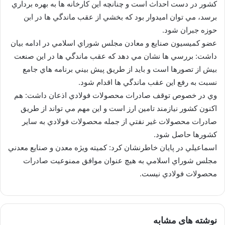
كشور در دست احداث است و چنانچه اين كارخانه ها به بهره برداري
برسد، مي توان اميدوار بود كه بخشي از عقب ماندگي ها در ابن
حوزه جبران شود.
عضو كميسيون صنايع و معادن مجلس شوراي اسلامي در ادامه بيان
داشت: بررسي ها نشان مي دهد كه عقب ماندگي ها در اين صنعت
بيش از تصورها است و بايد از طريق پيش بيني برنامه هاي جامع
نسبت به رفع اين عقب ماندگي ها اقدام شود.
وي در خصوص توقف صادرات محصولات فولادي اذعان داشت: هم
اكنون كشور نيازمند تامين ارز است و اين مهم مي تواند از طريق
صادرات محصولات غير نفتي از جمله محصولات فولادي به ساير
كشورها حاصل شود.
اسماعيلي در پايان خاطرنشان كرد: كميته ويژه معدن و صنايع معدني
مجلس شوراي اسلامي به هيچ عنوان موافق ممنوعيت صادرات
محصولات فولادي نيست.
نوشته های مشابه