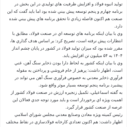
توليد انبوه فولاد و افزايش ظرفيت هاي توليدي در اين بخش در
برنامه چهارم و پنجم توسعه پيش بيني شده بود اما بايد گفت كه اين
صنعت هم اكنون فاصله زيادي تا تحقق برنامه هاي پيش بيني شده
دارد.
وي با بيان اينكه برنامه هاي توسعه اي در صنعت فولاد، مطابق با
انتظارات پيش نرفته است، تصريح كرد: بر اساس هدف گذاري ها،
مقرر شده بود كه ميزان توليد فولاد در كشور در پايان چشم انداز
۱۴۰۴ به ۵۴ ميليون تن افزايش يابد.
وي با بيان اينكه كشور به لحاظ دارا بودن ذخاير سنگ آهن، غني
است، اظهار داشت: پرهيز از خام فروشي و پرداختن به مقوله
فرآوري ذخاير معدني به خصوص فرآوري سنگ آهن مي تواند در
پيشبرد برنامه پنجم توسعه بسيار موثر واقع شود.
به گفته اسماعيلي، تكميل زنجيره ارزش در صنعت فولاد كشور از
اهميت ويژه اي برخوردار است و بايد مورد توجه جدي فعالان اين
عرصه از صنعت كشور قرار گيرد.
رئيس كميته ويژه معادن وصنايع معدني مجلس شوراي اسلامي
اظهار داشت: هم اكنون تعدادي كارخانه فولادسازي در نقاط مختلف