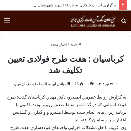
برگزاری آیین درختکاری به یاد ۲۵۸شهید شهرستان بافق
جستجو
منو
برای
خانه
/
اخبار معدن
کرباسیان : هفت طرح فولادی تعیین
تکلیف شد
۳۱ تیر ۱۳۹۳
۰
78
خواندن این مطلب 1 دقیقه زمان میبرد
به گزارش روابط عمومي ايميدرو، دكتر مهدي كرباسيان گفت: طرح
فولاد استاني كه در گذشته با نقاط ضعف روبرو بودند، اكنون با
برنامه ريزي هاي انجام شده توسط ايميدرو و واگذاري و گشايش
اعتبار سر و سامان گرفته اند.
وي افزود: با حل مشكلات اجرايي واحدهاي فولادسازي هفت طرح