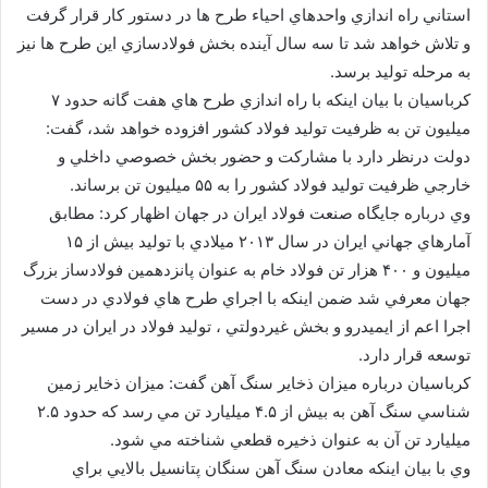
استاني راه اندازي واحدهاي احياء طرح ها در دستور كار قرار گرفت
و تلاش خواهد شد تا سه سال آينده بخش فولادسازي اين طرح ها نيز
به مرحله توليد برسد.
كرباسيان با بيان اينكه با راه اندازي طرح هاي هفت گانه حدود ۷
ميليون تن به ظرفيت توليد فولاد كشور افزوده خواهد شد، گفت:
دولت درنظر دارد با مشاركت و حضور بخش خصوصي داخلي و
خارجي ظرفيت توليد فولاد كشور را به ۵۵ ميليون تن برساند.
وي درباره جايگاه صنعت فولاد ايران در جهان اظهار كرد: مطابق
آمارهاي جهاني ايران در سال ۲۰۱۳ ميلادي با توليد بيش از ۱۵
ميليون و ۴۰۰ هزار تن فولاد خام به عنوان پانزدهمين فولادساز بزرگ
جهان معرفي شد ضمن اينكه با اجراي طرح هاي فولادي در دست
اجرا اعم از ايميدرو و بخش غيردولتي ، توليد فولاد در ايران در مسير
توسعه قرار دارد.
كرباسيان درباره ميزان ذخاير سنگ آهن گفت: ميزان ذخاير زمين
شناسي سنگ آهن به بيش از ۴.۵ ميليارد تن مي رسد كه حدود ۲.۵
ميليارد تن آن به عنوان ذخيره قطعي شناخته مي شود.
وي با بيان اينكه معادن سنگ آهن سنگان پتانسيل بالايي براي