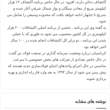
اكتشاف ذخاير دارند، افزود: در حال حاضر برنامه اكتشاف ۱۲ هزار
كيلومتر مربع از معادن سنگان و نوار شمال شرقي آغاز شده و
بتدريج تا چابهار ادامه خواهد يافت كه محدوده وسيعي را شامل مي
شود.
به گفته وي اين برنامه ، بخشي از برنامه اصلي اكتشافات ۲۰۰ هزار
كيلومتري در كل كشور محسوب مي شود به طوري كه با عملي
شدن اين برنامه ، دو برابر كل اكتشافات انجام شده در ۱۰۰ سال
اخير خواهد بود.
كرباسيان درباره وضعيت سرمايه گذاري در صنعت فولاد نيز گفت:
در حال حاضر تعدادي از شركت هاي بخش خصوصي با سرعت
مناسبي در حال اجراي واحدهاي احياي فولادسازي جديد هستند كه
پيش بيني مي شود از سال ۱۳۹۴ به بعد وارد فاز راه اندازي و بهره
برداري شوند.
نوشته های مشابه