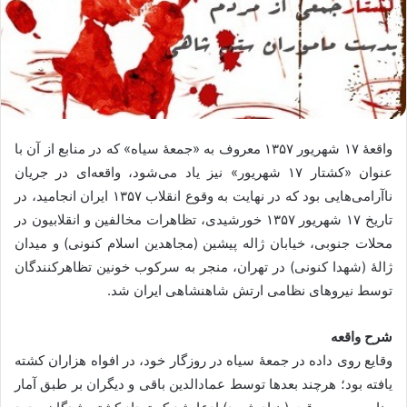
واقعهٔ ۱۷ شهریور ۱۳۵۷ معروف به «جمعهٔ سیاه» که در منابع از آن با
عنوان «کشتار ۱۷ شهریور» نیز یاد می‌شود، واقعه‌ای در جریان
ناآرامی‌هایی بود که در نهایت به وقوع انقلاب ۱۳۵۷ ایران انجامید، در
تاریخ ۱۷ شهریور ۱۳۵۷ خورشیدی، تظاهرات مخالفین و انقلابیون در
محلات جنوبی، خیابان ژاله پیشین (مجاهدین اسلام کنونی) و میدان
ژالهٔ (شهدا کنونی) در تهران، منجر به سرکوب خونین تظاهرکنندگان
توسط نیروهای نظامی ارتش شاهنشاهی ایران شد.
شرح واقعه
وقایع روی داده در جمعهٔ سیاه در روزگار خود، در افواه هزاران کشته
یافته بود؛ هرچند بعدها توسط عمادالدین باقی و دیگران بر طبق آمار