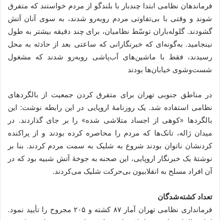
فرماندهان نظامی ابتدا چندبار با بلندگو از مردم خواستند که متفرق
شوند و وقتی با بی‌تفاوتی مردم روبه‌رو شدند، به سوی آنان آتش
گشودند. گلوله‌باران توسّط نظامیان، برای چند دقیقه بیشتر به طول
نینجامید. به‌گونه‌ای که خبرنگارانی که ساعتی بعد از حادثه به محل
رسیدند، فقط با ماشین‌های آب‌پاشی روبه‌رو شدند که مشغول
شست‌وشوی خیابان‌ها بودند
در مناطق جنوبی تهران برای متفرق کردن جمعیت از بالگردهای
نظامی استفاده شد. یک روزنامهٔ اروپایی در این رابطه نوشت: این
بالگردها «کوهی از اجساد متلاشی شده» را بر جای گذاردند. در
میدان ژاله، تانک‌ها که مردم را محاصره کرده بودند و از پراکنده
کردنشان ناتوان بودند شروع به شلیک به سمت مردم کردند. بنا بر
نوشتهٔ یک خبرنگار اروپایی، این صحنه به جوخهٔ آتش شبیه بود که در
آن افراد مسلح به انقلابیون بی‌حرکت شلیک می‌کردند.
تعداد کشته‌شدگان
فرمانداری نظامی تهران آمار ۸۷ کشته و ۲۰۵ مجروح را تأیید نمود.