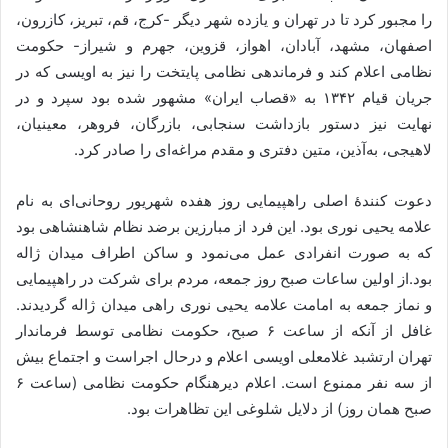
را مجبور کرد تا در تهران و یازده شهر دیگر -کرج، قم، تبریز، کازرون،
اصفهان، مشهد، آبادان، اهواز، قزوین، جهرم و شیراز- حکومت
نظامی اعلام کند و فرماندهی نظامی پایتخت را نیز به اویسی که در
جریان قیام ۱۳۴۲ به «قصاب ایران» مشهور شده بود سپرد و در
نهایت نیز دستور بازداشت سنجابی، بازرگان، فروهر، معینیان،
لاهیجی، به‌آذین، متین دفتری و مقدم مراغه‌ای را صادر کرد.
دعوت کنندهٔ اصلی راهپیمایی روز هفده شهریور روحانی‌ای به نام
علامه یحیی نوری بود. این فرد از مبارزین برضد نظام شاهنشاهی بود
که به صورت انفرادی عمل می‌نمود و ساکن اطراف میدان ژاله
بود.از اولین ساعات صبح روز جمعه، مردم برای شرکت در راهپیمایی
و نماز جمعه به امامت علامه یحیی نوری راهی میدان ژاله گردیدند.
غافل از آنکه از ساعت ۶ صبح، حکومت نظامی توسط فرماندار
تهران ارتشبد غلامعلی اویسی اعلام و درحال اجراست و اجتماع بیش
از سه نفر ممنوع است. اعلام دیرهنگام حکومت نظامی (ساعت ۶
صبح همان روز) از دلایل شلوغی این تظاهرات بود.