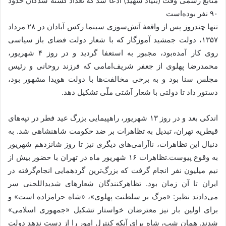
منابع رسمی وقت (بنیاد شهید) ادعا شد که تعداد کشته شدگان حدود
۹۰ نفر بوده‌است
تنها چندروز پس از واقعهٔ آتش‌سوزی سینما رکس آبادان در ۲۸ مرداد
۱۳۵۷، دولت جمشید آموزگار که با شعار دولت فضای باز سیاسی
روی کار آمده‌بود، مجبور به استعفا گردید و در روز ۴ شهریور،
محمدرضا پهلوی از جعفر شریف‌امامی که فرزند روحانی و رئیس
مجلس سنا بود و به برخی مخالفت‌ها با دولت هویدا مشهور بود،
دستور داد تا دولتی با شعار آشتی ملّی تشکیل دهد.
اندکی بعد و در روز ۱۳ شهریور، راهپیمایی بزرگ عید فطر در تپه‌های
قیطریه تهران، تبدیل به تظاهرات بر ضد حکومت شاهنشاهی شد. به
دنبال این تظاهرات، ناآرامی‌های دیگری نیز تا روز شانزدهم شهریور
به وقوع پیوست.تظاهرات ۱۶ شهریور ماه در تهران با حضور بیش از
نیم میلیون نفر انجام گرفت که بزرگ‌ترین گردهمایی انجام‌گرفته در
ایران تا آن زمان بود. تظاهرکنندگان شعارهای شدیداللحنی سر
می‌دادند نظیر: «مرگ بر سلطنت پهلوی»، «شاه حرامزاده است» و
برای اولین بار نیز معترضان خواستار تشکیل «جمهوری اسلامی»
شدند. همان شب، شاه برای آنکه کنترل امور را از دست ندهد دولت