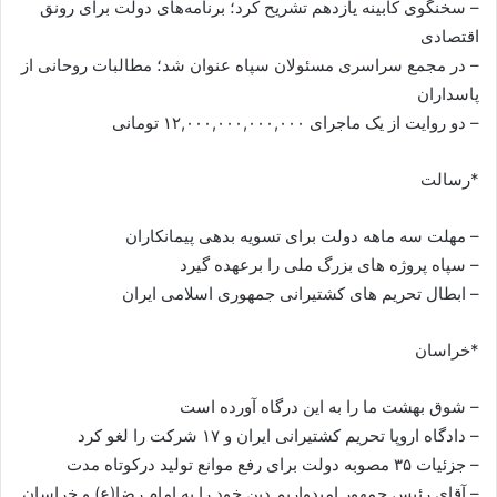
– سخنگوی کابینه یازدهم تشریح کرد؛ برنامه‌های دولت برای رونق
اقتصادی
– در مجمع سراسری مسئولان سپاه عنوان شد؛ مطالبات روحانی از
پاسداران
– دو روایت از یک ماجرای ۱۲,۰۰۰,۰۰۰,۰۰۰,۰۰۰ تومانی
*رسالت
– مهلت سه ماهه دولت برای تسویه بدهی پیمانکاران
– سپاه پروژه های بزرگ ملی را برعهده گیرد
– ابطال تحریم های کشتیرانی جمهوری اسلامی ایران
*خراسان
– شوق بهشت ما را به این درگاه آورده است
– دادگاه اروپا تحریم کشتیرانی ایران و ۱۷ شرکت را لغو کرد
– جزئیات ۳۵ مصوبه دولت برای رفع موانع تولید درکوتاه مدت
– آقای رئیس جمهور امیدواریم دین خود را به امام رضا(ع) و خراسان