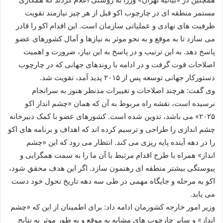
مستمر منطقه ای در چارچوب اکو قبل از هر چیز نیازمند تقویت
ظرفیت های نهادی و عملیاتی سازمان است. این اقدام اکو را قادر
می سازد تا به موقع و به نحو موثر به نیازها و آمال کشورهای عضو
پاسخ دهد. به این ترتیب و در پاسخ به این نیاز، ضرورت و اهمیت
اصلاحات قوت گرفت و در ادامه با روندهای جهانی که در چارچوب
دستورکار جهانی توسعه پس از ۲۰۱۵ پدید آمد، تقویت شد.
وی گفت: هرچند اصلاحات و تغییرات مدنظر هنوز به سرانجام
نرسیده است، نقشه راه مربوط به آن که همان «چشم انداز اکو
۲۰۲۵» می باشد، تدوین شده است. کشورهای عضو با کمک دبیرخانه
چشم اندازی را طراحی و ترسیم کرده اند که اهداف و برنامه های اکو
را در دهه آینده پایه ریزی می کند. انتظار می رود که این «چشم
انداز» همراه با طرح اقدام مرتبط با آن ما را به سمت همگرایی و
پیوستگی بیشتر منطقه ای رهنمون سازد. اگر این هدف محقق شود،
اکو به مرحله و جایگاه مهمی در طی سه دهه تاریخ تحول خود دست
می یابد.
وزیر امور خارجه کشورمان ادامه داد: برای اطمینان از این که «چشم
انداز» و سایر چارچوب های مشابه به موقع و به طور موثر به نتایج