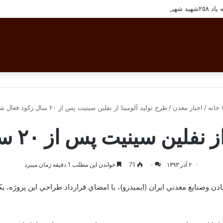
تان بافق
خانه
/
اخبار معدن
/
طرح تولید آلومینا از نفلین سینیت پس از ۲۰ سال رکود فعال شد
سینیت پس از ۲۰ سال رکود فعال شد
۲ آذر ۱۳۹۳
۰
71
خواندن این مطلب 1 دقیقه زمان میبرد
وصنايع معدني ايران (ايميدرو)،‌ با امضاي قرارداد طراحي اين پروژه،‌ 