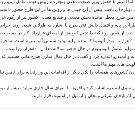
د ۲۰ سال معطل مانده بود اما امروز با حضور وزير صنعت معدن وتجارت،‌ رييس هيات عامل 
باره اي يافت. پيش از اين چيني ها و روس ها در اين طرح حضور داشتند ا
حي پايه و انتقال دانش فني طرح با اشاره به طولاني شدن روند اجرايي 
ود از همين رو تاكيد داشتيم كه پيش از امضاي قرارداد،‌ كار در مسير صح
به گفته محمد رضا نعمت زاده اين طرح با هدف توليد ۲۰۰هزار تن پودر آلومينا كه ماده اوليه توليد شمش 
 شمش آلومينيوم در حال حاضر سالانه معادل ۸۰۰هزار تن است.
انه و ايميدرو اشاره كرد و گفت: در حال فعال سازي طرح هايي هستيم كه 
ويت هاي مهم ما است.
 كشورهاي همسايه را يكي ديگر از اقدامات اين وزارتخانه براي تامين نياز
 سوي ايميدرو اشاره كرد و افزود:‌ تا انتهاي سال جاري مزايده بيش از نيمي
ذربايجان شرقي،‌زنجان و اردبيل در اولويت قرار دارند.