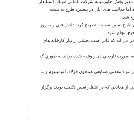
ايميدرو،‌ مدير بخش خاورميانه شركت آلماني اتوتك،‌ استاندار
ما فعاليت هاي آنان در پيشبرد طرح به نتيجه
طرح نفلين سينيت تصريح كرد:‌ دانش فني و به روز
يح انجام شود.
آلومينيوم است به اجرا در مي آيد كه قادر است بخشي از نياز كارخانه هاي
به صورت تاريخي دچار وقفه شده بودند به طوري كه
 مواد معدني صنايعي همچون فولاد،‌ آلومينيوم و …
 از معادني كه در انتظار تعيين تكليف بودند برگزار