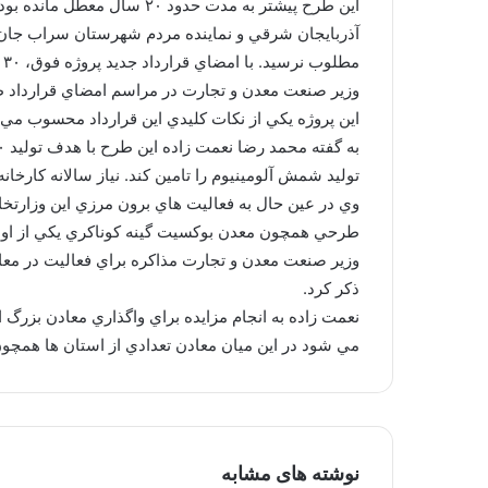
اين طرح پيشتر به مدت حدو
آذربايجان شرقي و نماينده مردم شهرستان سراب جان دو
مطلوب نرسيد. با امضاي قرارداد جديد پروژه فوق،‌ ۳۰ امين طرح معطل مانده بخش معدني و صنايع معدني كشور نيز از ركود خارج شد.
وزير صنعت معدن و تجارت در مراسم امضاي قرارداد طرا
اين پروژه يكي از نكات كليدي اين قرارداد محسوب مي ش
توليد شمش آلومينيوم را تامين كند. نياز سالانه كارخانه توليد
وي در عين حال به فعاليت هاي برون مرزي اين وزارتخ
طرحي همچون معدن بوكسيت گينه كوناكري يكي از اول
وزير صنعت معدن و تجارت مذاكره براي فعاليت در معادن
ذكر كرد.
نعمت زاده به انجام مزايده براي واگذاري معادن بزرگ از
مي شود در اين ميان معادن تعدادي از استان ها همچون آ
نوشته های مشابه