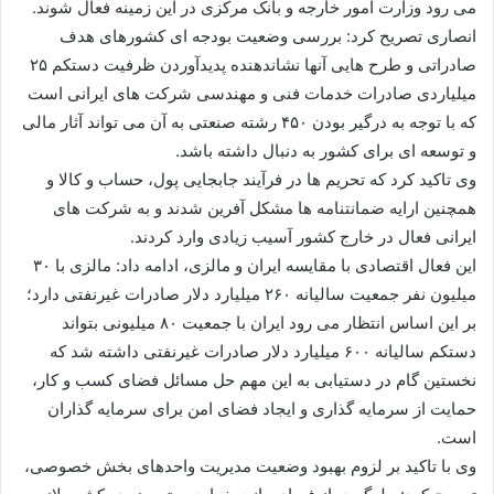
می رود وزارت امور خارجه و بانک مرکزی در این زمینه فعال شوند.
انصاری تصریح کرد: بررسی وضعیت بودجه ای کشورهای هدف
صادراتی و طرح هایی آنها نشاندهنده پدیدآوردن ظرفیت دستکم ۲۵
میلیاردی صادرات خدمات فنی و مهندسی شرکت های ایرانی است
که با توجه به درگیر بودن ۴۵۰ رشته صنعتی به آن می تواند آثار مالی
و توسعه ای برای کشور به دنبال داشته باشد.
وی تاکید کرد که تحریم ها در فرآیند جابجایی پول، حساب و کالا و
همچنین ارایه ضمانتنامه ها مشکل آفرین شدند و به شرکت های
ایرانی فعال در خارج کشور آسیب زیادی وارد کردند.
این فعال اقتصادی با مقایسه ایران و مالزی، ادامه داد: مالزی با ۳۰
میلیون نفر جمعیت سالیانه ۲۶۰ میلیارد دلار صادرات غیرنفتی دارد؛
بر این اساس انتظار می رود ایران با جمعیت ۸۰ میلیونی بتواند
دستکم سالیانه ۶۰۰ میلیارد دلار صادرات غیرنفتی داشته شد که
نخستین گام در دستیابی به این مهم حل مسائل فضای کسب و کار،
حمایت از سرمایه گذاری و ایجاد فضای امن برای سرمایه گذاران
است.
وی با تاکید بر لزوم بهبود وضعیت مدیریت واحدهای بخش خصوصی،