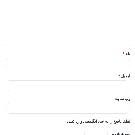
ی
د
گ
ا
ه
*
نام
*
ایمیل
*
وب‌ سایت
لطفا پاسخ را به عدد انگلیسی وارد کنید:
سه + یازده =