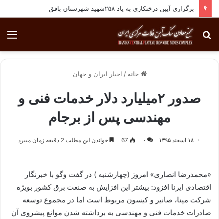
برگزاری آیین درختکاری به یاد ۲۵۸شهید شهرستان بافق
جستجو
منو
برای
خانه
/
اخبار ایران و جهان
صدور ۲میلیارد دلار خدمات فنی و
مهندسی پس از برجام
۱۸ اسفند ۱۳۹۵
۰
67
خواندن این مطلب 2 دقیقه زمان میبرد
«محمدرضا انصاری» امروز (چهارشنبه ) در گفت وگو با خبرنگار
اقتصادی ایرنا افزود: بیشتر این افزایش به صنعت برق کشور بویژه
شرکت مپنا، صانیر و کیسون مربوط است اما در مجموع توسعه
صادرات خدمات فنی و مهندسی به برداشته شدن موانع پیشروی آن