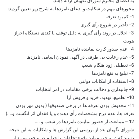
به اعضای محترم شورای نگهبان ارائه دهند.
محورهای مهم در شکایت و ادعای نامزدها به شرح زیر تعیین گردید:
1- کمبود تعرفه
2- تأخیر در شروع رأی گیری
3- اخلال در روند رأی گیری به دلیل توقف یا کندی دستگاه احراز
هویت
4- عدم صدور کارت نماینده نامزدها
5- عدم رعایت بی طرفی در آگهی نمودن اسامی نامزدها
6- تعطیلی زود هنگام شعب
7- تبلیغ به نفع نامزدها
8- استفاده از امکانات دولتی
9- جانبداری و دخالت برخی مقامات در امر انتخابات
10- تطمیع، تهدید، خرید و فروش آرا
11- مخدوش بودن تعرفه ها در برخی صندوقها ( بدون مهر بودن
تعرفه ها، عدم درج مشخصات رأی دهنده و یا فقدان اثر انگشت و….)
12 – ممانعت از حضور نماینده نامزدها در شعب و ….
شورای نگهبان بعد از بررسی این گزارش ها و شکایات به این نتیجه
رسید که در برخی موارد وقوع تخلفات با جرایم در برخی موارد از