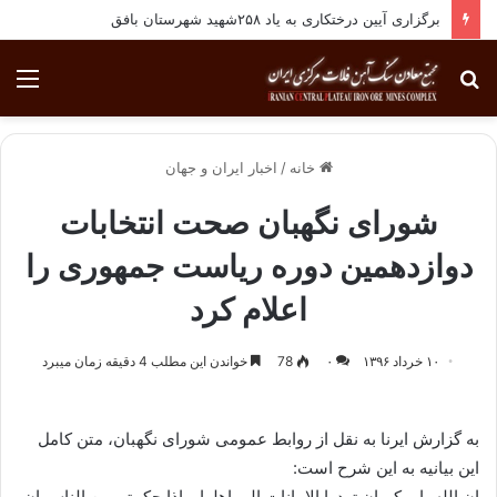
برگزاری آیین درختکاری به یاد ۲۵۸شهید شهرستان بافق
جستجو
منو
برای
خانه
/
اخبار ایران و جهان
شورای نگهبان صحت انتخابات
دوازدهمین دوره ریاست جمهوری را
اعلام کرد
۱۰ خرداد ۱۳۹۶
۰
78
خواندن این مطلب 4 دقیقه زمان میبرد
به گزارش ایرنا به نقل از روابط عمومی شورای نگهبان، متن کامل
این بیانیه به این شرح است:
ان الله یامرکم ان تودوا الامانات الی اهلها و اذا حکمتم بین الناس ان