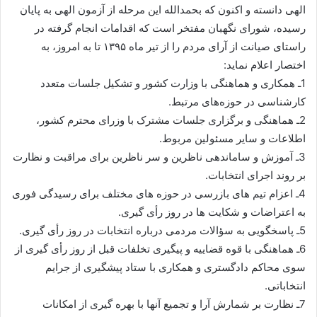
الهی دانسته و اکنون که بحمدالله این مرحله از آزمون الهی به پایان
رسیده، شورای نگهبان مفتخر است که اقدامات انجام گرفته در
راستای صیانت از آرای مردم را از تیر ماه ۱۳۹۵ تا به امروز، به
اختصار اعلام نماید:
1ـ همکاری و هماهنگی با وزارت کشور و تشکیل جلسات متعدد
کارشناسی در حوزه‌های مرتبط.
2ـ هماهنگی و برگزاری جلسات مشترک با وزرای محترم کشور،
اطلاعات و سایر مسئولین مربوط.
3ـ آموزش و ساماندهی ناظرین و سر ناظرین برای مراقبت و نظارت
بر روند اجرای انتخابات.
4ـ اعزام تیم های بازرسی در حوزه های مختلف برای رسیدگی فوری
به اعتراضات و شکایت ها در روز رأی گیری.
5ـ پاسخگویی به سؤالات مردمی درباره انتخابات در روز رأی گیری.
6ـ هماهنگی با قوه قضاییه و پیگیری تخلفات قبل از روز رأی گیری از
سوی محاکم دادگستری و همکاری با ستاد پیشگیری از جرایم
انتخاباتی.
7ـ نظارت بر شمارش آرا و تجمیع آنها با بهره گیری از امکانات