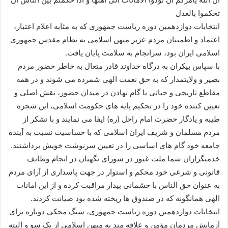
تحکموا بالعدل
انتخابات دوازدهمین دوره ریاست جمهوری که به مثابه اعلام اعتبار،
اعتماد و اطمینان مردم عزیز میهن اسلامی به نظام مقدس جمهوری
اسلامی ایران بود، سرانجام به سلامت پایان یافت.
با سپاس بیکران به درگاه خداوند قادر متعال به خاطر حضور مردم
بصیر و ولایتمدار که به حق نعمت الهی شمرده می شوند و در همه
مقاطع تاریخی و حیاتی با گام نهادن در میدان حضور، نقش اصلی و
تعیین کننده خود را در تحکیم پایه های حکومت اسلامی، این شجره
طیبه و یادگار حضرت امام راحل (ره) ایفا می نمایند و با تشکر از
مردم مسلمان و شریف ایران اسلامی که با حساسیت نسبت به آینده
جامعه خود گام های اساسی را در تعیین سرنوشت خویش برداشتند.
خدمتگزاران شما ملت غیور در شورای نگهبان در انجام وظایف
قانونی و شرعی خود محکم و استوار در جهت پاسداری از آرای مردم
به عنوان حق الناس با چشمانی بیدار مراقبت کرده و از این امانات
الهی همانگونه که در صندوق ها ریخته شده بود صیانت کردند.
انتخابات دوازدهمین دوره ریاست جمهوری، سنگ محکی دوباره برای
آزمایش مردمان مؤمن و علاقه مند به میهن اسلامی از یک سو و البته