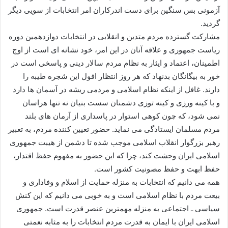
آزمونی بس سنگین برای دست اندرکاران امر انتخابات از سویی دیگر
گردید.
مشارکت گسترده مردم متدین و انقلابی در انتخابات دوازدهمین دوره
ریاست جمهوری و علاقه آنان در این امر، خود نشانه ای است از اوج
اطمینان، اعتماد و ایثار به نظام مردم سالار دینی و پاسخی است در
خور به بیگانگان بدنهاد که هر روز انتظار افول این شجره طیبه را
دارند. غافل از اینکه نظام اسلامی و مردمی ریشه در آسمان ها دارد
و با کینه ورزی و کینه توزی دشمنان سست بنیان نه تنها هراسان
نمی شود، که چون کوهی استوار در پاسداری از آرمان های بلند
مردم مسلمان ایستادگی می نماید. حضور تعیین کننده مردم، به تعبیر
رهبر بزرگوار انقلاب اسلامی موجب شده تا دشمن از هیبت جمهوری
اسلامی ایران وحشت کند، چرا که این حضور به مفهوم حفظ اقتدار،
حفظ ابهت و حفظ مصونیت کشور است.
همه می دانیم که انتخابات به منزله حمایت از اسلام و وفاداری و
بیعت مردم با نظام اسلامی است و به خوبی می دانیم که این کنش
سیاسی ـ اجتماعی به منزله مهمترین عنصر قدرت است. جمهوری
اسلامی ایران با ایمان به قدرت مردم انتخابات را به مثابه نعمتی