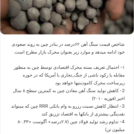
شاخص قیمت سنگ آهن ۶۲درصد در بنادر چین به روند صعودی
خود ادامه میدهد و موارد زیر بعنوان محرک بازار مطرح است.
۱- احتمال تعریف بسته محرک اقتصادی توسط چین به منظور
مقابله با رکود ناشی از جنگ_تجاری با آمریکا که در حوزه
زیرساخت محرک کامودیتیها خواهد بود
2- کاهش تولید سنگ آهن معادن چین به کمترین سطح ۸ سال
اخیر (فوریه ۲۰۱۰)
3- انتظار کاهش نسبت رزرو به وام بانکی RRR چین که میتواند
نقدینگی بیشتری از بانکها به اقتصاد تزریق کند
4- تداوم رشد تولید فولاد چین (۲.۷درصد+ آگوست =۸۰.۳۳
میلیون تن)