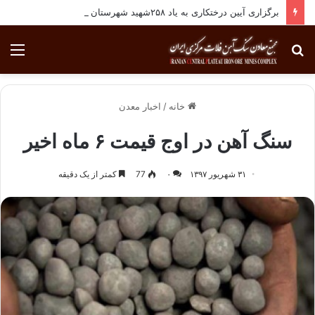
برگزاری آیین درختکاری به یاد ۲۵۸شهید شهرستان بافق
جستجو
منو
برای
خانه
/
اخبار معدن
سنگ آهن در اوج قیمت ۶ ماه اخیر
۳۱ شهریور ۱۳۹۷
۰
77
کمتر از یک دقیقه