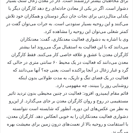
برای مخاطبان بیشتر ارزشمند است. کار در معدن زغال سنگ بسیار
دشوار است. اگر در یکی از معادن حادثه‌ای رخ دهد کارگران دیگر با
یکدلی مثال‌زدنی برای نجات جان دیگر دوستان و همکاران خود تلاش
می‌کنند و این روحیه بسیار ستودنی است. به جرات می‌توان گفت در
کمتر شغلی می‌توان این روحیه را مشاهده کرد.
وی با اشاره به دشواری فعالیت معدنکاری، گفت: معدنکاران
می‌دانند که با این فعالیت به استقبال مرگ می‌روند اما بیشتر
کارگران معدن با عشق و علاقه خاصی کار می‌کنند. فقط کارگران
معدن می‌دانند که فعالیت در یک محیط ۶۰ سانتی متری در حالی که
گرد و غبار زغال در آنجا پراکنده است، یعنی چه؟ آنها می‌دانند که
فعالیت در یک فضای تنگ و تاریک، به مدت طولانی بدون اینکه
روشنایی روز را ببینند، چه مفهومی دارد.
قائم مقام ایمیدرو، افزود: فعالیت در چنین محیطی بدون تردید تاثیر
مستقیمی در روح و روان کارگران معدن بر جای می‌گذارد. از این‌رو
به نظر من عکس‌های این دوره، آنطور که شایسته است نتوانسته
دشواری‌ فعالیت معدنکاران را به خوبی انعکاس دهد. کارگران معدن،
با استقامت و روحیه بالا از نعمت‌های درون زمین برای معیشت بهره
می‌گیرند.