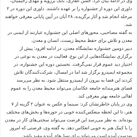
وی در ادامه بیان کرد: حسن غفاری، بابک برزویه و مهدی رحیمیان،
داوری این دوره از جشنواره را بر عهده داشتند. داوری این دوره در ۲
مرحله انجام شد و آثار برگزیده، ۲۸ آبان در آیین پایانی معرفی خواهند
شد.
به گفته مصاحبی، محورهای اصلی این جشنواره عبارتند از ایمنی در
معدن و تلاش برای حفظ محیط زیست، انسان و معدن.
دبیر دومین جشنواره نمایشگاه معدن، در ادامه افزود: پیش از
برگزاری نمایشگاه‌هایی از این نوع، فعالیت در معدن به نوعی در
اختیار دید عموم قرار نمی‌گرفت. نخستین دوره این جشنواره، در
مجموعه ایمیدرو برگزار شد اما در امسال، شرکت‌کنندگان تلاش
کردند این فضا به بیرون از ایمیدرو منتقل شود. به نظر می‌رسد
فضای هنرمندانه جامعه عکاسان می‌تواند محیط معدن را به عموم
اهالی جامعه بهتر معرفی کند.
وی در پایان خاطرنشان کرد: سینما و عکس به عنوان ۲ گزینه از ۷
هنر، تا این لحظه منعکس‌کننده خوبی در حوزه‌ها و بخش‌های مختلف
بوده‌اند. به نظر می‌رسد این فرصت می‌تواند سختی‌های کار در معدن
را با کمک هنر به خوبی انعکاس دهد. به گفته وی، فرصتی که امروز
به‌دست آمده است می‌تواند برای نسل‌های آینده مفید باشد.