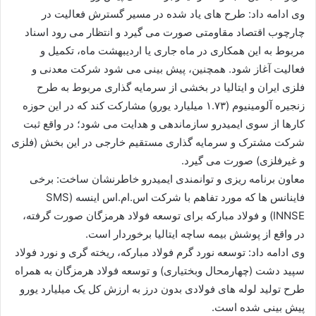
وی ادامه داد: طرح های یاد شده در مسیر گسترش فعالیت در
چارچوب اقتصاد مقاومتی صورت می گیرد و انتظار می رود اسناد
مربوط به این همکاری در ماه جاری یا اردیبهشت ماه، تکمیل و
فعالیت آغاز شود. همچنین، پیش بینی می شود شرکت معدنی و
فلزی ایران و ایتالیا در بخشی از سرمایه گذاری مربوط به طرح
زنجیره آلومینیوم (۱.۷۳ میلیارد یورو) مشارکت کند که در این حوزه
کارها از سوی ایمیدرو سازماندهی و هدایت می شود؛ در واقع ثبت
شرکت مشترک و سرمایه گذاری مستقیم خارجی در این بخش (فلزی
و غیرفلزی) صورت می گیرد.
معاون برنامه ریزی و توانمندی ایمیدرو خاطرنشان ساخت: برخی
فاینانس ها که مورد تفاهم با شرکت اس.ام.اس اینسه (SMS
INNSE) و فولاد مبارکه برای توسعه فولاد هرمزگان صورت گرفته،
در واقع از پوشش بیمه ساچه ایتالیا برخوردار است.
وی ادامه داد: توسعه نورد گرم فولاد مبارکه، ریخته گری و نورد فولاد
سپید دشت (چهارمحال وبختیاری) و توسعه فولاد هرمزگان به همراه
طرح تولید لوله های فولادی بدون درز به ارزش کل یک میلیارد یورو
پیش بینی شده است.