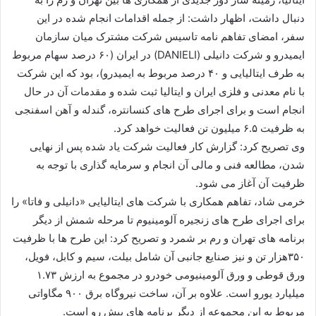
دنبال داشت، اظهار داشت: از جمله اقدامات انجام شده در این
سفر، امضای تفاهم نامه تاسیس شرکت مشترک میان سازمان
ایمیدرو و شرکت دانیلی (DANIELI) در ایران (۶۰ درصد سهام مربوط
به طرف ایتالیایی و ۴۰ درصد مربوط به ایمیدرو)، بود که این شرکت
با نام معدنی و فلزی ایران و ایتالیا ثبت شده و مقدمات آن در حال
انجام است و برای اجرای طرح های کنسانتره، گندله و آهن اسفنجی
به ظرفیت ۶.۵ میلیون تن فعالیت خواهد کرد.
وی تصریح کرد: گزارش کار فعالیت شرکت یاد شده پس از نهایی
شدن، مطالعه فنی و مالی آن انجام و سرمایه گذاری با توجه به
ظرفیت آن آغاز می شود.
خرمی شاد، تفاهم همکاری با شرکت های ایتالیایی «دانیلی و فاتا» را
برای اجرای طرح های زنجیره آلومینیوم تا مرحله شمش از دیگر
برنامه های تهران و رم بر شمرد و تصریح کرد: این طرح ها با ظرفیت
۳۵۰هزار تن و نیز صنایع جانبی آن شامل بیلت، سیم و کابل، فویل،
ورق قوطی و ورق آلومینیومی خودرو در مجموع به ارزش ۱.۷۳
میلیارد یورو است. علاوه بر آن، ساخت نیروگاه برق ۹۰۰ مگاواتی
مربوط به این مجموعه از دیگر برنامه های پیش رو است.