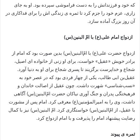
که خود و فرزندانش را به دست فراموشی سپرده بود. او به جاى
زارى، عزم خود را جزم کرد تا ثمره ی زندگی اش را براى فداکاری در
آن روز بزرگ آماده سازد.
ازدواج امام على(ع) با امّ البنین(س)
ازدواج حضرت على‏(ع) با امّ‌البنین(س) بدین صورت بود که امام از
برادر خویش «عقیل» خواست، براى او زنى از خانواده‏ اى اصیل،
شجاع و خداپرست برگزیند تا پسرى شجاع براى او به دنیا آورد.
عقیل‌بن ابى طالب، یکى از چهار فردى بود که در عصر خود به
«نسب‌شناسى» شهرت داشت. چون عقیل از اصالت خاندان و
فرهیختگى پدران و جنگ آورى نیاکان حضرت امّ‌البنین(س) آگاهى
داشت، وى را به امیرالمؤمنین(ع) معرفى کرد. امام پس از مشورت
با عقیل، از امّ‌البنین(س) خواستگارى کرد. امّ‏ البنین‏(س) نیز با کمال
رضایت پیشنهاد امام را پذیرفت و با امام ازدواج کرد.
ثمره ی پیوند