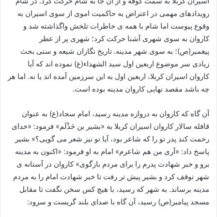
اسیران کربلا به سمت کوفه و از آن جا به شام حرکت کرد. در شام
رویدادهای مهمی در اعتراض به حاکمیت اموی از سوی اسیران به
وقوع پیوست اما شام با همه ی خاطرات تلخش واگذاشته شد و
کاروان به سوى شهرى آشنا حرکت کرد؛ شهرى پر از عطر
پیغمبر(ص)؛ به سوى شهر مدینه. تاریخ‏ نگاران شیعه و سنى بحث
زیادى سر موضوع اربعین اول سید الشهداء(ع) نموده‏ اند که آیا
کاروان اسیران کربلا، اربعین اول به این سرزمین آمده‏ اند یا نه. اما هر
چه باشد مقصد نهایى کاروان مدینه بوده است.
آن گاه که کاروان به دروازه مدینه رسید، امام سجاد(ع) به عنوان
قافله سالار کاروان اسیران کربلا به «بشیر بن حَذْلَم» فرمود: «خداى
رحمت کند پدر تو را که شاعر بود، آیا تو نیز شعر می گویى؟» بشیر
پاسخ داد: «آرى من هم شاعرم» امام به او فرمود: «اکنون به مدینه
برو و خبر شهادت پدرم را براى مردم بازگوی» کاروان در آستانه ی
شهر توقف کرد و بشیر پیش تر رفت تا خبر شهادت امام را به مردم
مدینه برساند. به شهر که رسید، با هیچ کس سخن نگفت تا مقابل
مسجد پیامبر(ص) رسید، آن گاه با صداى بلند گریست و سرود: