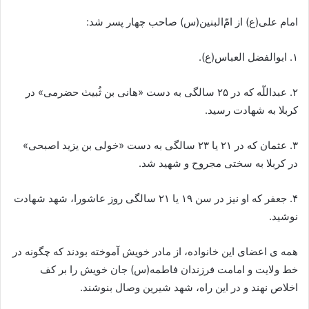
امام على‏(ع) از امّ‌البنین(س) صاحب چهار پسر شد:
۱. ابوالفضل العباس‏(ع).
۲. عبداللّه که در ۲۵ سالگى به دست «هانى بن ثُبیث حضرمى» در
کربلا به شهادت رسید.
۳. عثمان که در ۲۱ یا ۲۳ سالگى به دست «خولى بن یزید اصبحى»
در کربلا به سختى مجروح و شهید شد.
۴. جعفر که او نیز در سن ۱۹ یا ۲۱ سالگى روز عاشورا، شهد شهادت
نوشید.
همه ی اعضاى این خانواده، از مادر خویش آموخته بودند که چگونه در
خط ولایت و امامت فرزندان فاطمه(س) جان خویش را بر کف
اخلاص نهند و در این راه، شهد شیرین وصال بنوشند.