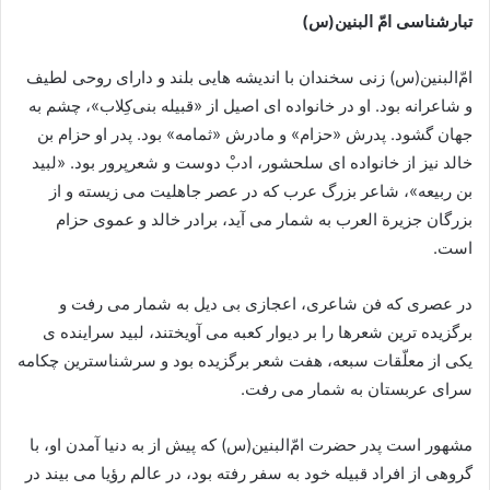
تبارشناسى امّ البنین‏(س)
امّ‌البنین‏(س) زنى سخن‏دان با اندیشه‏ هایی بلند و داراى روحى لطیف
و شاعرانه بود. او در خانواده‏ اى اصیل از «قبیله بنى‌کِلاب»، چشم به
جهان گشود. پدرش «حزام» و مادرش «ثمامه» بود. پدر او حزام بن
خالد نیز از خانواده‏ اى سلحشور، ادبْ دوست و شعرپرور بود. «لبید
بن ربیعه»، شاعر بزرگ عرب که در عصر جاهلیت می زیسته و از
بزرگان جزیرة العرب به شمار می آید، برادر خالد و عموى حزام
است.
در عصرى که فن شاعرى، اعجازى بی دیل به شمار می رفت و
برگزیده‏ ترین شعرها را بر دیوار کعبه می آویختند، لبید سراینده ی
یکى از معلّقات سبعه، هفت شعر برگزیده بود و سرشناس‏ترین چکامه‏
سراى عربستان به شمار می رفت.
مشهور است پدر حضرت امّ‌البنین‏(س) که پیش از به دنیا آمدن او، با
گروهى از افراد قبیله خود به سفر رفته بود، در عالم رؤیا می بیند در