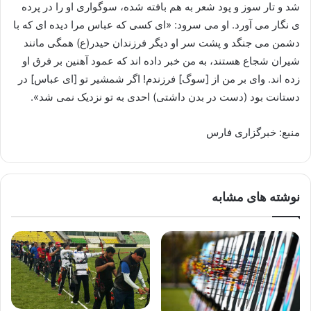
شد و تار سوز و پود شعر به هم بافته شده، سوگوارى او را در پرده
ی نگار می آورد. او می سرود: «اى کسى که عباس‏ مرا دیده‏ اى که با
دشمن می جنگد و پشت سر او دیگر فرزندان حیدر(ع) همگى مانند
شیران شجاع هستند، به من خبر داده‏ اند که عمود آهنین بر فرق او
زده‏ اند. واى بر من از [سوگ] فرزندم! اگر شمشیر تو [اى عباس‏] در
دستانت بود (دست در بدن داشتى) احدى به تو نزدیک نمی شد».
منبع: خبرگزاری فارس
نوشته های مشابه