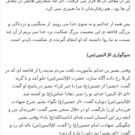
نیز در مقابل آن ها قرار می گرفت ـ اگر چه سفارش‏ هایش در مقابل
آن ها بود ـ هم رفتارشان با ما تغییرى نمی کرد.
پس همه از خدائیم و به سوى خدا می رویم. از سنگینى و دردناکى و
بزرگى فاجعه ی این مصیبت بزرگ شکایت نزد خدا می بریم از آن چه
نسبت به ما روا داشتند که او انتقام گیرنده ی شکست‏ ناپذیر است.
سوگوارى امّ البنین‏(س)
وقتى بشیر بن حذلم مأموریت یافت مردم مدینه را از فاجعه‏ اى که در
کربلا رخ داده آگاه سازد، حضرت امّ‌البنین(س) جلو آمد و با گریه
گفت: «بشیر! از حسین(ع) مرا با خبر کن!» بشیر در پاسخ او گفت:
«اى امّ‏ البنین! خداى تو را صبر دهاد! عباس‏(ع) تو کشته شد.
امّ‌البنین‏(س) دوباره گفت: «از حسین‏(ع) بگو!» بشیر شرح شهادت
فرزندان او را بازگفت. او در خلال سخن بشیر گفت: «فرزندان من و
آنچه زیر این آسمان است فداى اباعبدالله(ع) باد!» وقتى بشیر
چگونگى شهادت امام حسین‏(ع) را گفت، امّ‌البنین‏(س) ناله‏ اى زد و
گفت: «اى بشیر! بند دلم را پاره کردى».