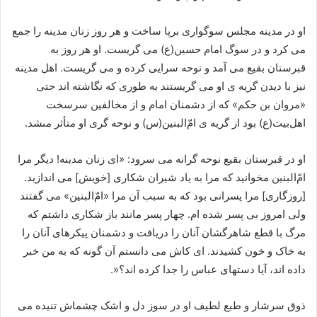
او در مدینه مجلس سوگوارى برپا ساخت و هر روز زنان مدینه را جمع
می کرد و در سوگ امام حسین(ع) می گریست. او هر روز به
قبرستان بقیع می آمد و نوحه سرایى کرده و می گریست. اهل مدینه
نیز با دیدن گریه ی او می گریستند به طورى که نگاشته‏ اند حتى
«مروان بن حکم» که از دشمنان امام و از مخالفین سرسخت
اهل‌بیت‏(ع) بود از گریه ی امّ‌البنین‏(س) و نوحه‏ گرى او متأثر مى‏شد.
او در قبرستان بقیع نوحه‏ گرانه می سرود: «اى زنان مدینه! دیگر مرا
امّ‌البنین مخوانید که مرا به یاد شیران شکارى [خویش] می اندازید.
[روزگارى] مرا پسرانى بود که به سبب آن مرا «امّ‌البنین»‏ می گفتند
ولى امروز بی پسر شده‏ ام. چهار پسر مانند باز شکارى داشتم که
مرگ با قطع شاه‏رگشان آنان را دریافت و دشمنان پیکرهاى آنان را
به خاک و خون کشیدند. اى کاش می دانستم آن گونه که به من خبر
داده‏ اند، آیا دست‏هاى عباس‏ را جدا کرده‏ اند؟«.
ذوق سرشار و طبع لطیف او در سوز دل و اشک چشم‏اش تنیده می