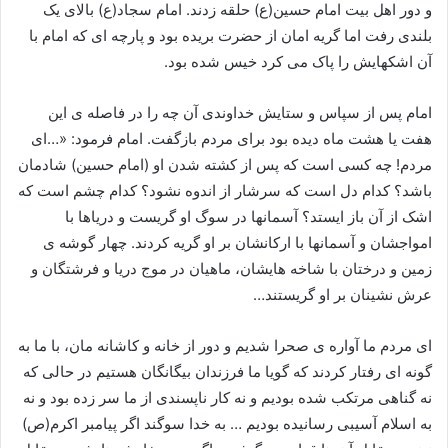
و دور اهل بیت امام حسین(ع) حلقه زدند. امام سجاد(ع) بالاى یک
بلندى رفت اما گریه امان از حضرت بریده بود و پارچه‏ اى که امام با
آن اشک‏هایش را پاک می کرد خیس شده بود.
امام پس از سپاس و ستایش خداوندى آن چه را در فاصله ی این
هفت یا هشت ماه دیده بود براى مردم بازگفت. امام فرمود: «…اى
مردم! چه کسى است که پس از کشته شدن او (امام حسین‏) شادمان
باشد؟ کدام دل است که سرشار از اندوه نشود؟ کدام چشم است که
اشک از آن باز ایستد؟ آسمان‏ها در سوگ او گریست و دریاها با
امواج‏شان و آسمان‏ها با ارکان‏شان بر او گریه کردند. چهار گوشه ی
زمین و درختان با شاخه‏ هایشان، ماهیان در موج دریا و فرشتگان و
عرش‏ نشینان بر او گریستند…
اى مردم ما آواره ی صحرا شدیم و دور از خانه و کاشانه‏ مان، با ما به
گونه‏ اى رفتار کردند که گویا ما فرزندان بیگانگان هستیم در حالى که
نه گناهى مرتکب شده بودیم و نه کار ناپسندى از ما سر زده بود و نه
به اسلام آسیبى رسانیده بودیم … به خدا سوگند اگر پیامبر اکرم‏(ص)