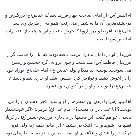
ام‌البنین(س) از امام، صاحب چهار فرزند شد که عباس(ع) بزرگ‏ترین و
درخشنده‌ترین آن ها به شمار می رفت. همو که از طریق وی نسل
علی(ع) تا آفریقا و مرز اروپا گسترش یافت و این ها همه از افتخارات
ام‌البنین(س) است.
فرزندان او در دامان مادرى تربیت یافته بودند که آنان را خدمت گزار
فرزندان فاطمه‏(س) میدانست و چون پروانه، گرد حسنین و زینبین
می سوخت. نوشته‏ اند هنگام تولد عباس(ع)، امام على‏(ع) نوزاد خود
را در آغوش کشید و نوازش کرد. سپس اشک او جارى شد و دستان
عباس(ع) را بوسید و او را در آغوش خود فشرد.
امّ‌البنین(س) با دیدن این منظره، از او پرسید: «چرا دستان او را می
بوسید؟ آیا عیبى در آن هست؟» امام على‏(ع) فرمود: «اگر خویشتن‏دار
باشى، خواهم گفت. این دست‏ها در پى یارى فرزندم حسین‏(ع) در کربلا
قطع می شوند و …» اشک در چشمان این مادر حلقه زد، ولى فرو
نچکید؛ زیرا عشق و علاقه ی او نسبت به این خانواده به اندازه‏ اى بود