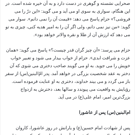
صحرایى نشسته و گوهرى در دست دارد و به آن خیره شده است. در
این هنگام، سوارى به سوى او می آید و می گوید: «این درّ را می
فروشى؟» حزام پاسخ می دهد: «قیمت آن را نمی دانم». سوار می
گوید: «من نیز نمی دانم، ولى اگر آن را به امیر هدیه کنى، چیزى به تو
می دهد که ارزش آن از طلا و نقره والاتر خواهد بود».
حزام می پرسد: «آن چیز گران قدر چیست؟» پاسخ می گوید: «همان
عزت و شرافت ابدى». حزام از خواب بیدار می شود و تعبیر خواب
خویش را می جوید. به او می گویند صاحب دخترى می شوى که آن
دختر به عقد شخصیت بزرگى در خواهد آمد. پدر امّ‌البنین(س) از سفر
باز می گردد و می بیند خداوند، دخترى به او عنایت فرموده است.
رؤیایش به واقعیت می پیوندد و سال‏ها بعد، دخترش به ازدواج
بزرگ‌ترین امیر، امام على(ع) در می آید.
ام‌البنین(س) پس از عاشورا
پس از شهادت امام حسین(ع) و یارانش در روز عاشورا، کاروان