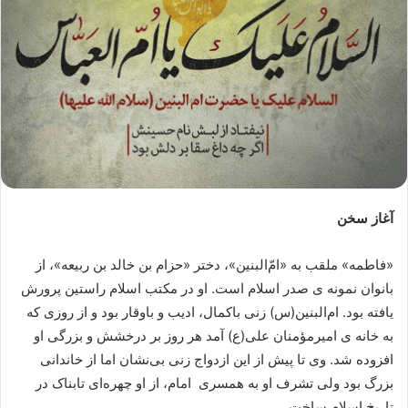
آغاز سخن
«فاطمه» ملقب به «امّ‌البنین»، دختر «حزام بن خالد بن ربیعه»، از
بانوان نمونه ی صدر اسلام است. او در مکتب اسلام راستین پرورش
یافته بود. ام‌البنین(س) زنى باکمال، ادیب و باوقار بود و از روزی که
به خانه ی امیرمؤمنان علی(ع) آمد هر روز بر درخشش و بزرگی او
افزوده شد. وی تا پیش از این ازدواج زنی بی‌نشان اما از خاندانی
بزرگ بود ولی تشرف او به همسری امام، از او چهره‌ای تابناک در
تاریخ اسلام ساخت.