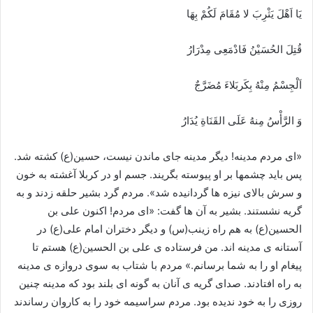
یَا اَهْلَ یَثْرِبَ لا مُقَامَ لَکُمْ بِهَا
قُتِلَ الحُسَیْنُ‏ فَادْمَعِى مِدْرَارُ
اَلْجِسْمُ مِنْهُ بِکَربَلاءَ مُضَرَّجٌ
وَ الرَّأْسُ مِنهُ عَلَى القَنَاةِ یُدَارُ
«اى مردم مدینه! دیگر مدینه جاى ماندن نیست، حسین‏(ع) کشته شد.
پس باید چشم‏ها بر او پیوسته بگریند. جسم او در کربلا آغشته به خون
و سرش بالاى نیزه‏ ها گردانیده شد». مردم گرد بشیر حلقه زدند و به
گریه نشستند. بشیر به آن ها گفت: «اى مردم! اکنون على بن
الحسین‏(ع) به هم راه زینب(س) و دیگر دختران امام على(ع) در
آستانه ی مدینه‏ اند. من فرستاده ی على بن الحسین‏(ع) هستم تا
پیغام او را به شما برسانم.» مردم با شتاب به سوى دروازه ی مدینه
به راه افتادند. صداى گریه ی آنان به گونه‏ اى بلند بود که مدینه چنین
روزى را به خود ندیده بود. مردم سراسیمه خود را به کاروان رساندند