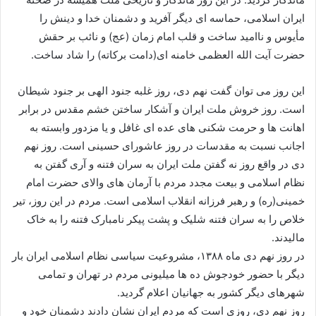
ایران اسلامی، حماسه ای دیگر آفرید و دشمنان خدا و دینش را
مأیوس و ناامید ساخت و قلب امام زمان (عج) و نائب بر حقش
حضرت آیت الله العظمی خامنه ای(دامت برکاته) را شاد ساخت.
این روز می توان گفت نهم دی، روز غلبه جنود الهی بر جنود شیطان
است. روز خروش ملت ایران و آشکار ساختن خشم مقدس در برابر
اهانت ها و حرمت شکنی های عده ای غافل و یا مزدور وابسته به
اجانب نسبت به مقدسات در روز عاشورای حسینی است. روز نهم
دی در واقع روز نه گفتن ملت ایران به سران فتنه و آری گفتن به
نظام اسلامی و بیعت مجدد مردم با آرمان های والای حضرت امام
خمینی(ره) و رهبر فرزانه انقلاب اسلامی است. مردم در این روز، تیر
خلاص را به سران فتنه شلیک و پشت پیکر نامبارک فتنه را به خاک
مالیدند.
در روز نهم دی ماه ۱۳۸۸، مشروعیت سیاسی نظام اسلامی ایران بار
دیگر با حضور خودجوش ده ها میلیونی مردم در تهران و تمامی
شهرهای دیگر کشور به جهانیان اعلام گردید.
روز نهم دی، روزی است که مردم ایران نشان دادند دشمنان خود و