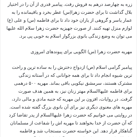
زره به چهارصد درهم به فروش رفت. پیامبر قدری از آن را در اختیار
بلال گذاشت تا برای حضرت زهرا(س) عطر بخرد و باقیمانده را به
عمار یاسر و گروهی از یاران خود داد تا برای فاطمه (س) و علی (ع)
لوازم منزل تهیه کنند. از صورت جهیزیه حضرت زهرا سلام الله علیها
می توان به وضع زندگی بانوی بزرگوار اسلام به خوبی پی برد.
مهریه حضرت زهرا (س) الگویی برای پیوندهای امروزی
پیامبر گرامی اسلام (ص) ازدواج دخترش را به ساده ترین و راحت
ترین شیوه انجام داد تا برای همه جوانانی که در آستانه زندگی
مشترک هستند، سرمشق نیکویی باقی بماند. مهریه ۵۰۰ درهمی
برای فاطمه علیهاالسلام مهتر زنان نیز، به همین هدف صورت
گرفت. در روایات، افزون بر این مهریه که جنبه مادی و مالی دارد،
مهریه های معنوی دیگری نیز برای آن بانوی بزرگ گفته شده است.
در روایتی می خوانیم که حضرت زهرا علیهاالسلام از پدر تقاضا کرد
که آن حضرت از خدا بخواهند تا مهریه اش را شفاعت از مسلمانان
گناهکار قرار دهد. این خواسته حضرت مستجاب شد و فاطمه