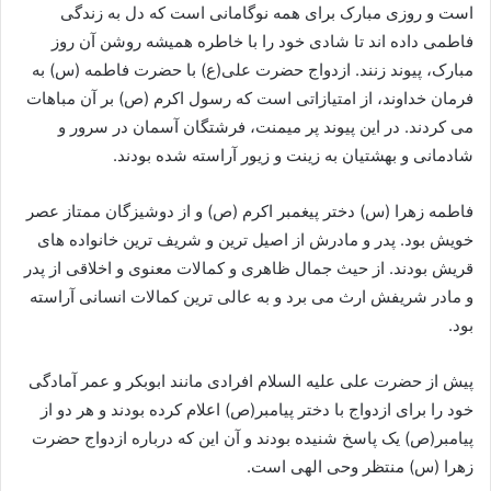
است و روزی مبارک برای همه نوگامانی است که دل به زندگی
فاطمی داده ‏اند تا شادی خود را با خاطره همیشه روشن آن روز
مبارک، پیوند زنند. ازدواج حضرت علی(ع) با حضرت فاطمه (س) به
فرمان خداوند، از امتیازاتی است که رسول اکرم (ص) بر آن مباهات
می کردند. در این پیوند پر میمنت، فرشتگان آسمان در سرور و
شادمانی و بهشتیان به زینت و زیور آراسته شده بودند.
فاطمه زهرا (س) دختر پیغمبر اکرم (ص) و از دوشیزگان ممتاز عصر
خویش بود. پدر و مادرش از اصیل ترین و شریف ترین خانواده های
قریش بودند. از حیث جمال ظاهری و کمالات معنوی و اخلاقی از پدر
و مادر شریفش ارث می برد و به عالی ترین کمالات انسانی آراسته
بود.
پیش از حضرت علی علیه السلام افرادی مانند ابوبکر و عمر آمادگی
خود را برای ازدواج با دختر پیامبر(ص) اعلام کرده بودند و هر دو از
پیامبر(ص) یک پاسخ شنیده بودند و آن این که درباره ازدواج حضرت
زهرا (س) منتظر وحی الهی است.