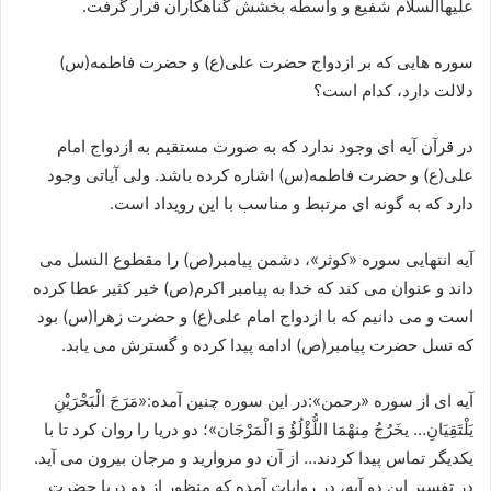
علیهاالسلام شفیع و واسطه بخشش گناهکاران قرار گرفت.
سوره هایی که بر ازدواج حضرت علی(ع) و حضرت فاطمه(س)
دلالت دارد، کدام است؟
در قرآن آیه ای وجود ندارد که به صورت مستقیم به ازدواج امام
علی(ع) و حضرت فاطمه(س) اشاره کرده باشد. ولی آیاتی وجود
دارد که به گونه ای مرتبط و مناسب با این رویداد است.
آیه انتهایی سوره «کوثر»، دشمن پیامبر(ص) را مقطوع النسل می
داند و عنوان می کند که خدا به پیامبر اکرم(ص) خیر کثیر عطا کرده
است و می دانیم که با ازدواج امام علی(ع) و حضرت زهرا(س) بود
که نسل حضرت پیامبر(ص) ادامه پیدا کرده و گسترش می یابد.
آیه ای از سوره «رحمن»:در این سوره چنین آمده:«مَرَجَ الْبَحْرَیْنِ
یَلْتَقِیَانِ… یخَرُجُ مِنهْمَا اللُّؤْلُؤُ وَ الْمَرْجَان»؛ دو دریا را روان کرد تا با
یکدیگر تماس پیدا کردند… از آن دو مروارید و مرجان بیرون می آید.
در تفسیر این دو آیه، در روایات آمده که منظور از دو دریا حضرت