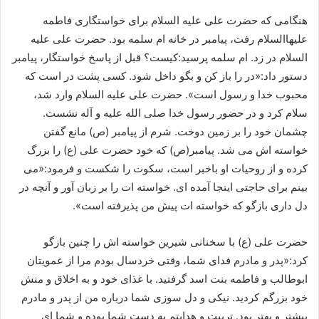
هنگامی که حضرت علی علیه السلام برای خواستگاری فاطمه
علیهاالسلام رفت، پیامبر در خانه ام سلمه بود. حضرت علی علیه
السلام در زد. ام سلمه پرسید:کیست؟ قبل از پاسخ خواستگار، پیامبر
دستور داد:«در را باز کن و بگو داخل شود. کسی پشت در است که
محبوب خدا و رسول است». حضرت علی علیه السلام وارد شد،
سلام کرد و در حضور رسول خدا صلی الله علیه و آله نشست.
چشمان خود را بر زمین دوخت. شرم از پیامبر (ص) مانع گفتن
خواسته اش می شد. پیامبر(ص) که خود حضرت علی (ع) را بزرگ
کرده و از روحیات او باخبر است، سکوت را شکست و فرمود:«می
بینم برای حاجتی اینجا آمده ای. خواسته ات را بر زبان آور و آنچه در
دل داری بازگو که خواسته ات پیش من پذیرفته است».
حضرت علی (ع) با سخنانی شیرین خواسته اش را چنین بازگو
کرد:«پدر و مادرم فدای شما، وقتی خردسال بودم مرا از عمویتان
ابوطالب و فاطمه بنت اسد گرفتید. با غذای خود و به اخلاق و منش
خود بزرگم کردید. نیکی و دل سوزی شما درباره من از پدر و مادرم
بیشتر و بهتر بود. تربیت و هدایتم به دست شما بوده و شما ای