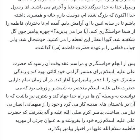
رسول خدا به خدا سوگند ذخیره دنیا و آخرتم می باشید. ای رسول
خدا! اکنون که بزرگ شده ام، دوست دارم خانه و همسری داشته
باشم تا در سایه انس با او، آرامش یابم. آمده ام تا دخترتان فاطمه را
از شما خواستگاری کنم. آیا مرا می پذیرید؟» چهره پیامبر چون گل
شکفته شد. گویا انتظار این لحظه را می کشید. خوشحال شد، ولی
جواب قطعی را برعهده حضرت فاطمه (س) گذاشت.
پس از انجام خواستگاری و مراسم عقد وقت آن رسید که حضرت
علی علیه السلام برای همسر گرامی خود اثاثی تهیه کند و زندگی
مشترک خود را با دختر پیامبر(ص) آغاز کند. در آن زمان تمام دارایی
حضرت علی علیه السلام منحصر به شمشیر و زرهی بود که می
توانست به وسیله آن ها در راه خدا جهاد کند و شتری نیز داشت که با
آن در باغستان های مدینه کار می کرد و خود را از میهمانی انصار بی
نیاز می ساخت. پیامبر اکرم صلی الله علیه و آله پذیرفت که حضرت
علی علیه السلام زره خود را بفروشد و به عنوان جزئی از مهریه
فاطمه سلام الله علیها در اختیار پیامبر بگذارد.