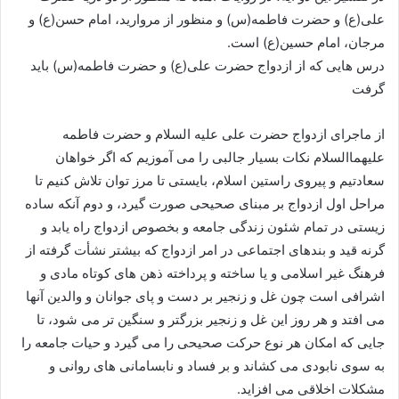
علی(ع) و حضرت فاطمه(س) و منظور از مروارید، امام حسن(ع) و
مرجان، امام حسین(ع) است.
درس هایی که از ازدواج حضرت علی(ع) و حضرت فاطمه(س) باید
گرفت
از ماجرای ازدواج حضرت علی علیه السلام و حضرت فاطمه
علیهماالسلام نکات بسیار جالبی را می آموزیم که اگر خواهان
سعادتیم و پیروی راستین اسلام، بایستی تا مرز توان تلاش کنیم تا
مراحل اول ازدواج بر مبنای صحیحی صورت گیرد، و دوم آنکه ساده
زیستی در تمام شئون زندگی جامعه و بخصوص ازدواج راه یابد و
گرنه قید و بندهای اجتماعی در امر ازدواج که بیشتر نشأت گرفته از
فرهنگ غیر اسلامی و یا ساخته و پرداخته ذهن های کوتاه مادی و
اشرافی است چون غل و زنجیر بر دست و پای جوانان و والدین آنها
می افتد و هر روز این غل و زنجیر بزرگتر و سنگین تر می شود، تا
جایی که امکان هر نوع حرکت صحیحی را می گیرد و حیات جامعه را
به سوی نابودی می کشاند و بر فساد و نابسامانی های روانی و
مشکلات اخلاقی می افزاید.