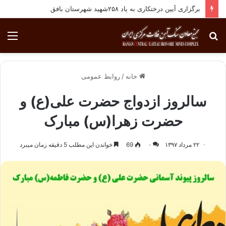
برگزاری آیین درختکاری به یاد ۲۵۸شهید شهرستان بافق
جستجو
منو
برای
خانه
/
روابط عمومی
سالروز ازدواج حضرت علی(ع) و
حضرت زهرا(س) مبارک
۲۲ مرداد ۱۳۹۷
۰
69
خواندن این مطلب 5 دقیقه زمان میبرد