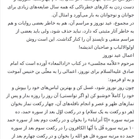
دست زدن به کارهاى خطرناکى که همه سال ضایعه‌هاى زیادى براى
جوانان و نوجوانان به بار مى‌آورد و امثال آن.
در مجموع، عید نوروز و مراسم آن، هم به خاطر بعضى روایات و هم
به خاطر آثار مثبتى که دارد، نباید حذف شود، ولى باید بعضى از
مراسم منفى و ناپسندِ آن را کنار گذاشت. این است روش
اولوالالباب و صاحبان اندیشه!
اعمال عید نوروز
مرحوم «علاّمه مجلسى» در کتاب «زادالمعاد» آورده است که امام
صادق علیه‌السلام براى نوروز، اعمالى را به معلّى بن خنیس آموخت
و به او فرمود:
چون روز نوروز شود، غسل کن و بهترین لباس‌هاى خود را بپوش و
خود را کاملاً خوشبو کن (و اگر توانستى) آن روز را روزه بدار و پس از
نمازهاى ظهر و عصر و انجام نافله‌هاى آن، چهار رکعت نماز بخوان
(هر دو رکعت به یک سلام) و در رکعت اوّل بعد از سوره حمد، ده
مرتبه سوره «إنّا أنزلناه» را بخوان و در رکعت دوم بعد از سوره حمد
۱۰ مرتبه سوره قُل یا أیّها الکافرون را در رکعت سوم بعد از سوره
حمد ده مرتبه سوره قل هو الله را بخوان و در رکعت چهارم بعد از