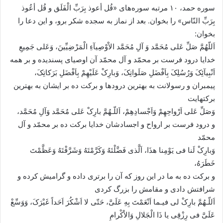
سوره حمد، ۱۰ مرتبه سوره‌هاى «قُل أعوذ بِرَبِّ الْفَلَق و قُل أعُوذ
بِرَبِّ النّاس» را بخوان. بعد از نماز به سجده شکر برو، و این دعا را
بخوان:
اَللّهُمَّ صَلِّ عَلى مُحَمَّد وَ آلِ مُحَمَّد الاْوْصِیآءِ الْمَرْضِیِّینَ، وَعَلى جَمِیعِ
خدایا درود فرست بر محمّد و آل محمّد آن اوصیاى پسندیده و بر همه
اَنْبِیآئِکَ وَرُسُلِکَ بِاَفْضَلِ صَلَواتِکَ، وَبارِکْ عَلَیْهِمْ بِاَفْضَلِ بَرَکاتِکَ،
پیمبران و رسولانت به بهترین درودها و برکت ده بر ایشان به بهترین
برکتهایت
وَصَلِّ عَلى اَرْواحِهِمْ وَاَجْسادِهِمْ، اَللّـهُمَّ بارِکْ عَلى مُحَمَّد وَآلِ مُحَمَّد،
و درود فرست بر ارواح و اجسادشان خدایا برکت ده بر محمّد و آل
محمّد
وَبارِکْ لَنا فى یَوْمِنا هذَا، اَلَّذى فَضَّلْتَهُ وَکَرَّمْتَهُ وَشَرَّفْتَهُ وَعَظَّمْتَ
خَطَرَهُ،
و برکت ده به ما در این روز که آن را برترى داده و گرامیش کرده و
شرافتش دادى و مقامش را بزرگ کردى
اَللّـهُمَّ بارِکْ لى فیـما اَنْعَمْتَ بِهِ عَلَىَّ، حَتّى لا اَشْکُرَ اَحَداً غَیْرَکَ، وَوَسِّعْ
عَلَىَّ فى رِزْقِى یا ذَا الْجَلالِ وَالاْکْرامِ