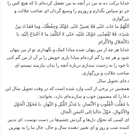
خدایا برکت ده به من در آنچه به من تفضل کرده‌اى تا که هیچ کس را
جز تو سپاس نگذارم و روزیم را وسیع گردان اى صاحب جلالت و
بزرگوارى
اَللّهُمَّ ما غابَ عَنّى فَلا یَغیبَنَّ عَنّى عَوْنُکَ وَحِفْظُکَ، وَما فَقَدْتُ مِنْ
شَىْء، فَلا تُفْقِدْنِى عَوْنَکَ عَلَیْهِ، حَتّى لا اَتَکَلَّفَ ما لا اَحْتاجُ اِلَیْهِ، یا
ذَاالْجَلالِ وَالاْکْرامِ.
خدایا هر چه از من پنهان شده مبادا کمک و نگهدارى تو از من پنهان
شود و هر چه را گم کرده‌ام مبادا یارى خویش را بر آن از من گم کنى
تا خود را به زحمت نیندازم درباره آنچه را بدان نیازمند نیستم اى
صاحب جلالت و بزرگوارى.
دعای تحویل سال
همچنین در برخى از کتب وارد شده است که در وقت تحویل سال این
دعا را که مضمون خوب و سازنده‌اى دارد، بخوانند:
یا مُقَلِّبَ الْقُلُوبِ وَ الاْبْصارِ، یا مُدَبِّرَ اللَّیْلِ وَ النَّهارِ، یا مُحَوِّلَ الْحَوْلِ
وَالاْحْوالِ، حَوِّلْ حالَنا إلى اَحْسَنِ الْحالِ.
اى کسى که تحوّل دل‌ها و گردش چشم‌ها در دست توست. اى تدبیر
کننده شب و روز و اى تغییر دهنده سال و حال، حال ما را به بهترین