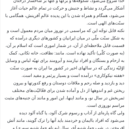
خدا شروع مى‌شود، شکوفه‌ها و برگها و گلها بر شاخسار درختان
آشکار مى‌گردد و نشاط و جنبش و حرکت در تمام عالم حیات آغاز
مى‌شود، همگام و همراه شدن با این پدیده عالمِ آفرینش، همگامى با
سنّت‌هاى الهى است.
نکته قابل توجّه این که مراسمى در نوروز میان مردم معمول است و
به شکل سنّت ملّى در میان ایرانیان و کشورهاى دیگرى درآمده که
قسمت قابل ملاحظه‌اى از آن، در شمار امورى است که اسلام بر آن،
(به صورت کلّى) تأکید نهاده است. مانند: نظافت، خانه تکانى، کمک
به ارحام و بستگان و افراد نیازمند و آبرومند براى تهیّه لباس و وسایل
اوّلیّه زندگى که در سالهاى اخیر در کشور ما ایران به صورت سنّت
«هفته نیکوکارى» درآمده است و بسیار پرثمر و مفید است.
دید و بازدید و صله رحم و ملاقات دوستان و رفع کدورتها و بیرون
ریختن غم و اندوهها از دل و آماده شدن براى فعّالیّت‌هاى مختلف
ثمربخش در سال نو، و مانند اینها، این امور و مانند آن جنبه‌هاى مثبت
مراسم نوروزى است.
ولى گاه پاره‌اى از آداب و رسوم شرک آلود، یا گناه آلود دیده
مى‌شود که افراد باایمان و خردمند باید آنها را ترک گویند، مانند آتش
افروختن در شب چهارشنبه آخر سال (به نام چهارشنبه سورى) و