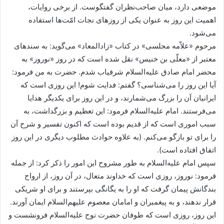
موضعى دارد، میان صاحب‌نظران گفتگوست. از برخى روایات،
اهمیت این روز به عنوان یکى از روزهاى نجات امّت‌ها استفاده
مى‌شود.
مرحوم «علاّمه مجلسى» در کتاب «زادالمعاد» مى‌گوید: به سندهاى
معتبر از «معلّى بن خنیس» نقل شده است که در روز «نوروز» به
محضر امام صادق علیه‌السلام شرفیاب شدم. حضرت به من فرمود:
آیا این روز را مى‌شناسى؟ گفتم: فدایت شوم! این روزى است که
ایرانیان آن را بزرگ مى‌شمارند، و در این روز براى یکدیگر هدایا
مى‌فرستند. امام علیه‌السلام فرمود: این تعظیم و بزرگداشت، به
سبب امورى است که از قدیم بوده است که اکنون تفسیر و شرح آن
را براى تو بازگو مى‌کنم. (به علاوه حوادث مطلوب دیگرى در این روز
اتفاق افتاده است).
سپس امام علیه‌السلام به طور مشروح این امور را ذکر کرد: از جمله
فرمود: نوروز، روزى است که خداوند متعال، در آن روز، از ارواح
بندگانش پیمان گرفت که او را به یگانگى بپرستند و براى او شریکى
قرار ندهند، و به پیغمبران و امامان معصوم علیهم‌السلام ایمان آورند.
این روز، روزى است که طوفان حضرت نوح علیه‌السلام فرونشست و