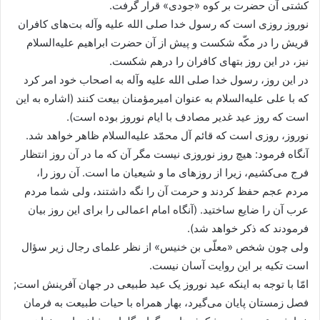
کشتى آن حضرت بر کوه «جودى» قرار گرفت.
نوروز روزى است که رسول خدا صلى الله علیه وآله بت‌هاى کافران
قریش را در مکّه شکست و پیش از آن حضرت ابراهیم علیه‌السلام
نیز، در این روز بتهاى کافران را درهم شکست.
در این روز، رسول خدا صلى الله علیه وآله به اصحاب خود امر کرد
که با على علیه‌السلام به عنوان امیرمؤمنان بیعت کنند (اشاره به این
است که روز عید غدیر مصادف با ایام نوروز بوده است).
نوروز، روزى است که قائم آل محمّد علیه‌السلام ظاهر خواهد شد.
آنگاه فرمود: هیچ روز نوروزى نیست مگر آن که ما در آن روز انتظار
فرج مى‌کشیم، زیرا از روزهاى ما و شیعیان ما است. آن روز را،
مردم عجم حفظ کردند و حرمت آن را نگه داشتند، ولى شما مردم
عرب آن را ضایع ساختید. (آنگاه امام اعمالى را براى این روز بیان
فرمودند که ذکر خواهد شد).
ولى چون شخص «معلّى بن خنیس» از نظر علماى رجال زیر سؤال
است تکیه بر این روایت آسان نیست.
امّا با توجه به اینکه عید نوروز یک عید طبیعى در جهان آفرینش است;
فصل زمستان پایان مى‌گیرد، بهار همراه با حیات طبیعت به فرمان