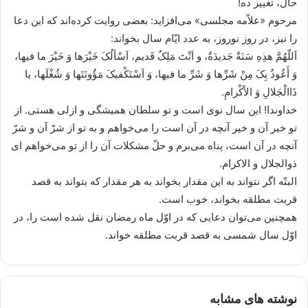
حال، تغییر ده!
مرحوم «علاّمه مجلسى» مى‌افزاید: بعضى روایت کرده‌اند که این دعا
را نیز، در روز نوروز، به عدد ایّام سال بخواند:
اَللّهُمَّ هذِهِ سَنَةٌ جَدیدَةٌ، و اَنْتَ مَلِکُ قَدیم، اَسْألُکَ خَیْرَها وَ خَیْرَ ما فیها،
وَ أَعُوذُ بِکَ مِنْ شَرِّها وَ شَرِّ ما فیها، وَ اَسْتَکْفیکَ مَؤُونَتَها وَ شُغْلَها، یا
ذَاالْجَلالِ وَ الاْکْرامِ.
خداوندا! این سال نوى است و تو سلطان همیشگی و ازلی هستی. از
تو خیر آن و خیر آنچه در آن است را مى‌خواهم و به تو از شرّ آن و شرّ
آنچه در آن است، پناه مى‌برم و حلّ مشکلات آن را از تو مى‌خواهم اى
ذوالجلال و الاکرام.
البتّه اگر نتواند به این مقدار بخواند به هر مقدار که بتواند به قصد
قربت مطلقه بخواند، خوب است.
همچنین مى‌توان دعایى که در اوّل ماه رمضان نقل شده است را، در
اوّل سال شمسى به قصد قربت مطلقه خواند.
نوشته های مشابه