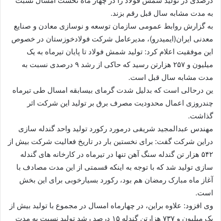
درصدی در تولید شمش فولاد را در چهار ماه نخست امسال نسبت
به مدت مشابه سال قبل رقم بزند.
به گزارش روابط عمومی سازمان توسعه و نوسازی معادن و صنایع
معدنی ایران(ایمیدرو)، مدیرعامل شرکت فولادخوزستان در خصوص
این موفقیت اعلام کرد: تولید شمش فولاد تا پایان تیرماه به یک
میلیون و ۲۵۷ هزارتن رسید که حاکی از رشد ۹ درصدی نسبت به
مدت مشابه سال قبل است.
ین درحالی است که بدلیل شدت گرمای بیسابقه امسال طی تیرماه
چندروزی اعمال محدودیت مصرف برق بر تولید این شرکت اثر
گذاشت.
مهندس عبدالمجید شریفی درمورد رکورد تولید واحد گندله سازی
دراین شرکت گفت: برای نخستین بار در تاریخ فعالیت شرکت بیش از
۵۴۲ هزار تن گندله سنگ آهن تنها در تیرماه در کارخانه های گندله
سازی تولید شد که با توجه به اینکه قسمتی از این مدت مصادف با
آغاز ماه مبارک رمضان هم بود، رکورد بسیارخوبی برای این بخش
است.
وی افزود: علاوه براین، در چهارماه امسال در مجموع با تولید بیش از
یک میلیون و ۷۳۷ هزارتن گندله ۱۵ درصد رشد تولید نسبت به مدت