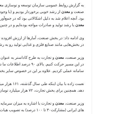
به گزارش روابط عمومی سازمان توسعه و نوسازی معاد
صنعت و
معدن
از رشد خوبی برخوردار بودیم و (با وجود رشد ۱۱درصدی در سه ماه سوم سال
بود. آنچه اعلام شد به دلیل اشکالاتی بود که در جمع
معدن
با رشد تولید و صادرات مواجه بوده‌ایم و در چن
در بخش‌هایی مانند صنایع فلزی و غذایی تولید رو به رشد 
وزیر صنعت،
معدن
و تجارت به طرح کاداستر به عنوان 
در این مسیر حرکت کنیم. ب
سامانه عملی کردیم. علاوه بر این در خصوص سایر بخش‌
نعمت زاده با بیان اینکه طی سال گذشته، ۱۶۱ هزار میلیارد تومان تسهیلات به بخش صنعت و
دهد. همچنین برای بخش تجارت، ۷۲ هزار میلیارد تومان پرداخت شد که حاکی از رشد ۲۶ درصدی میزان تسهیلات به این بخش طی سال گذشته است.
وزیر صنعت،
معدن
های ایرانی (مشارکت۳۰ تا ۱۰۰ درصد) به تصویب هیات عالی سرمایه گذاری خارجی در وزارت امور اقتصادی و دارایی رسید.