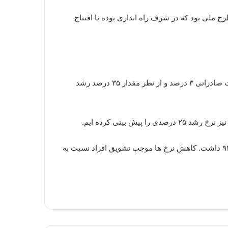
ده تصریح کرد: در طول دولت یازدهم، حدود ۵ هزار طرح نیمه تمام در سراسر کشور راه اندازی شد که از این میان، ۳۱ طرح ملی بود که در شرف راه اندازی بوده یا افتتاح
و تجارت با بیان این که طی سال گذشته، ۴۴ میلیارد دلار صادرات غیر نفتی داشتیم، گفت: در ارزش محصولات صادراتی ۳ درصد و از نظر مقدار ۳۵ درصد رشد
نعمت زاده خاطرنشان کرد: پوشش بیمه صادراتی صندوق ضمانت صادرات در سال ۹۵، ۴۰۰ درصد رشد عملکرد نسبت به سال ۹۴ داشت. کاهش نرخ ها موجب تشویق افراد نسبت به