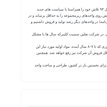
در این مراسم مدیرعامل شرکت تهیه و تولید مواد معدنی ایران نیز با بیان اینکه این شرکت به عنوان بازوی اجرایی ایمیدرو، از سال ۹۳ تلاش خود را همراستا با سیاست های جدید
 روی واحدهای زیرمجموعه را به حداقل برساند و در
د. طی سال گذشته به رغم شرایط سخت نقدینگی، به جز ۲ واحد کک سازی ( با عملکرد ۹۸ درصدی برنامه) در واحدهای دیگر رشد تولید و فروش داشتیم و
 میزان تولید به ثبت رسید و ۷۵۰۰ تن محصول صادر شد. همچنین، در شرکت نفلین سینیت کلیبرکه سال ها با مشکل
جعفری با اشاره به رفع موضوع زیست محیطی مجتمع طلای موته، تصریح کرد: با اکتشافات جدید، ذخایر تازه ای کشف شد به طوری که تا ۷-۸ سال آینده، مواد اولیه مورد نیاز این
کل فروش آن شرکت نیز رفع خواهد شد. همچنین
ن برای نخستین بار در کشور، طراحی و ساخت واحد