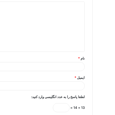
د
ی
د
گ
ا
ه
*
نام
*
ایمیل
*
لطفا پاسخ را به عدد انگلیسی وارد کنید:
13 + 14 =