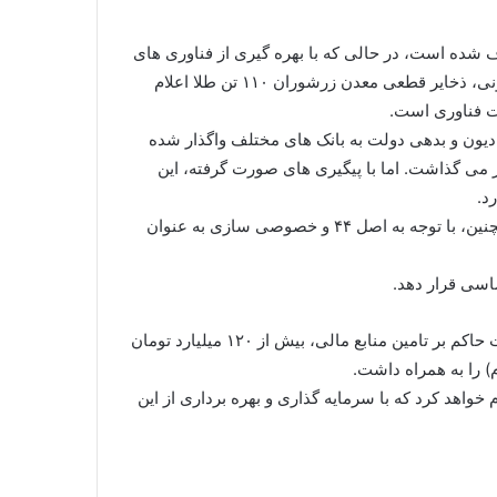
۶۴۰ هزار کیلومتر مربع مساحت کشور، تنها ۱۰۰ هزار کیلومتر مربع به عمق متوسط ۳۰۰ متر اکتشاف شده است، در حالی که با بهره گیری از فناوری های
نوین، در همین میزان اکتشاف صورت گرفته، امکان دستیابی به ذخایر بیشتر وجود خواهد داشت. به عنوان مثال، با روش های کنونی، ذخایر قطعی معدن زرشوران ۱۱۰ تن طلا اعلام
دهم به عنوان رد دیون و بدهی دولت به بانک های مختلف واگذار شده
ر می گذاشت. اما با پیگیری های صورت گرفته، این
د.
وی ادامه داد: شرکت تهیه و تولید برای دستیابی به جایگاه واقعی خود در حوزه معدن، باید چابک تر، فعال تر و پویاتر عمل کند. همچنین، با توجه به اصل ۴۴ و خصوصی سازی به عنوان
اسی قرار دهد.
رئیس هیات عامل ایمیدرو با اشاره به اهمیت موضوع اکتشاف خاطرنشان کرد: این سازمان در سال گذشته با وجود شرایط سخت حاکم بر تامین منابع مالی، بیش از ۱۲۰ میلیارد تومان
واهد کرد که با سرمایه گذاری و بهره برداری از این