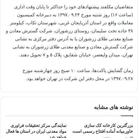
متقاضیان مکلفند پیشنهادهای خود را حداکثر تا پایان وقت اداری
(ساعت ۱۶) روز شنبه مورخ ۱۳۹۷.۰۹.۲۴ به دبیرخانه کمیسیون
معاملات واقع در استان آذربایجان غربی، شهرستان تکاب، کیلومتر
۳۸ جاده تخت سلیمان، روستای زرشوران، شرکت گسترش معادن و
صنایع معدنی طلای زرشوران یا به آدرس دفتر مرکزی به نشانی
شرکت گسترش معادن و صنایع معدنی طلای زرشوران به نشانی
تهران، میدان ولیعصر، خیابان شقایق، پلاک ۵ و ۷ تحویل دهند.
زمان گشایش پاکت‌ها، ساعت ۱۰ صبح روز چهارشنبه مورخ
۱۳۹۷.۰۹.۲۸ در محل دفتر این شرکت در تهران خواهد بود.
نوشته های مشابه
بزرگترین کارخانه کک سازی
نمایندگی مرکز تحقیقات فراوری
خاورمیانه آماده افتتاح رسمی است
مواد معدنی ایران در استان ها فعال
خواهد شد