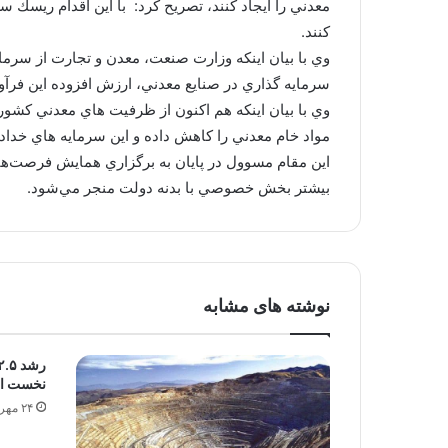
معدني را ايجاد كنند، تصريح كرد: با اين اقدام ريسك 
كنند.
وي با بيان اينكه وزارت صنعت، معدن و تجارت از سرم
سرمايه گذاري در صنايع معدني، ارزش افزوده اين فرآو
وي با بيان اينكه هم اكنون از ظرفيت هاي معدني كشور ب
مواد خام معدني را كاهش داده و اين سرمايه هاي خداداد
اين مقام مسوول در پايان به برگزاري همايش فرصت‌‌ها
بيشتر بخش خصوصي با بدنه دولت منجر مي‌شود.
نوشته های مشابه
نخست ا
۲۴ مهر ۱۳۹۱