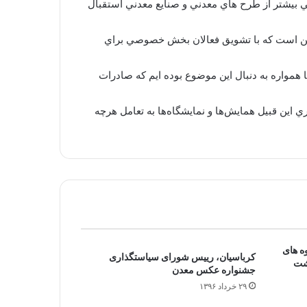
گي بيشتر از طرح هاي معدني و صنايع معدني استقبال
 اين است كه با تشويق فعالان بخش خصوصي براي
ا همواره به دنبال اين موضوع بوده ايم كه صادرات
اين قبيل همايش‌ها و نمايشگاه‌ها به تعامل هرچه
ه های
کرباسیان، رییس شورای سیاستگذاری
شت
جشنواره عکس معدن
۲۹ خرداد ۱۳۹۶