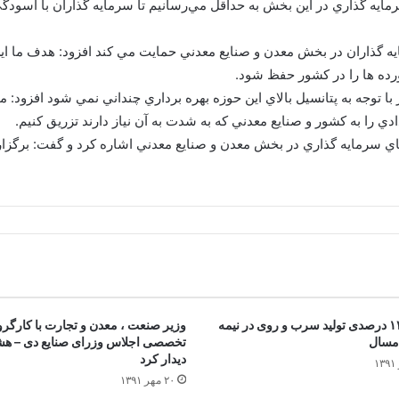
سرمايه گذاري در اين بخش به حداقل مي‌رسانيم تا سرمايه گذاران با آسود
ايه گذاران در بخش معدن و صنايع معدني حمايت مي كند افزود: هدف ما
رده ها را در كشور حفظ شود.
ا توجه به پتانسيل بالاي اين حوزه بهره برداري چنداني نمي شود افزود: م
ي را به كشور و صنايع معدني كه به شدت به آن نياز دارند تزريق كنيم.
ي سرمايه گذاري در بخش معدن و صنايع معدني اشاره كرد و گفت: برگزاري 
رشد ۱۲.۵ درصدی تولید سرب و روی در نیمه
وزیر صنعت ، معدن و تجارت با کارگرو
مسال
تخصصی اجلاس وزرای صنایع دی – ه
دیدار کرد
۲۰ مهر ۱۳۹۱