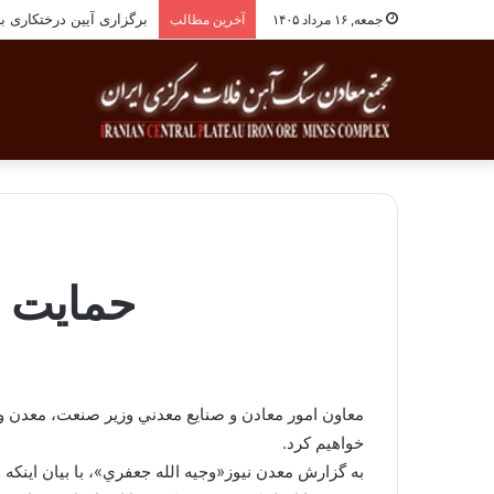
برگزاری آیین درختکاری به یاد ۲۵۸شهید شهرس
جمعه, ۱۶ مرداد ۱۴۰۵
آخرین مطالب
حمایت ا
معاون امور معادن و صنايع معدني وزير صنعت، معدن و
خواهيم كرد.
به گزارش معدن نيوز«وجيه الله جعفري»، با بيان اين