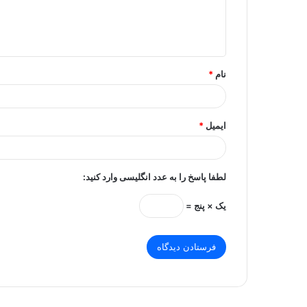
ا
ه
*
نام
*
ایمیل
*
لطفا پاسخ را به عدد انگلیسی وارد کنید:
یک × پنج =