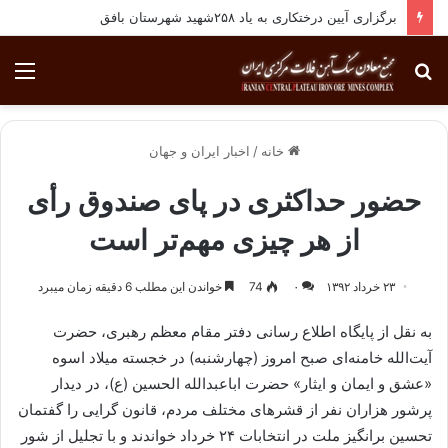
برگزاری آیین درختکاری به یاد ۲۵۸شهید شهرستان بافق
جستجو
منو
برای
خانه
/
اخبار ایران و جهان
حضور حداکثری در پای صندوق‌ رأی
از هر چیزی مهم‌تر است
۲۳ خرداد ۱۳۹۲
۰
74
خواندن این مطلب 6 دقیقه زمان میبرد
به نقل از پایگاه اطلاع رسانی دفتر مقام معظم رهبری، حضرت
آیت‌الله خامنه‌ای صبح امروز (چهارشنبه) در خجسته میلاد اسوه
«عشق و ایمان و ایثار» حضرت اباعبدالله الحسین (ع)، در دیدار
پرشور هزاران نفر از قشرهای مختلف مردم، قانون گرایی را گفتمان
تحسین برانگیز ملت در انتخابات ۲۴ خرداد خواندند و با تجلیل از شور