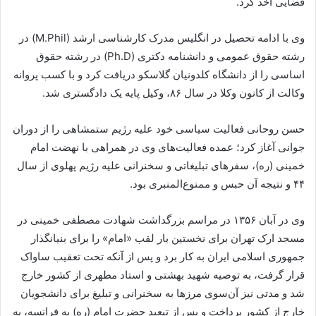
قضایی اخذ کرد.
وی با ادامه تحصیل در انگلیس مدرک کارشناسی ارشد (M.Phil) در
رشته حقوق عمومی و دانشنامه دکتری (Ph.D) در رشته حقوق
اساسی را از دانشگاه کلدونیان گلاسکو دریافت کرد و با کسب پروانه
وکالت از کانون وکلا در سال ۸۶، وکیل پایه یک دادگستری شد.
حسن روحانی فعالیت سیاسی خود علیه رژیم ستمشاهی را از دوران
جوانی آغاز کرد؛ عمده فعالیت‌های وی در همراهی با نهضت امام
خمینی (ره)، سفرهای تبلیغاتی و سخنرانی علیه رژیم پهلوی از سال
۴۴ و نتیجه آن حبس و ممنوع‌المنبری بود.
وی در آبان ۱۳۵۶ در مراسم بزرگداشت شهادت مصطفی خمینی در
مسجد ارک تهران برای نخستین بار لقب «امام» را برای بنیانگذار
جمهوری اسلامی ایران به کار برد و پس از آنکه تحت تعقیب ساواک
قرار گرفت، به توصیه شهید بهشتی و استاد مطهری از کشور خارج
شد و مدتی نیز آن‌سوی مرزها به سخنرانی و تبلیغ برای دانشجویان
خارج از کشور پرداخت و پس از تبعید حضرت امام (ره) به فرانسه، به