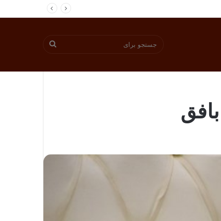
جستجو
برای
بافق