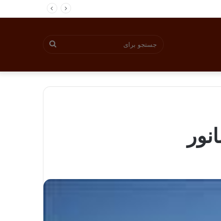
جستجو
برای
انور