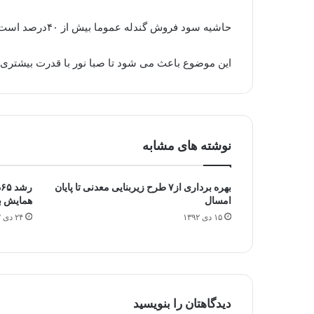
حاشیه سود فروش گندله عموما بیش از ۴۰درصد است چون نسبت تبدیل کنسانتره به گندله ۱ به ۱ است در حالی که قیمت گندله دو برابر کنسانتره است.
این موضوع باعث می شود تا صبا نور با قدرت بیشتری د
نوشته های مشابه
بهره برداری از۷ طرح زیربنایی معدنی تا پایان
ر
امسال
همایش ب
۱۵ دی ۱۳۹۲
۲۴ دی ۱۳۹۲
دیدگاهتان را بنویسید