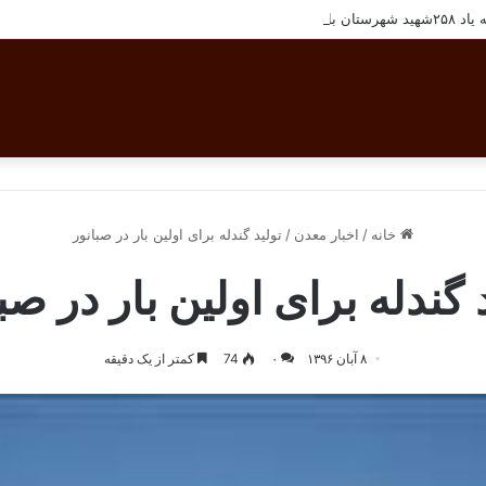
تان بافق
خانه
/
اخبار معدن
/
تولید گندله برای اولین بار در صبانور
 گندله برای اولین بار در صب
۸ آبان ۱۳۹۶
۰
74
کمتر از یک دقیقه