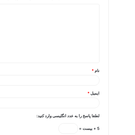
د
ی
د
گ
ا
ه
*
نام
*
ایمیل
*
لطفا پاسخ را به عدد انگلیسی وارد کنید:
5 + بیست =