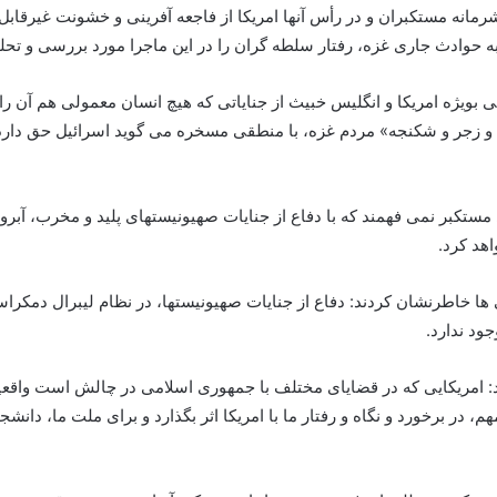
 شرمانه مستکبران و در رأس آنها امریکا از فاجعه آفرینی و خشونت غیرقابل
 حوادث جاری غزه، رفتار سلطه گران را در این ماجرا مورد بررسی و تحلیل
 بویژه امریکا و انگلیس خبیث از جنایاتی که هیچ انسان معمولی هم آن ر
و زجر و شکنجه» مردم غزه، با منطقی مسخره می گوید اسرائیل حق دارد ا
تکبر نمی فهمند که با دفاع از جنایات صهیونیستهای پلید و مخرب، آبروی
هد کرد.
ی ها خاطرنشان کردند: دفاع از جنایات صهیونیستها، در نظام لیبرال دمکر
ود ندارد.
: امریکایی که در قضایای مختلف با جمهوری اسلامی در چالش است واقعیتش
، در برخورد و نگاه و رفتار ما با امریکا اثر بگذارد و برای ملت ما، دانشج