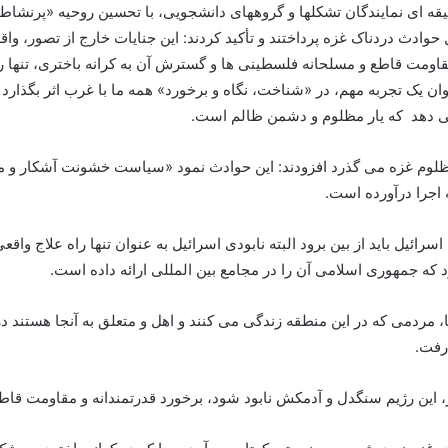
 آیت الله خامنه ای پس از شنیدن سخنان ۹۰ دقیقه ای نمایندگان تشکلها و گروههای دانشجویی، با تحسین
ل حوادث دردناک غزه پرداختند و تأکید کردند: این جنایات خارج از تصور،
مقاومت قاطع و مسلحانه فلسطینی ها و گسترش آن به کرانه باختری، تنها 
نوان یک تجربه مهم، در «شناخت، نگاه و برخورد» همه ما با غرب اثر بگذارد
ی دهد که یار مظلوم و دشمن ظالم است.
م مظلوم غزه می گذرد افزودند: این حوادث نمود «سیاست خشونت آشکار و
سرائیل باید از بین برود البته نابودی اسرائیل به عنوان تنها راه علاج واق
 که جمهوری اسلامی آن را در مجامع بین المللی ارائه داده است.
ا، مردمی که در این منطقه زندگی می کنند و اهل و متعلق به آنجا هستند 
رفت.
گار، این رژیم سنگدل و آدمکش نابود شود، برخورد قدرتمندانه و مقاومت قاط