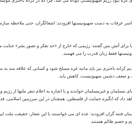
زه نبود رژیم صهیونیستی کوتاه می آمد، چرا که در کرانه باختری موشک 
یاسر عرفات به دست صهیونیستها افزودند: اشغالگران، حتی ملاحظه سازشک
ا برای آتش بس گفتند: رژیمی که خارج از «حد تفکر و تصور بشر» جنایت می
ونیستها فقط زبان قدرت را می فهمند.
قدیم کرانه باختری نیز باید مانند غزه مسلح شود و کسانی که علاقه مند به
ا، و ضعف دشمن صهیونیست، کاهش یابد.
مسلمان و غیرمسلمان خواندند و با اشاره به اعلام تنفر ملتها از رژیم وح
د داد که انگیزه حمایت از فلسطین، همچنان در این سرزمین اسلامی، قدر
لبنان فتنه گران افزودند: عده ای می خواستند با این شعار، حقیقت ملت ای
لوم و خصم ظالم هستند.