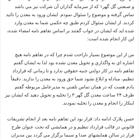
و صنعتي گل گهر۱ که از سرمايه گذاران آن شرکت نيز مي باشد
تماس گرفته و موضوع را سئوال نمودم. ايشان ورود به معدن را تائيد
کردند. از ايشان سئوال کردم طبق چه حکمي شما به معدن وارد
شده ايد که ايشان در جواب گفتند بر اساس تفاهم نامه امضاء شده،
اين کار انجام شده است:
من از اين موضوع بسيار ناراحت شدم چرا که در تفاهم نامه هيچ
اشاره اي به واگذاري و تحويل معدن نشده بود لذا به ايشان گفتم
تفاهم نامه در کار دولتي جنبه حقوقي ندارد و تا زماني که قرارداد
تنظيم، مبادله و ابلاغ نشود شما حق ورود به معدن را نداريد. دقيقاً
يادم هست که در همان تماس تلفني به مديرعامل مربوطه گفتم
ظرف ۲۴ ساعت معدن گل گهر ۳ را تخليه و تحويل دهيد که ايشان نيز
اينکار را انجام و معدن را تخليه نمودند.
حسن پلارک ادامه داد: قرار بود اين تفاهم نامه بعد از انجام تشريفات
قانوني در قالب قرارداد تنظيم و در همايشي که تحت عنوان طرح
فراز در سالن همايشهاي صدا و سيما برگزار مي گردد بين مديران