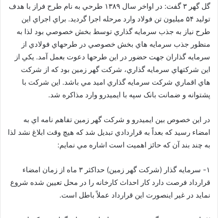
گل گهر ۳ گفت: در اواخر سال ۱۳۸۹ طرحي به نام طرح فراز با هدف
توليد ۵۴ ميليون تن فولاد وارد مرحله اجرا گرديد. براي اجراي اين
طرح نياز به جذب سرمايه گذاري توسط بخش خصوصي بود لذا به
منظور جذب سرمايه هاي بخش خصوصي در طرحهاي فولادي از
سرمايه گذاران جهت حضور در اين طرحها دعوت بعمل آمد. يکي از
اين شرکتهاي سرمايه گذاري، شرکت گهر زمين بود که از شرکت
هاي اقماري شرکت سرمايه گذاري اميد مي باشد. اين شرکت با
پشتوانه و ضمانت بانک سپه با ايميدرو وارد مذاکره شد.
در اين خصوص بين ايميدرو و شرکت گهر زمين تفاهم نامه اي به
امضاء رسيد که بعداً به قراردادي تبديل شد که هيچ وقت ابلاغ نشد لذا
به چند بند آن که حائز اهميت است اشاره مي نمايم:
۱- سرمايه گذار (شرکت گهر زمين) حداکثر ۳ ماه از زمان امضاء
قرارداد فرصت دارد کار احداث کارخانه را در محل تعيين شده شروع
نمايد در غير اينصورت اين قرارداد عملاً باطل است.