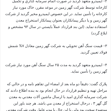
۲- ايميدرو متعهد گرديد در صورت اتمام سرمايه گذاري و تکميل
کارخانه توسط شرکت گهر زمين در موعد مقرر، خاک مورد نياز
کارخانه را تأمين نمايد. در اين خصوص ايميدرو مخير گرديد از شرکت
گهر زمين و يا ديگر پيمانکاران بعنوان پيمانکار استخراج معدن
استفاده نمايد. (اين بند قرارداد عملاً بايستي در سال ۹۳ مشخص و
ابلاغ گردد)
۳- قيمت سنگ آهن تحويلي به شرکت گهر زمين معادل ۷% شمش
فولاد تعيين گرديد.
۴- ايميدرو متعهد گرديد به مدت ۲۵ سال سنگ آهن مورد نياز شرکت
گهر زمين را تأمين نمايد.
پلارک گفت: دقيقاً دو ماه بعد از امضاء اين تفاهم نامه و در حالي که
مراحل تهيه و تنظيم قرارداد در حال انجام بود به بنده اطلاع دادند که
شرکت سرمايه گذاري اميد با ارسال ماشين آلات معدني به معدن
گل گهر ۳ ، درحال استخراج از معدن مي باشد. هر چند باور اين
موضوع سخت بود ولي با اين حال با مديرعامل وقت شرکت معدني