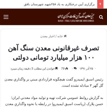
برگزاری آیین درختکاری به یاد ۲۵۸شهید شهرستان بافق
جستجو
منو
برای
خانه
/
اخبار معدن
تصرف غیرقانونی معدن سنگ آهن
۱۰۰ هزار میلیارد تومانی دولتی
۲۵ آذر ۱۳۹۱
۰
79
خواندن این مطلب 3 دقیقه زمان میبرد
رئيس اسبق ايميدرو گفت هيچگونه قراردادي مبني بر واگذاري معدن
گل گهر ۳ مبادله نشده است.
به گزارش روابط عمومي شرکت تهيه و توليد مواد معدني ايران؛
حسن پلارک (رياست اسبق ايميدرو) در رابطه با نحوه واگذاري معدن