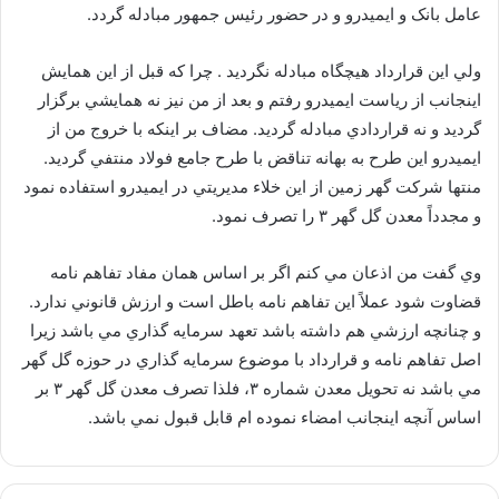
عامل بانک و ايميدرو و در حضور رئيس جمهور مبادله گردد.
ولي اين قرارداد هيچگاه مبادله نگرديد . چرا که قبل از اين همايش
اينجانب از رياست ايميدرو رفتم و بعد از من نيز نه همايشي برگزار
گرديد و نه قراردادي مبادله گرديد. مضاف بر اينکه با خروج من از
ايميدرو اين طرح به بهانه تناقض با طرح جامع فولاد منتفي گرديد.
منتها شرکت گهر زمين از اين خلاء مديريتي در ايميدرو استفاده نمود
و مجدداً معدن گل گهر ۳ را تصرف نمود.
وي گفت من اذعان مي کنم اگر بر اساس همان مفاد تفاهم نامه
قضاوت شود عملاً اين تفاهم نامه باطل است و ارزش قانوني ندارد.
و چنانچه ارزشي هم داشته باشد تعهد سرمايه گذاري مي باشد زيرا
اصل تفاهم نامه و قرارداد با موضوع سرمايه گذاري در حوزه گل گهر
مي باشد نه تحويل معدن شماره ۳، فلذا تصرف معدن گل گهر ۳ بر
اساس آنچه اينجانب امضاء نموده ام قابل قبول نمي باشد.