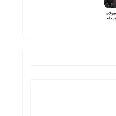
صولات
د فولاد خام