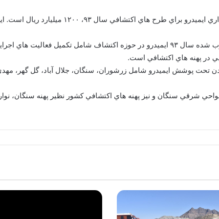
رئيس هيات عامل ايميدرو خاطرنشان كرد: بودجه مصوب شده سال ۹۳ ايميدرو در حوزه اكتش
يي در پهنه هاي اكتشافي است.
ادن تحت پوشش ايميدرو شامل زرشوران، سنگان، جلال آباد، گل گهر، مهدي 
واحي شرقي سنگان و نيز پهنه هاي اكتشافي كشور نظير پهنه سنگان، نوا