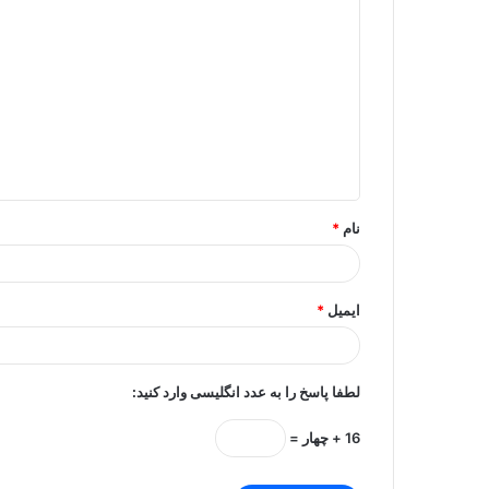
د
ی
د
گ
ا
ه
*
نام
*
ایمیل
*
لطفا پاسخ را به عدد انگلیسی وارد کنید:
16 + چهار =