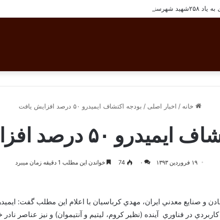
شهرستان بافق
خانه
/
اخبار اصلی
/
بودجه اکتشاف ایمیدرو ۵۰ درصد افزایش یافت
درو ۵۰ درصد افزایش یافت
۱۹ فروردین ۱۳۹۳
۰
74
خواندن این مطلب 1 دقیقه زمان میبرد
 و صنايع معدني ايران، مهدي كرباسيان با اعلام اين مطلب گفت: ايميد
ردي در فناوري آينده (نظير كروم، ليتيم و آنتيموان) و نيز عناصر نادر خ