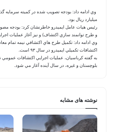
ميليارد ريال بود.
و طرح توانمند سازي اكتشاف) و نيز آغاز عمليات اجرا
وي ادامه داد: تكميل طرح هاي اكتشافي نيمه تمام مع
اكتشافات تكميلي ايميدرو در سال ۹۳ است.
به گفته كرباسيان، عمليات اجرايي اكتشافات عمومي ن
بلوچستان و غيره، در سال آينده آغاز مي شود.
نوشته های مشابه