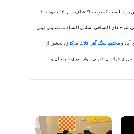
وي ادامه داد: بودجه تصويب شده در كميته سرمايه گذاري ايميدرو براي طرح هاي اكتشافي سال ۹۳، ۱۲۰۰ ميليارد ريال است. اين در حاليست كه بودجه اكتشاف سال ۹۲ حدود ۸۰۰
اف شامل تكميل فعاليت هاي اجرايي طرح هاي اكتشافي (شامل اكتشافات تكميلي قبلي
آباد و
مجتمع سنگ آهن فلات مركزي
، بخشي از
ر مرزي خراسان جنوبي، نوار مرزي سيستان و