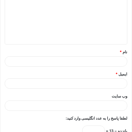
ی
د
گ
ا
ه
*
نام
*
ایمیل
*
وب‌ سایت
لطفا پاسخ را به عدد انگلیسی وارد کنید:
پانزده − 13 =