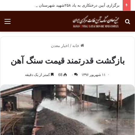
برگزاری آیین درختکاری به یاد ۲۵۸شهید شهرستان بافق
جستجو
منو
برای
خانه
/
اخبار معدن
بازگشت قدرتمند قیمت سنگ آهن
۱۱ شهریور ۱۳۹۶
۰
68
کمتر از یک دقیقه