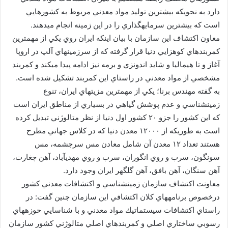
دارد به نحويكه بيشترين توليد مواد معدني مربوط به كشورهايي
است كه بيشترين سرمايهگذاري را در اين زمينه انجام ميدهند.
معاون اكتشاف اين سازمان با بيان اينكه ايران روي يكي از مهمترين
كمربندهاي كوهزايي دنيا قرار گرفته كه از سرزمينهاي آلپ در اروپا
آغاز و تا هيماليا و شايد اندونزي و برمه نيز ادامه پيدا ميكند و كمربند
مشخصي از مواد معدني در راستاي اين كمربند تشكيل شده است.
به گفته مهندس برنا؛ يكي از مهمترين مزيتهاي ايران، تنوع
زمينشناسي و عدم پوشش گياهي در بسياري از مناطق ايران است
كه اين كشور را جزو ۲۰ كشور اول دنيا از نظر متالوژني تبديل كرده
است به طوريكه از ۱۲۰۰۰ معدن دنيا كه در كلاس جهاني مطرح
هستند تعداد ۱۲ معدن آن شامل معادن مس سرچشمه، مس
سونگون، سرب و روي انگوران، سرب و روي مهديآباد، آهن چغارت،
آهن سنگان، آهن بافق، آهن گلگهر ايران وجود دارد.
معاونت اكتشاف سازمان زمينشناسي و اكتشافات معدني كشور
درخصوص برنامههاي كلان اكتشافي اين سازمان چنين گفت: در
راستاي اكتشافات سيستماتيك مواد معدني و با شناسايي حوزههاي
رسوبي ساختاري اصلي و كمربندهاي اصلي متالوژني كشور سازمان