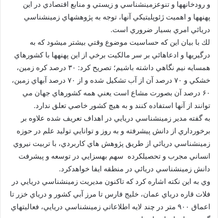
و رودخانهها و تنوعزمينشناسي و زيستي و منابع اقتصادي در اين
پهنهها و اهميت ژئوپليتيكي آنها، توجه به پژوهشهاي زمينشناسي
دريائي امري بسيار ضروري است.
لك با بيان اين كه حساسيت موضوع وقتي بيشتر ميشود كه به
درگيريها و ادعاهائي بر سر مالكيت برخي از اين پهنهها با كشورهاي
همسايه نيم نگاهي داشته باشيم؛ تصريح كرد: ۳۰ درصد كره زمين،
خشكي و ۷۰ درصد آن از آب تشكيل شده و از ۷۰ درصد آبهاي زمين،
۶۰ درصد آن بصورت مشاع است يعني همه كشورهاي جهان مي
توانند از آنها استفاده كنند و به هيچ كشور خاصي تعلق ندارد.
به گفته مدير زمينشناسي دريايي در اهداف تعريف شده علاوه بر
برخورداري از دانش پيشرفته و به روز و توانايي توليد علم در حوزه
زمينشناسي دريائي از طريق پژوهش هاي كاربردي، با تربيت نيروي
انساني مجرب و تحصيلكرده سهم بهسزايي در توسعه و پيشرفت
دانش زمينشناسي دريائي در منطقه ايفا خواهدكرد.
وي به اين نكته اشاره كرد كه تاكنون مديريت زمينشناسي دريايي در
فلات قاره درياي عمان، خليج فارس تا مرز آبي كشور و درياي خزر تا
اعماق ۹۰۰ متر در چند لايه اطلاعاتي زمينشناسي دريايي، فعاليتهاي