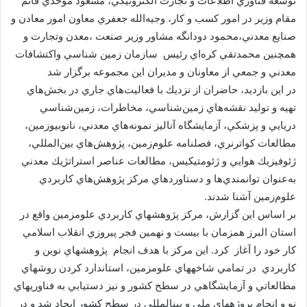
توسعه فناوري اطلاعات و تجارت الكترونيكي، مسعود موحدي قائم
مقام وزير در امور كسب و كار، وجيه‌الله جعفري معاون امور معادن و
صنايع معدني،محمود دودانگه مشاور وزير صنعت ،معدن وتجارت و
همچنين محمدتقي كره‌اي رئيس سازمان زمين شناسي واكتشافات
معدني و جمعي از معاونان و مديران اين مجموعه برگزار شد
در اين بازديد، حاضران از نزديك با فعاليت‌هاي جاري در بخش‌هاي
تهيه و توليد نقشه‌هاي زمين‌شناسي، مخاطرات، زمين‌شناسي
دريايي و پزشكي، آزمايشگاه آناليز نمونه‌هاي معدني، نانوبيوزمين،
مطالعات كواترنري، فصلنامه علوم‌زمين، پژوهش‌هاي بين‌المللي،
ژئوفيزيك هوايي و ژئومتيكيس، مطالعات عناصر استراتژيك معدني‌
به‌عنوان توانمندي‌ها و دستاوردهاي مركز پژوهش‌هاي كاربردي
علوم‌زمين آشنا شدند.
بر اساس اين گزارش، مركز پژوهشهاي كاربردي علومزمين واقع در
استان البرز همزمان با بيست و نهمين فجر پيروزي انقلاب اسلامي
كار خود را آغاز كرد. اين مركز با هدف انجام پژوهشهاي نوين و
كاربردي در تمامي شاخههاي علومزمين، استاندارد كردن روشهاي
مطالعاتي و آزمايشگاهي در سطح كشور و نيز دستيابي به فناوريهاي
نو و انجام پروژههاي ملي و بينالمللي در سطح كشور ايجاد شد و در