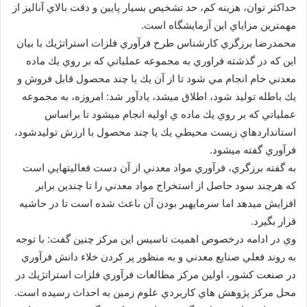
حداكثر توان، هزينه كم، حد تشخيص بسيار پايين و دقت بالاي آناليز از
مهمترين مزاياي اين آزمايشگاه است.
محمدرضا برزگري كارشناس طرح فرآوري فلزات استراتژيك با بيان
اين كه در گذشته فراوري به مجموعه عملياتي كه بر روي يك ماده
معدني خام انجام مي شود تا از آن يك يا چند محصول قابل فروش و
يك باطله توليد شود، اطلاق ميشد، يادآور شد: امروزه، به مجموعه
عملياتي كه بر روي يك ماده ي اوليه انجام ميشود تا براساس
استانداردهاي زيست محيطي يك يا چند محصول با ارزش توليدشود،
فرآوري گفته ميشود.
به گفته برزگري، فرآوري مواد معدني از آن دست فعاليتهايي است
كه هرچند سود حاصل از استخراج مواد معدني را تا چندين برابر
افزايش ميدهد اما سرمايهبر بودن آن باعث شده است تا در حاشيه
قرار بگيرد.
وي در ادامه درخصوص اهميت تاسيس اين مركز چنين گفت: با توجه
به روند فعلي صنايع معدني و به منظور پر كردن خلاء دانش فرآوري
در صنعت كشور، اولين مركز مطالعات فرآوري فلزات استراتژيك در
محل مركز پژوهش هاي كاربردي علوم زمين به احداث رسيده است.