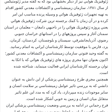
ژئوفيزيك هوايي نيز از ديگر بخشهايي بود كه به گفته مدير ژئومتيكس
از سال ۱۳۸۱، سازمان زمينشناسي و اكتشافات معدني كشور اقدام
به تهيه تجهيزات ژئوفيزيك هوائي و وسيله پرنده مناسب اين امر
كرده و در آن زمان با كمك برجسته ترين شركت ژئوفيزيك هوائي
يعني پروژه ژئوفيزيك هوائي را در ناحيهي دامغان – معلمان در استان
سمنان آغاز و سپس پروژههاي را در استانهاي خراسان جنوبي
رضوي، آذربايجانشرقي، سيستان و بلوچستان، كردستان، كرمان،
يزد، فارس با موفقيت توسط كارشناسان ايراني به اتمام رسانيد.
به گفته وحيد فتوتي سازمان زمينشناسي و اكتشافات معدني كشور؛
اكنون بعنوان تنها مجري پروژه هاي ژئوفيزيك هوائي كه با اتكا به
توان برجسته كارشناسان ايراني فعاليت مينمايد، شناخته شده
است.
همچنين مجري طرح زمينشناسي پزشكي از اين دانش به عنوان
دانشي كه به بررسي تاثير عوامل زمينشناسي بر سلامت انسان و
ساير موجودات زنده ميپردازد، ياد كرد كه به مدد اين علم تاثير
متقابل ميان انسان و زمين به خوبي آشكار شده است.
فرح رحماني در ادامه به بررسي وضعيت زمينشناسي پزشكي ايران
پرداخت و گفت: ايران به لحاظ وضعيت زمينشناسي و جغرافيايي