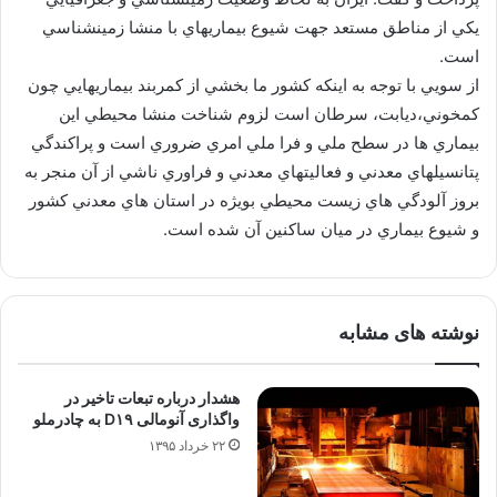
يكي از مناطق مستعد جهت شيوع بيماريهاي با منشا زمينشناسي
است.
از سويي با توجه به اينكه كشور ما بخشي از كمربند بيماريهايي چون
كمخوني،ديابت، سرطان است لزوم شناخت منشا محيطي اين
بيماري ها در سطح ملي و فرا ملي امري ضروري است و پراكندگي
پتانسيلهاي معدني و فعاليتهاي معدني و فراوري ناشي از آن منجر به
بروز آلودگي هاي زيست محيطي بويژه در استان هاي معدني كشور
و شيوع بيماري در ميان ساكنين آن شده است.
نوشته های مشابه
هشدار درباره تبعات تاخیر در
واگذاری آنومالی D۱۹ به چادرملو
۲۲ خرداد ۱۳۹۵