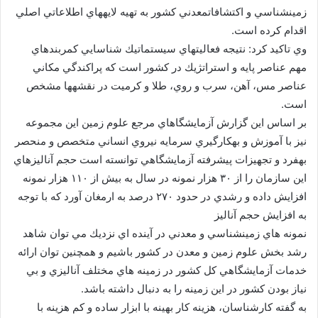
زمينشناسي و اكتشافاتمعدني كشور به تهيه لايههاي اطلاعاتي اصلي
اقدام كرده است.
وي تاكيد كرد: نتيجه فعاليتهاي سيستماتيك شناسايي كمربندهاي
مهم عناصر پايه و استراتژيك در كشور است كه پراكندگي مكاني
عناصر مس، آهن، سرب و روي، طلا و كرميت در نقشهها مشخص
است.
بر اساس اين گزارش آزمايشگاهاي مرجع علوم زمين اين مجموعه
نيز با آموزش و بهكارگيري سرمايه نيروي انساني متخصص و منحصر
بهفرد و تجهيزات پيشرفته آزمايشگاهي توانسته است حجم آناليزهاي
اين سازمان را از ۳۰ هزار نمونه در سال به بيش از ۱۱۰ هزار نمونه
افزايش داده و رشدي در حدود ۲۷۰ درصد به ارمغان آورد كه با توجه
به افزايش حجم آناليز
نمونه هاي زمينشناسي و معدني در آينده اي نزديك مي توان شاهد
رشد بخش علوم زمين و معدن در كشور باشيم و همچنين توان ارائه
خدمات آزمايشگاهي كل كشور در زمينه هاي مختلف آناليزي و بي
نياز بودن كشور در اين زمينه را به دنبال داشته باشد.
به گفته كارشناسان، هزينه كار بهينه با ابزار ساده و كم هزينه با