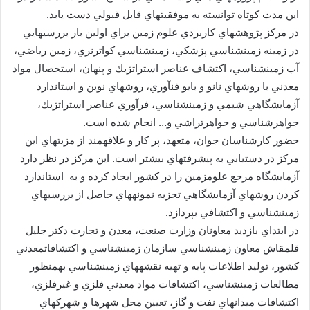
اين مدت كوتاه توانسته به موفقيتهاي قابل قبولي دست يابد.
در مركز پژوهشهاي كاربردي علوم زمين براي اولين بار بررسيهايي
در زمينه زمينشناسي پزشكي، زمينشناسي كواترنري، زمين رياضي،
آب زمينشناسي، اكتشاف عناصر استراتژيك و پنهان، استحصال مواد
معدني با روشهاي نانو و بايو فنآوري، روشهاي نوين و استاندارد
آزمايشگاهي شيمي و زمينشناسي، فرآوري عناصر استراتژيك،
جواهرشناسي و جواهرتراشي و… انجام شده است.
حضور كارشناسان جوان، متعهد، پر كار و علاقهمند از مزيتهاي اين
مركز در دستيابي به پيشرفتهاي بيشتر است. اين مركز در نظر دارد
آزمايشگاه مرجع علومزمين را در كشور ايجاد كرده و به استاندارد
كردن روشهاي آزمايشگاهي تجزيه نمونههاي حاصل از بررسيهاي
زمينشناسي و اكتشافي بپردازد.
در ابتداي بازديد معاونان وزارت صنعت، معدن و تجارت دكتر جليل
قلمقاش معاون زمينشناسي سازمان زمينشناسي و اكتشافاتمعدني
كشور، توليد اطلاعات پايه و تهيه نقشههاي زمينشناسي بهمنظور
مطالعات زمينشناسي، اكتشافات مواد معدني فلزي و غيرفلزي،
اكتشافات ميدانهاي نفت و گاز، تعيين محل شهرها و شهركهاي