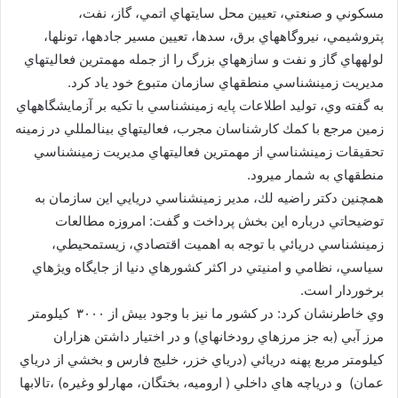
مسكوني و صنعتي، تعيين محل سايتهاي اتمي، گاز، نفت،
پتروشيمي، نيروگاههاي برق، سدها، تعيين مسير جادهها، تونلها،
لولههاي گاز و نفت و سازههاي بزرگ را از جمله مهمترين فعاليتهاي
مديريت زمينشناسي منطقهاي سازمان متبوع خود ياد كرد.
به گفته وي، توليد اطلاعات پايه زمينشناسي با تكيه بر آزمايشگاههاي
زمين مرجع با كمك كارشناسان مجرب، فعاليتهاي بينالمللي در زمينه
تحقيقات زمينشناسي از مهمترين فعاليتهاي مديريت زمينشناسي
منطقهاي به شمار ميرود.
همچنين دكتر راضيه لك، مدير زمينشناسي دريايي اين سازمان به
توضيحاتي درباره اين بخش پرداخت و گفت: امروزه مطالعات
زمينشناسي دريائي با توجه به اهميت اقتصادي، زيستمحيطي،
سياسي، نظامي و امنيتي در اكثر كشورهاي دنيا از جايگاه ويژهاي
برخوردار است.
وي خاطرنشان كرد: در كشور ما نيز با وجود بيش از ۳۰۰۰ كيلومتر
مرز آبي (به جز مرزهاي رودخانهاي) و در اختيار داشتن هزاران
كيلومتر مربع پهنه دريائي (درياي خزر، خليج فارس و بخشي از درياي
عمان) و درياچه هاي داخلي ( اروميه، بختگان، مهارلو وغيره) ،تالابها