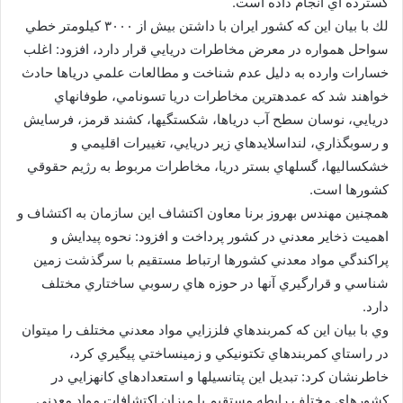
گسترده اي انجام داده است.
لك با بيان اين كه كشور ايران با داشتن بيش از ۳۰۰۰ كيلومتر خطي
سواحل همواره در معرض مخاطرات دريايي قرار دارد، افزود: اغلب
خسارات وارده به دليل عدم شناخت و مطالعات علمي درياها حادث
خواهند شد كه عمدهترين مخاطرات دريا تسونامي، طوفانهاي
دريايي، نوسان سطح آب درياها، شكستگيها، كشند قرمز، فرسايش
و رسوبگذاري، لنداسلايدهاي زير دريايي، تغييرات اقليمي و
خشكساليها، گسلهاي بستر دريا، مخاطرات مربوط به رژيم حقوقي
كشورها است.
همچنين مهندس بهروز برنا معاون اكتشاف اين سازمان به اكتشاف و
اهميت ذخاير معدني در كشور پرداخت و افزود: نحوه پيدايش و
پراكندگي مواد معدني كشورها ارتباط مستقيم با سرگذشت زمين
شناسي و قرارگيري آنها در حوزه هاي رسوبي ساختاري مختلف
دارد.
وي با بيان اين كه كمربندهاي فلززايي مواد معدني مختلف را ميتوان
در راستاي كمربندهاي تكتونيكي و زمينساختي پيگيري كرد،
خاطرنشان كرد: تبديل اين پتانسيلها و استعدادهاي كانهزايي در
كشورهاي مختلف رابطه مستقيم با ميزان اكتشافات مواد معدني