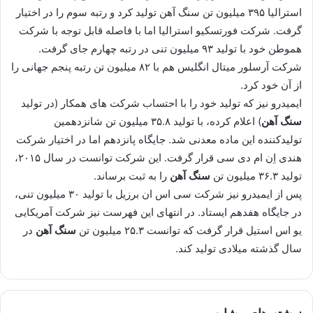
استرالیا ۳۹۵ میلیون تن سنگ آ‌هن تولید کرد و رتبه سوم را در اختیار
گرفت. شرکت فورتسکیو استرالیا اما با فاصله قابل توجه با شرکت
هموطن خود با تولید ۹۳ میلیون تنی در رتبه چهارم جای گرفت.
شرکت آرسلور میتال انگلیس هم با ۸۲ میلیون تن رتبه پنجم جهانی را
از آن خود کرد.
ایمیدرو نیز که تولید خود را با احتساب شرکت های همکار (در تولید
سنگ آهن
) اعلام کرده،‌ با تولید ۳۵.۸ میلیون تن شانزدهمین
تولیدکننده این ماده معدنی شد. جایگاه پانزدهم اما در اختیار شرکت
هندی اِن ام دی سی قرار گرفت. این شرکت توانست در سال ۲۰۱۵،
تولید ۳۶.۳ میلیون تن
سنگ آهن
را به ثبت برساند.
پس از ایمیدرو نیز شرکت سی اس ان برزیل با تولید ۳۰ میلیون تنی،‌
در جایگاه هفدهم ایستاد. در انتهای این فهرست نیز شرکت آمریکایی
یو اس استیل قرار گرفت که توانست ۲۵.۳ میلیون تن
سنگ آهن
در
سال گذشته میلادی تولید کند.