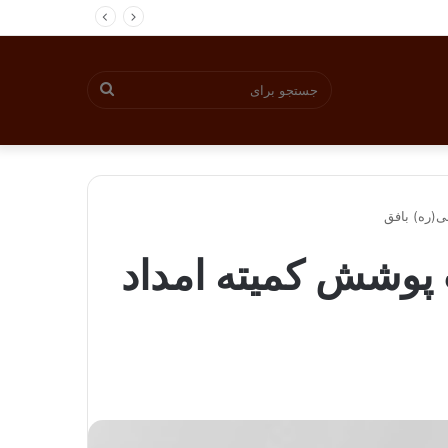
جستجو
برای
ی(ره) بافق
 پوشش کمیته امداد