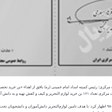
کزی؛ رئیس کمیته امداد امام خمینی (ره) بافق از اهداء «بن خرید تحصی
حت پوشش کمیته امداد بافق اهدا شد.
سید رضا هاشم پور با اشاره به آغاز سال تحصیلی ۹۹-۹۸ اظهار کرد: با هدف تامین لوازم‌التحریر دانش‌