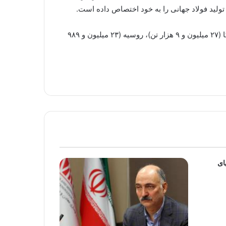
فولادسازان بزرگ دیگر جهانی پس از چین به ترتیب شامل ژاپن (۳۴ میلیون و ۹۸۲ هزار تن)، هند (۳۳ میلیون و ۱۵۹ هزار تن)، آمریکا (۲۷ میلیون و ۹ هزار تن)، روسیه (۲۳ میلیون و ۹۸۹
ای