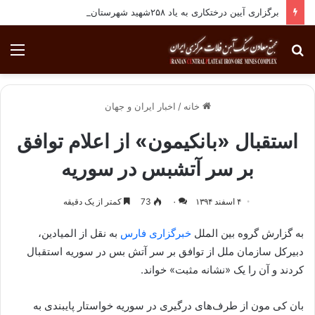
برگزاری آیین درختکاری به یاد ۲۵۸شهید شهرستان بافق
جستجو
منو
برای
خانه
/
اخبار ایران و جهان
استقبال «بان‎کی‎مون» از اعلام توافق
بر سر آتش‎بس در سوریه
۴ اسفند ۱۳۹۴
۰
73
کمتر از یک دقیقه
به گزارش گروه بین الملل
خبرگزاری فارس
به نقل از المیادین،
دبیرکل سازمان ملل از توافق بر سر آتش بس در سوریه استقبال
کردند و آن را یک «نشانه مثبت» خواند.
بان کی مون از طرف‌های درگیری در سوریه خواستار پایبندی به