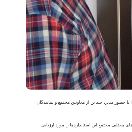
به گزارش روابط عمومی مجتمع معادن سنگ آهن فلات مرکزی ایران؛ آیین افتتاح برنامه نظام نهایی استاندارهای 5S وISO 10015 با حضور مدیر، چند تن از معاونین مجتمع و نمایندگان
ه ها، نمایندگان ایزو جهت بررسی استانداردهای 5SوISO 10015 با حضور در واحدهای مختلف مجتمع این استانداردها را مورد ارزیابی